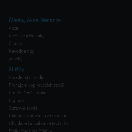
Články, Akce, Recenze
Akce
Recenze a Novinky
Články
Návody a tipy
Značky
Služby
Poradenství prodej
Pronájem kopírovacích strojů
Prodloužená záruka
Doprava
Opravy a servis
Instalace zařízení u zákazníka
Likvidace kancelářské techniky
Balík výhod pro Brňáky