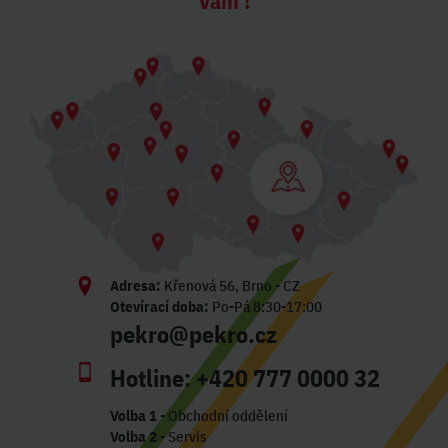
Vám !
Adresa:
Křenová 56, Brno - CZ
Otevírací doba:
Po-Pá 8:30-17:00
pekro@pekro.cz
Hotline:
+420 777 0000 32
Volba 1
- Obchodní oddělení
Volba 2
- Servis