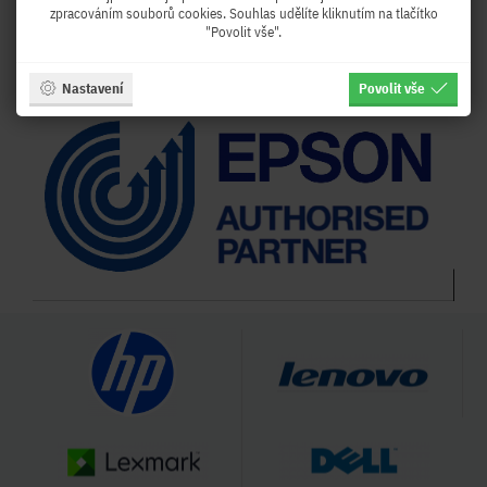
zpracováním souborů cookies. Souhlas udělíte kliknutím na tlačítko
"Povolit vše".
Partnerství:
Již řadu let patříme mezi AUTORIZOVANÉ PARTNERY EPSON
Nastavení
Povolit vše