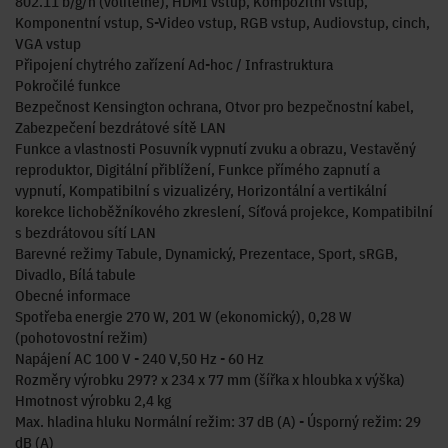
802.11 b/g/n (volitelně), HDMI vstup, Kompozitní vstup,
Komponentní vstup, S-Video vstup, RGB vstup, Audiovstup, cinch,
VGA vstup
Připojení chytrého zařízení Ad-hoc / Infrastruktura
Pokročilé funkce
Bezpečnost Kensington ochrana, Otvor pro bezpečnostní kabel,
Zabezpečení bezdrátové sítě LAN
Funkce a vlastnosti Posuvník vypnutí zvuku a obrazu, Vestavěný
reproduktor, Digitální přiblížení, Funkce přímého zapnutí a
vypnutí, Kompatibilní s vizualizéry, Horizontální a vertikální
korekce lichoběžníkového zkreslení, Síťová projekce, Kompatibilní
s bezdrátovou sítí LAN
Barevné režimy Tabule, Dynamický, Prezentace, Sport, sRGB,
Divadlo, Bílá tabule
Obecné informace
Spotřeba energie 270 W, 201 W (ekonomický), 0,28 W
(pohotovostní režim)
Napájení AC 100 V - 240 V,50 Hz - 60 Hz
Rozměry výrobku 297? x 234 x 77 mm (šířka x hloubka x výška)
Hmotnost výrobku 2,4 kg
Max. hladina hluku Normální režim: 37 dB (A) - Úsporný režim: 29
dB (A)