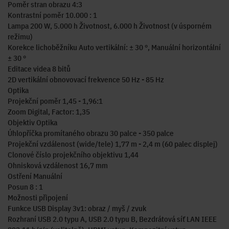
Poměr stran obrazu 4:3
Kontrastní poměr 10.000 : 1
Lampa 200 W, 5.000 h Životnost, 6.000 h Životnost (v úsporném
režimu)
Korekce lichoběžníku Auto vertikální: ± 30 °, Manuální horizontální
± 30 °
Editace videa 8 bitů
2D vertikální obnovovací frekvence 50 Hz - 85 Hz
Optika
Projekční poměr 1,45 - 1,96:1
Zoom Digital, Factor: 1,35
Objektiv Optika
Úhlopříčka promítaného obrazu 30 palce - 350 palce
Projekční vzdálenost (wide/tele) 1,77 m - 2,4 m (60 palec displej)
Clonové číslo projekčního objektivu 1,44
Ohnisková vzdálenost 16,7 mm
Ostření Manuální
Posun 8 : 1
Možnosti připojení
Funkce USB Display 3v1: obraz / myš / zvuk
Rozhraní USB 2.0 typu A, USB 2.0 typu B, Bezdrátová síť LAN IEEE