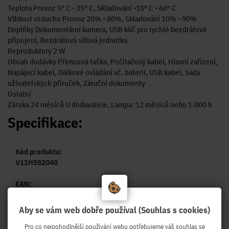
Teplota Provoz 5° C - 35° C, Skladování -10° C - 60° C
Vlhkost vzduchu Provoz 20% - 80%, Skladování 10% - 90%
Doplňky Dokumentární kamera, USB klíč pro rychlé bezdrátové
připojení, Bezdrátová síťová jednotka
Reproduktory 2 W
Obsah dodávky Přenosná taška, Počítačový kabel, Hlavní zařízení,
Napájecí kabel, Dálkové ovládání vč. baterií, USB kabel, Sada
uživatelských příruček, Záruční dokumenty
Ostatní
Záruka 24 měsíců U dodavatele, Lampa: 12 měsíců nebo 1.000 h
Specifikace:
Kód produktu:
V11H552040
EAN:
8715946531168
Aby se vám web dobře používal (Souhlas s cookies)
Výrobce:
Pro co nejpohodlnější používání webu potřebujeme váš souhlas se