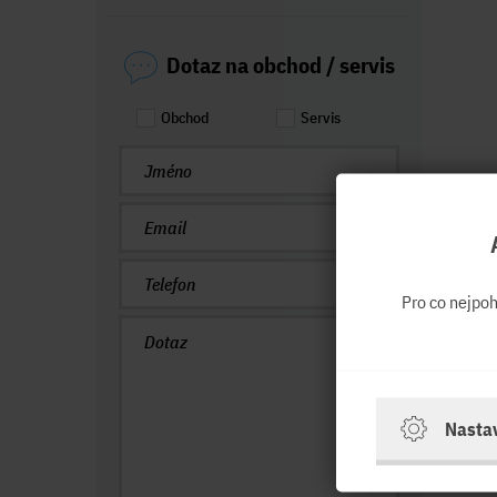
Dotaz na obchod / servis
Obchod
Servis
Pro co nejpo
Nasta