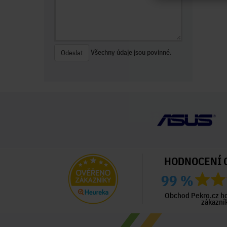
Všechny údaje jsou povinné.
Odeslat
HODNOCENÍ 
99 %
ný zákazník
Ověřený zákazník
Ověřený zákazník
ed 3 dny
Před 3 dny
Před 4 dny
Obchod Pekro.cz h
zákazní