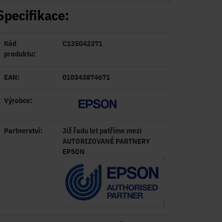
Specifikace:
Kód
C13S042371
produktu:
EAN:
010343874671
Výrobce:
Partnerství:
Již řadu let patříme mezi
AUTORIZOVANÉ PARTNERY
EPSON