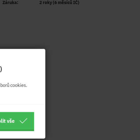
Záruka:
2 roky (6 měsíců IČ)
)
borů cookies.
lit vše