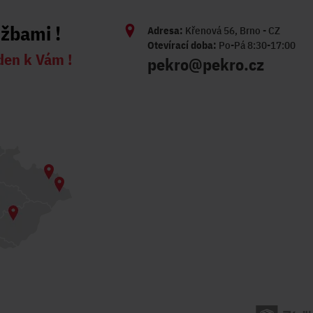
užbami !
Adresa:
Křenová 56, Brno - CZ
Otevírací doba:
Po-Pá 8:30-17:00
den k Vám !
pekro@pekro.cz