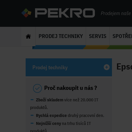
Prodejem naše s
PRODEJ TECHNIKY
SERVIS
SPOTŘE
Eps
Prodej techniky
Proč nakoupit u nás ?
Zboží skladem
více než 20.000 IT
produktů.
Rychlá expedice
druhý pracovní den.
Nejnižší ceny
na trhu tisíců IT
produktů.