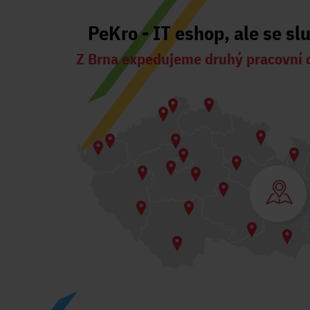
PeKro - IT eshop, ale se sl
Z Brna expedujeme druhý pracovní 