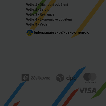
Volba 1
- Obchodní oddělení
Volba 2
- Servis
Volba 3
- Reklamce
Volba 4
- Ekonomické oddělení
Volba 5
- Vedení
Інформація українською мовою