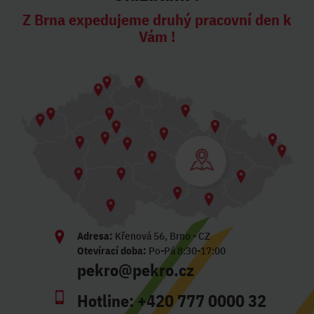
Z Brna expedujeme druhý pracovní den k
Vám !
Adresa:
Křenová 56, Brno - CZ
Otevírací doba:
Po-Pá 8:30-17:00
pekro@pekro.cz
Hotline:
+420 777 0000 32