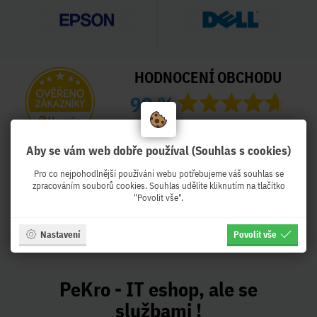
HODNOCENÍ OBCHODU
99 %
Obchod Pekro.cz hodnotilo 3995
zákazníků
Aby se vám web dobře používal (Souhlas s cookies)
Naposled přidané hodnocení:
Pro co nejpohodlnější používání webu potřebujeme váš souhlas se
zpracováním souborů cookies. Souhlas udělíte kliknutím na tlačítko
Ověřený zákazník
Ověřený zákazník
"Povolit vše".
Před týdnem
Před týdnem
Nastavení
Povolit vše
PeKro - IT eshop, ale se
službami !