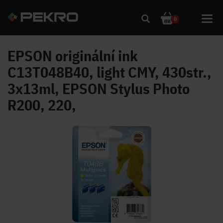
Toggl
0
navig
EPSON originální ink
C13T048B40, light CMY, 430str.,
3x13ml, EPSON Stylus Photo
R200, 220,