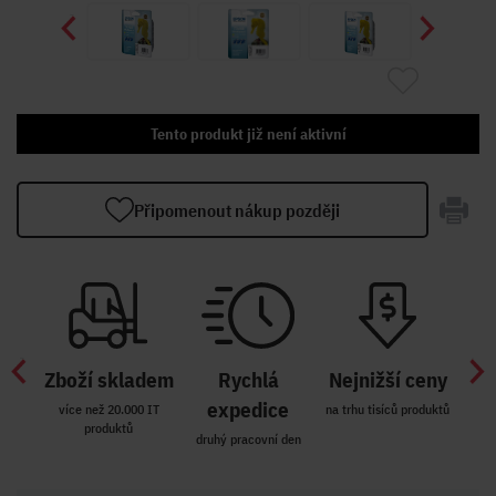
Tento produkt již není aktivní
Připomenout nákup později
Zboží skladem
Rychlá
Nejnižší ceny
Z
míst
expedice
více než 20.000 IT
na trhu tisíců produktů
produktů
R i SK
druhý pracovní den
Zakl