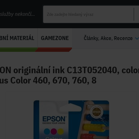
lužby nekončí...
BNÍ MATERIÁL
GAMEZONE
Články, Akce, Recenze
N originální ink C13T052040, colo
us Color 460, 670, 760, 8