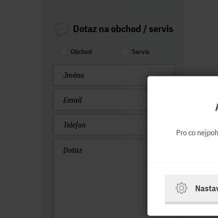
Dotaz na obchod / servis
Obchod
Servis
Pro co nejpo
Nasta