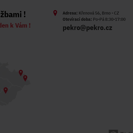
užbami !
Adresa:
Křenová 56, Brno - CZ
Otevírací doba:
Po-Pá 8:30-17:00
den k Vám !
pekro@pekro.cz