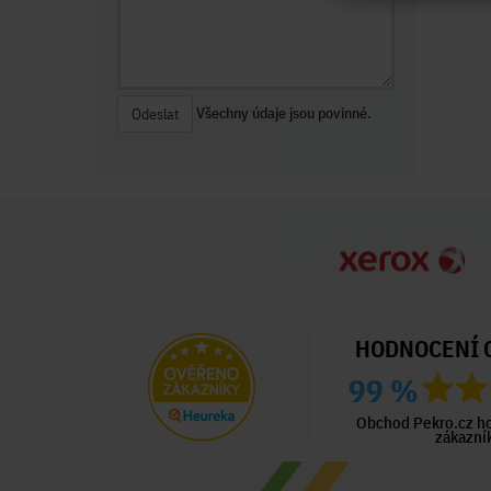
Všechny údaje jsou povinné.
Odeslat
HODNOCENÍ 
99 %
ný zákazník
Ověřený zákazník
Ověřený zákazník
ed 2 dny
Před 3 dny
Před 3 dny
Obchod Pekro.cz h
zákazní