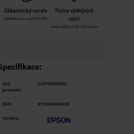
Zákaznický servis
Tisíce výdejních
míst
Zakládáme si na jeho kvalitě
osobní odběr po ČR i SK zdarma
Specifikace:
Kód
C13T05204010
produktu:
EAN:
8715946356228
Výrobce: