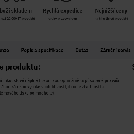
boží skladem
Rychlá expedice
Nejnižší ceny
 než 20.000 IT produktů
druhý pracovní den
na trhu tisíců produktů
enze
Popis a specifikace
Dotaz
Záruční servis
s produktu:
ní inkoustové náplně Epson jsou optimálně uzpůsobené pro vaši
. Jsou zárukou vysoké spolehlivosti, dlouhé životnosti a
lémového tisku po mnoho let.