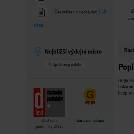
Z
1,8
Čas vyřízení objednávky:
více
dne
Rec
Nejbližší výdejní místo
Popi
Zjistit moji polohu
Originál
tiskárnu
bezprob
Obchodní
Garance nákupu
podmínky dTest