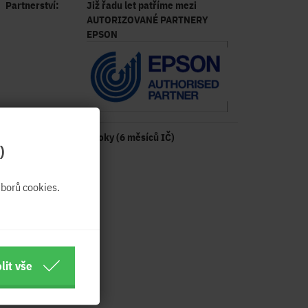
Partnerství:
Již řadu let patříme mezi
AUTORIZOVANÉ PARTNERY
EPSON
Záruka:
2 roky (6 měsíců IČ)
)
borů cookies.
lit vše