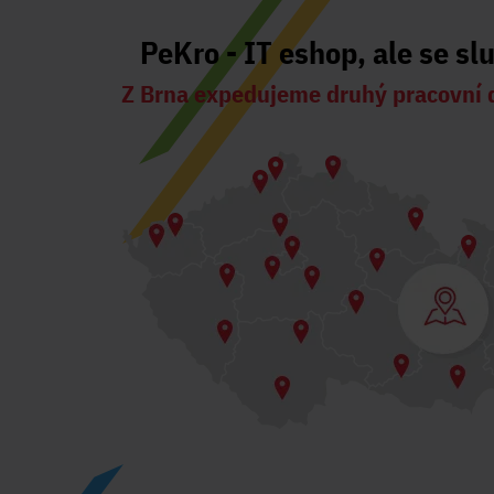
PeKro - IT eshop, ale se sl
Z Brna expedujeme druhý pracovní 