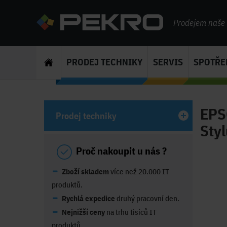
Prodejem naše s
PRODEJ TECHNIKY
SERVIS
SPOTŘE
EPSO
Prodej techniky
Styl
Proč nakoupit u nás ?
Zboží skladem
více než 20.000 IT
produktů.
Rychlá expedice
druhý pracovní den.
Nejnižší ceny
na trhu tisíců IT
produktů.