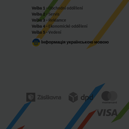
Volba 1
- Obchodní oddělení
Volba 2
- Servis
Volba 3
- Reklamce
Volba 4
- Ekonomické oddělení
Volba 5
- Vedení
Інформація українською мовою