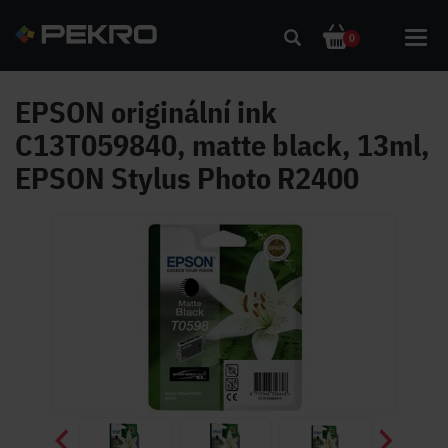
Toggl
0
navig
EPSON originální ink
C13T059840, matte black, 13ml,
EPSON Stylus Photo R2400