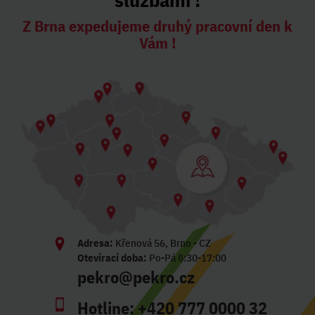
Z Brna expedujeme druhý pracovní den k
Vám !
Adresa:
Křenová 56, Brno - CZ
Otevírací doba:
Po-Pá 8:30-17:00
pekro@pekro.cz
Hotline:
+420 777 0000 32