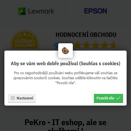
HODNOCENÍ OBCHODU
99 %
Obchod Pekro.cz hodnotilo 3996
zákazníků
Aby se vám web dobře používal (Souhlas s cookies)
Naposled přidané hodnocení:
Pro co nejpohodlnější používání webu potřebujeme váš souhlas se
zpracováním souborů cookies. Souhlas udělíte kliknutím na tlačítko
Ověřený zákazník
Ověřený zákazník
"Povolit vše".
Před týdnem
Před týdnem
Nastavení
Povolit vše
PeKro - IT eshop, ale se
službami !