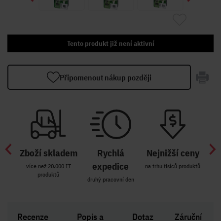
Tento produkt již není aktivní
Připomenout nákup později
Zboží skladem
Rychlá
Nejnižší ceny
Z
míst
expedice
více než 20.000 IT
na trhu tisíců produktů
produktů
R i SK
druhý pracovní den
Zakl
Recenze
Popis a
Dotaz
Záruční