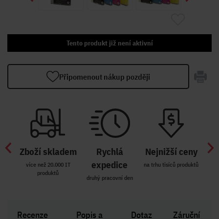
Tento produkt již není aktivní
Připomenout nákup později
Zboží skladem
Rychlá
Nejnižší ceny
Z
míst
expedice
více než 20.000 IT
na trhu tisíců produktů
produktů
R i SK
druhý pracovní den
Zakl
Recenze
Popis a
Dotaz
Záruční