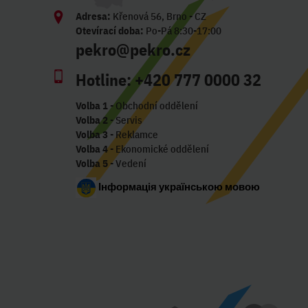
Adresa:
Křenová 56, Brno - CZ
Otevírací doba:
Po-Pá 8:30-17:00
pekro@pekro.cz
Hotline:
+420 777 0000 32
Volba 1
- Obchodní oddělení
Volba 2
- Servis
Volba 3
- Reklamce
Volba 4
- Ekonomické oddělení
Volba 5
- Vedení
Інформація українською мовою