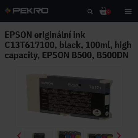
Toggl
0
navig
EPSON originální ink
C13T617100, black, 100ml, high
capacity, EPSON B500, B500DN