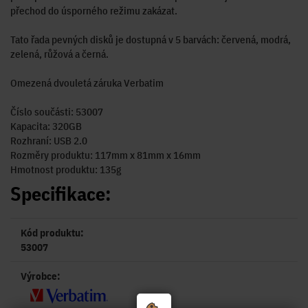
přechod do úsporného režimu zakázat.
Tato řada pevných disků je dostupná v 5 barvách: červená, modrá,
zelená, růžová a černá.
Omezená dvouletá záruka Verbatim
Číslo součásti: 53007
Kapacita: 320GB
Rozhraní: USB 2.0
Rozměry produktu: 117mm x 81mm x 16mm
Hmotnost produktu: 135g
Specifikace:
Kód produktu:
53007
Výrobce: