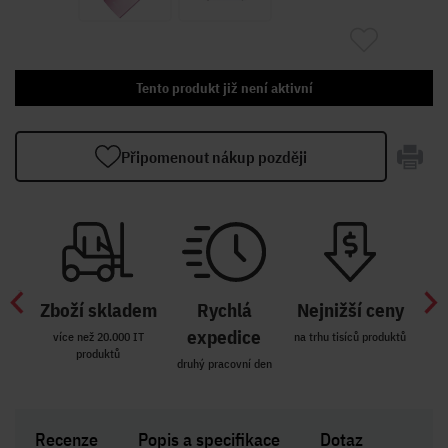
Tento produkt již není aktivní
Připomenout nákup později
Zboží skladem
Rychlá
Nejnižší ceny
Z
míst
expedice
více než 20.000 IT
na trhu tisíců produktů
produktů
R i SK
druhý pracovní den
Zakl
Recenze
Popis a specifikace
Dotaz