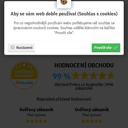
Aby se vám web dobře používal (Souhlas s cookies)
Pro co nejpohodlnější používání webu potřebujeme váš souhlas se
zpracováním souborů cookies. Souhlas udělíte kliknutím na tlačítko
"Povolit vše".
Nastavení
Povolit vše
HODNOCENÍ OBCHODU
99 %
Obchod Pekro.cz hodnotilo 3996
zákazníků
Naposled přidané hodnocení:
Ověřený zákazník
Ověřený zákazník
Před týdnem
Před týdnem