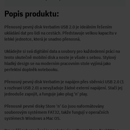
Popis produktu:
Přenosný pevný disk Verbatim USB 2.0 je ideálním řešením
ukládání dat pro lidi na cestách. Představuje velkou kapacitu v
lehké jednotce, která je snadno přenosná.
Ukládejte si svá digitální data a soubory pro každodenní práci na
tento skutečně mobilní disk a noste je všude s sebou. Stylový
hladký design se na moderním pracovním stole vyjímá jako
perfektní doplněk notebooku.
Přenosný pevný disk Verbatim je napájen přes sběrnici USB 2.0 (1
x rozhraní USB 2.0) a nevyžaduje žádné externí napájení. Stačí jej
jednoduše zapojit, a funguje jako plug ‘n’ play.
Přenosné pevné disky Store ‘n’ Go jsou naformátovány
souborovým systémem FAT32, takže fungují v operačních
systémech Windows a Mac OS.