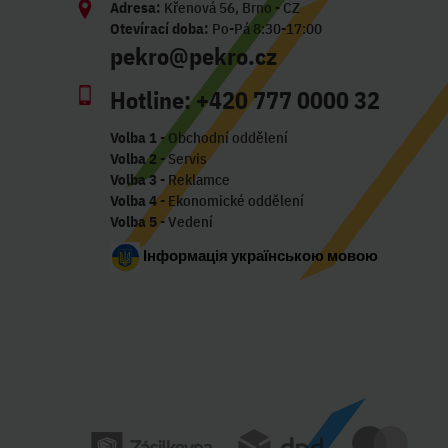
Adresa:
Křenová 56, Brno - CZ
Otevírací doba:
Po-Pá 8:30-17:00
pekro@pekro.cz
Hotline:
+420 777 0000 32
Volba 1
- Obchodní oddělení
Volba 2
- Servis
Volba 3
- Reklamce
Volba 4
- Ekonomické oddělení
Volba 5
- Vedení
Інформація українською мовою