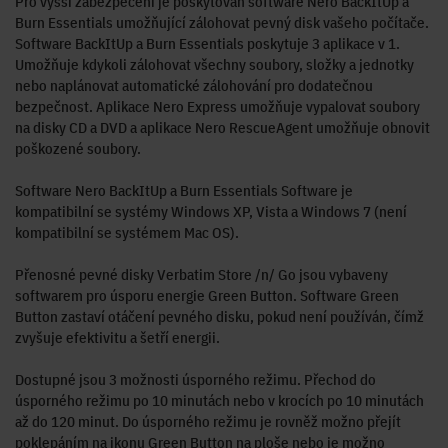
Pro vyšší zabezpečení je poskytován software Nero BackItUp a
Burn Essentials umožňující zálohovat pevný disk vašeho počítače.
Software BackItUp a Burn Essentials poskytuje 3 aplikace v 1.
Umožňuje kdykoli zálohovat všechny soubory, složky a jednotky
nebo naplánovat automatické zálohování pro dodatečnou
bezpečnost. Aplikace Nero Express umožňuje vypalovat soubory
na disky CD a DVD a aplikace Nero RescueAgent umožňuje obnovit
poškozené soubory.
Software Nero BackItUp a Burn Essentials Software je
kompatibilní se systémy Windows XP, Vista a Windows 7 (není
kompatibilní se systémem Mac OS).
Přenosné pevné disky Verbatim Store /n/ Go jsou vybaveny
softwarem pro úsporu energie Green Button. Software Green
Button zastaví otáčení pevného disku, pokud není používán, čímž
zvyšuje efektivitu a šetří energii.
Dostupné jsou 3 možnosti úsporného režimu. Přechod do
úsporného režimu po 10 minutách nebo v krocích po 10 minutách
až do 120 minut. Do úsporného režimu je rovněž možno přejít
poklepáním na ikonu Green Button na ploše nebo je možno