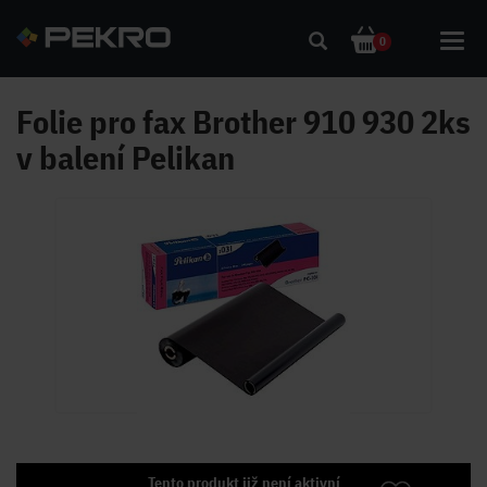
Toggl
0
navig
Folie pro fax Brother 910 930 2ks
v balení Pelikan
Tento produkt již není aktivní