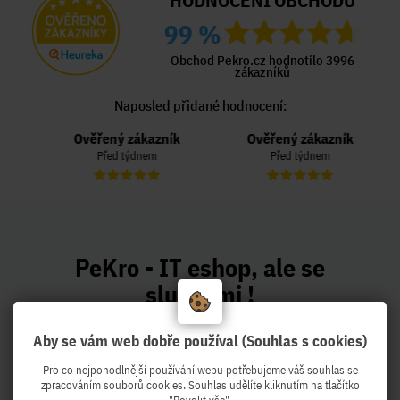
HODNOCENÍ OBCHODU
99 %
Obchod Pekro.cz hodnotilo 3996
zákazníků
Naposled přidané hodnocení:
Ověřený zákazník
Ověřený zákazník
Před týdnem
Před týdnem
PeKro - IT eshop, ale se
službami !
Z Brna expedujeme druhý pracovní den k
Aby se vám web dobře používal (Souhlas s cookies)
Vám !
Pro co nejpohodlnější používání webu potřebujeme váš souhlas se
zpracováním souborů cookies. Souhlas udělíte kliknutím na tlačítko