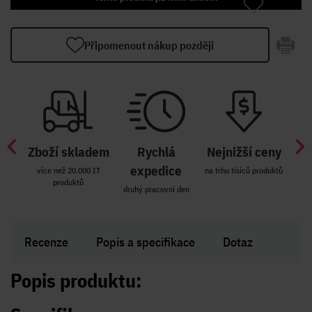
Připomenout nákup později
Zboží skladem
Rychlá
Nejnižší ceny
Z
míst
expedice
více než 20.000 IT
na trhu tisíců produktů
produktů
R i SK
druhý pracovní den
Zakl
Recenze
Popis a specifikace
Dotaz
Popis produktu: