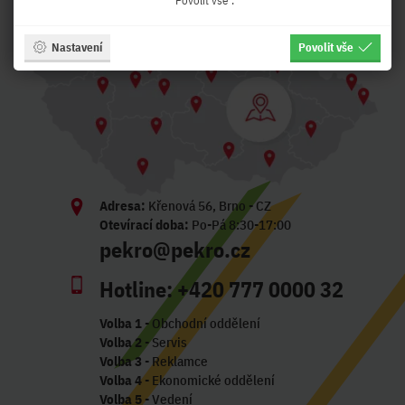
"Povolit vše".
Nastavení
Povolit vše
Adresa:
Křenová 56, Brno - CZ
Otevírací doba:
Po-Pá 8:30-17:00
pekro@pekro.cz
Hotline:
+420 777 0000 32
Volba 1
- Obchodní oddělení
Volba 2
- Servis
Volba 3
- Reklamce
Volba 4
- Ekonomické oddělení
Volba 5
- Vedení