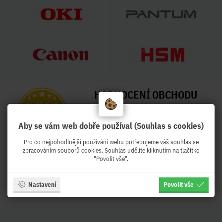
HODNOCENÍ OBCHODU
99 %
Aby se vám web dobře používal (Souhlas s cookies)
Obchod Pekro.cz hodnotilo 3995
zákazníků
Pro co nejpohodlnější používání webu potřebujeme váš souhlas se
zpracováním souborů cookies. Souhlas udělíte kliknutím na tlačítko
Naposled přidané hodnocení:
"Povolit vše".
Ověřený zákazník
Ověřený zákazník
Před týdnem
Před týdnem
Nastavení
Povolit vše