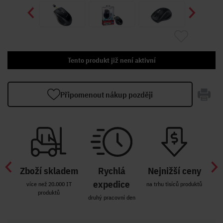
Tento produkt již není aktivní
Připomenout nákup později
Zboží skladem
Rychlá
Nejnižší ceny
Z
míst
expedice
více než 20.000 IT
na trhu tisíců produktů
produktů
R i SK
druhý pracovní den
Zakl