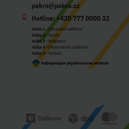
pekro@pekro.cz
Hotline:
+420 777 0000 32
Volba 1
- Obchodní oddělení
Volba 2
- Servis
Volba 3
- Reklamce
Volba 4
- Ekonomické oddělení
Volba 5
- Vedení
Інформація українською мовою