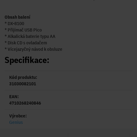
Obsah balení
* DX-8100
* Přijímač USB Pico
* Alkalická baterie typu AA
* Disk CD s ovladačem
* Vícejazyčný návod k obsluze
Specifikace:
Kód produktu:
31030082101
EAN:
4710268240846
Výrobce:
Genius