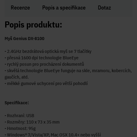
Recenze
Popis a specifikace
Dotaz
Popis produktu:
Myš Genius DX-8100
- 2.4GHz bezdrátová optická myš se 7 tlačítky
- přesná 1600 dpi technologie BlueEye
- rychlý posun pro procházení dokumentů
- skvělá technologie BlueEye funguje na skle, mramoru, kobercích,
gaučích, atd.
- měkké gumové uchycení pro větší pohodlí
Specifikace:
- Rozhraní: USB
- Rozměry: 110 x 73 x 35 mm
- Hmotnost: 95g
- Windows® 7/Vista/XP, Mac OSX 10.4+ nebo vyšší