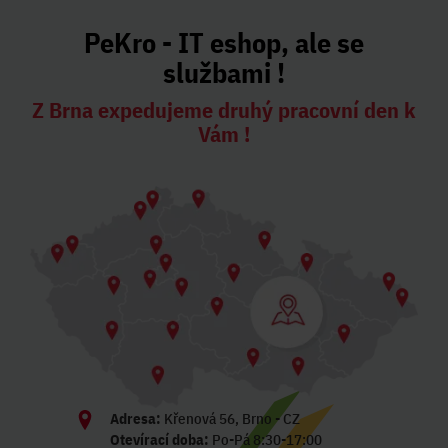
PeKro - IT eshop, ale se
službami !
Z Brna expedujeme druhý pracovní den k
Vám !
Adresa:
Křenová 56, Brno - CZ
Otevírací doba:
Po-Pá 8:30-17:00