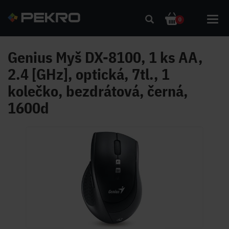
Toggl
0
navig
Genius Myš DX-8100, 1 ks AA,
2.4 [GHz], optická, 7tl., 1
kolečko, bezdrátová, černá,
1600d