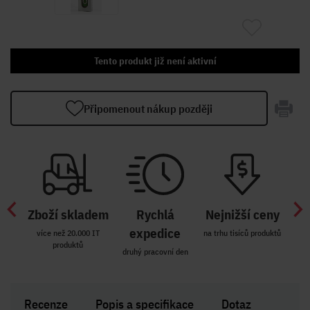
Tento produkt již není aktivní
Připomenout nákup později
Zboží skladem
Rychlá
Nejnižší ceny
Z
míst
expedice
více než 20.000 IT
na trhu tisíců produktů
produktů
R i SK
druhý pracovní den
Zakl
Recenze
Popis a specifikace
Dotaz