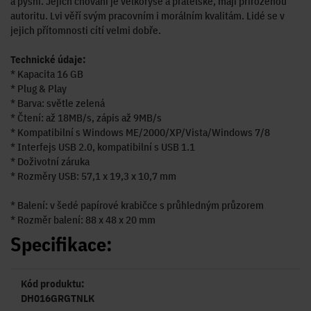
a pyšní. Jejich chování je velkorysé a přátelské, mají přirozenou
autoritu. Lvi věří svým pracovním i morálním kvalitám. Lidé se v
jejich přítomnosti cítí velmi dobře.
Technické údaje:
* Kapacita 16 GB
* Plug & Play
* Barva: světle zelená
* Čtení: až 18MB/s, zápis až 9MB/s
* Kompatibilní s Windows ME/2000/XP/Vista/Windows 7/8
* Interfejs USB 2.0, kompatibilní s USB 1.1
* Doživotní záruka
* Rozměry USB: 57,1 x 19,3 x 10,7 mm
* Balení: v šedé papírové krabičce s průhledným průzorem
* Rozměr balení: 88 x 48 x 20 mm
Specifikace:
Kód produktu:
DH016GRGTNLK