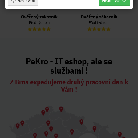
Nastavení
Povolit vše
Naposled přidané hodnocení:
Ověřený zákazník
Ověřený zákazník
Před týdnem
Před týdnem
PeKro - IT eshop, ale se
službami !
Z Brna expedujeme druhý pracovní den k
Vám !