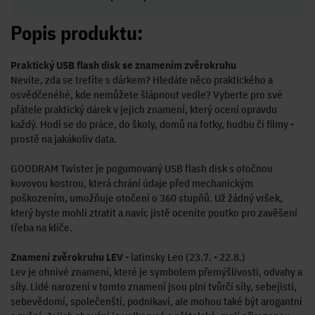
Popis produktu:
Praktický USB flash disk se znamením zvěrokruhu
Nevíte, zda se trefíte s dárkem? Hledáte něco praktického a
osvědčenéhé, kde nemůžete šlápnout vedle? Vyberte pro své
přátele praktický dárek v jejich znamení, který ocení opravdu
každý. Hodí se do práce, do školy, domů na fotky, hudbu či filmy -
prostě na jakákoliv data.
GOODRAM Twister je pogumovaný USB flash disk s otočnou
kovovou kostrou, která chrání údaje před mechanickým
poškozením, umožňuje otočení o 360 stupňů. Už žádný vršek,
který byste mohli ztratit a navíc jistě oceníte poutko pro zavěšení
třeba na klíče.
Znamení zvěrokruhu LEV
- latinsky Leo (23.7. - 22.8.)
Lev je ohnivé znamení, které je symbolem přemýšlivosti, odvahy a
síly. Lidé narozeni v tomto znamení jsou plni tvůrčí síly, sebejistí,
sebevědomí, společenští, podnikaví, ale mohou také být arogantní