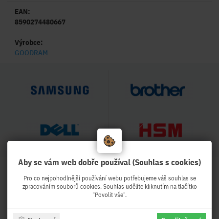
EAN:
8590274480667
Výrobce:
GOODRAM
Aby se vám web dobře používal (Souhlas s cookies)
HODNOCENÍ OBCHODU
Pro co nejpohodlnější používání webu potřebujeme váš souhlas se
99 %
zpracováním souborů cookies. Souhlas udělíte kliknutím na tlačítko
"Povolit vše".
Obchod Pekro.cz hodnotilo 3995
zákazníků