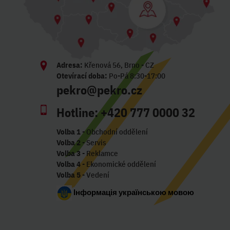
Adresa:
Křenová 56, Brno - CZ
Otevírací doba:
Po-Pá 8:30-17:00
pekro@pekro.cz
Hotline:
+420 777 0000 32
Volba 1
- Obchodní oddělení
Volba 2
- Servis
Volba 3
- Reklamce
Volba 4
- Ekonomické oddělení
Volba 5
- Vedení
Інформація українською мовою