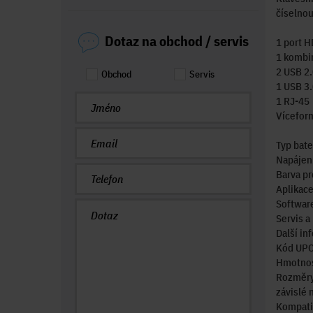
číselnou
Dotaz na obchod / servis
1 port 
1 kombi
2 USB 2.
Obchod
Servis
1 USB 3.
1 RJ-45
Víceform
Typ bate
Napájení
Barva pr
Aplikac
Softwar
Servis 
Další i
Kód UPC
Hmotnost
Rozměry 
závislé 
Kompatib