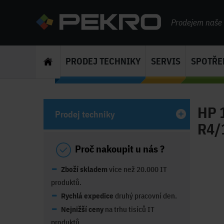
Prodejem naše s
PRODEJ TECHNIKY
SERVIS
SPOTŘE
HP 
Prodej techniky
R4/
Proč nakoupit u nás ?
Zboží skladem
více než 20.000 IT
produktů.
Rychlá expedice
druhý pracovní den.
Nejnižší ceny
na trhu tisíců IT
produktů.