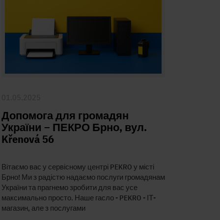
01.05.2025
Допомога для громадян
України – ПЕКРО Брно, вул.
Křenová 56
Вітаємо вас у сервісному центрі PEKRO у місті
Брно! Ми з радістю надаємо послуги громадянам
України та прагнемо зробити для вас усе
максимально просто. Наше гасло - PEKRO - ІТ-
магазин, але з послугами