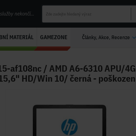
lužby nekončí...
BNÍ MATERIÁL
GAMEZONE
Články, Akce, Recenze
15-af108nc / AMD A6-6310 APU/4G
15,6" HD/Win 10/ černá - poškozen