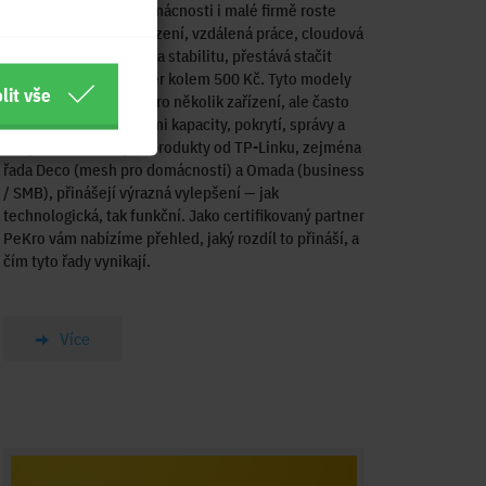
dnešní době, kdy v domácnosti i malé firmě roste
počet připojených zařízení, vzdálená práce, cloudová
správa a vyšší nároky na stabilitu, přestává stačit
levný bezdrátový router kolem 500 Kč. Tyto modely
lit vše
sice umožní internet pro několik zařízení, ale často
se potýkají s omezeními kapacity, pokrytí, správy a
bezpečnosti. Naopak produkty od TP-Linku, zejména
řada Deco (mesh pro domácnosti) a Omada (business
/ SMB), přinášejí výrazná vylepšení — jak
technologická, tak funkční. Jako certifikovaný partner
PeKro vám nabízíme přehled, jaký rozdíl to přináší, a
čím tyto řady vynikají.
Více