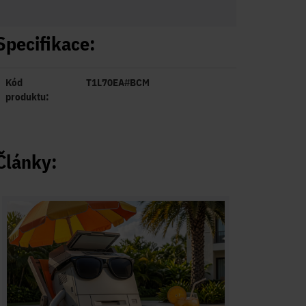
Specifikace:
Kód
T1L70EA#BCM
produktu:
Články: