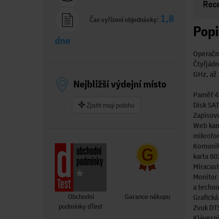
Rec
1,8
Čas vyřízení objednávky:
Popi
dne
Operačn
Čtyřjádr
GHz, až
Nejbližší výdejní místo
Paměť 4
Disk SAT
Zjistit moji polohu
Zapisova
Web kam
mikrof
Komunik
karta 80
Miracast
Monitor 
a techno
Obchodní
Garance nákupu
Grafick
podmínky dTest
Zvuk DTS
Klávesni