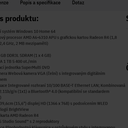
enze
Popis a specifikace
Dotaz
s produktu:
í systém Windows 10 Home 64
ový procesor AMD A6-6310 APU s grafickou kartou Radeon R4 (1,8
 2,4 GHz, 2 MB mezipaměti)
 GB DDR3L SDRAM (1 x 4 GB)
A 1 TB 5 400 ot./min
cí jednotka SuperMulti DVD
era Webová kamera VGA (čelní) s integrovaným digitálním
onem
ace Integrované rozhraní 10/100 BASE-T Ethernet LAN; Kombinovaná
2.11b/g/n (1x1) a Bluetooth® 4.0 (kompatibilní se standardem
)
39,6cm (15,6") displej HD (1366 x 768) s podsvícením WLED
logií BrightView
á karta AMD Radeon R4
 Studio Sound™ s 2 reproduktory
ce Plnohodnotná klávesnice v ostrůvkovém stylu s integrovanou