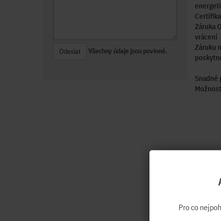
energeti
Certifik
Záruka O
vrácení
Záruku n
Všechny údaje jsou povinné.
Odeslat
poskytne
Snadné p
Možnost 
Pro co nejpo