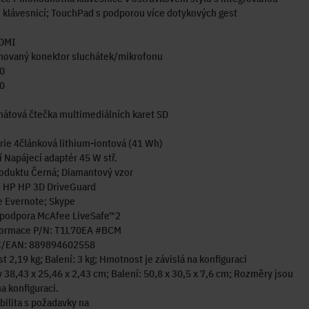
 klávesnicí; TouchPad s podporou více dotykových gest
HDMI
novaný konektor sluchátek/mikrofonu
0
0
átová čtečka multimediálních karet SD
rie 4článková lithium-iontová (41 Wh)
 Napájecí adaptér 45 W stř.
oduktu Černá; Diamantový vzor
e HP HP 3D DriveGuard
e Evernote; Skype
a podpora McAfee LiveSafe™2
nformace P/N: T1L70EA #BCM
/EAN: 889894602558
 2,19 kg; Balení: 3 kg; Hmotnost je závislá na konfiguraci
38,43 x 25,46 x 2,43 cm; Balení: 50,8 x 30,5 x 7,6 cm; Rozměry jsou
na konfiguraci.
ilita s požadavky na