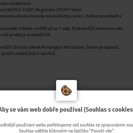
ckou efektivnost
ace ENERGY STAR®; Registrace EPEAT® Silver
mezená záruka dva roky na součástky a práci, služba vyzvednutí a
a produkt můžete rozšířit až na 3 roky; Podrobnější informace vám
 váš prodejce produktů HP.
oužití Slot pro zámek Kensington MicroSaver; Heslo po zapnutí;
použití zámků jiných výrobců
Aby se vám web dobře používal (Souhlas s cookies
hodlnější používání webu potřebujeme váš souhlas se zpracováním sou
Souhlas udělíte kliknutím na tlačítko "Povolit vše".