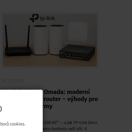
15.10.2025
TP-Link Deco a Omada: moderní
řešení vs levný router – výhody pro
domácnosti i firmy
)
Proč nestačí “router za 500 Kč” — a jak TP-Link Deco
borů cookies.
a Omada dodávají přidanou hodnotu vaší síti. V