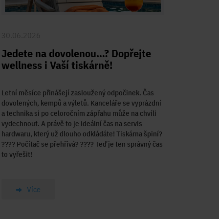
30.06.2026
Jedete na dovolenou…? Dopřejte
wellness i Vaší tiskárně!
Letní měsíce přinášejí zasloužený odpočinek. Čas
dovolených, kempů a výletů. Kanceláře se vyprázdní
a technika si po celoročním zápřahu může na chvíli
vydechnout. A právě to je ideální čas na servis
hardwaru, který už dlouho odkládáte! Tiskárna špiní?
????️ Počítač se přehřívá? ???? Teď je ten správný čas
to vyřešit!
Více