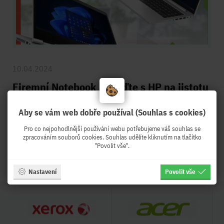
10.04.2024
Firemní Notebook - vsaďte s HP na jistotu
Aby se vám web dobře používal (Souhlas s cookies)
Pro co nejpohodlnější používání webu potřebujeme váš souhlas se
Více
zpracováním souborů cookies. Souhlas udělíte kliknutím na tlačítko
"Povolit vše".
Nastavení
Povolit vše