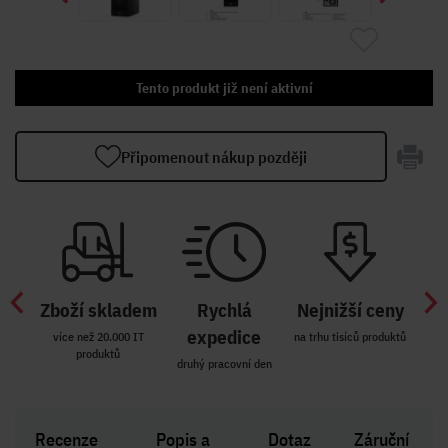
Tento produkt již není aktivní
Připomenout nákup později
Zboží skladem
Rychlá
Nejnižší ceny
Z
míst
expedice
více než 20.000 IT
na trhu tisíců produktů
produktů
R i SK
druhý pracovní den
Zakl
Recenze
Popis a
Dotaz
Záruční