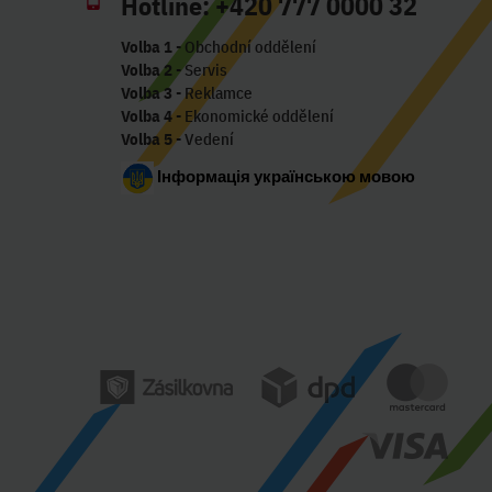
Hotline:
+420 777 0000 32
Volba 1
- Obchodní oddělení
Volba 2
- Servis
Volba 3
- Reklamce
Volba 4
- Ekonomické oddělení
Volba 5
- Vedení
Інформація українською мовою