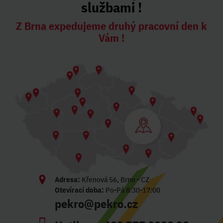
službami !
Z Brna expedujeme druhý pracovní den k
Vám !
Adresa:
Křenová 56, Brno - CZ
Otevírací doba:
Po-Pá 8:30-17:00
pekro@pekro.cz