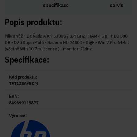
specifikace
servis
Popis produktu:
Mikro věž - 1 x Řada A A4-5300B / 3.4 GHz - RAM 4 GB - HDD 500
GB - DVD SuperMulti - Radeon HD 7480D - GigE - Win 7 Pro 64-bit
(včetně Win 10 Pro License ) - monitor: žádný
Specifikace:
Kód produktu:
T9T12EA#BCM
EAN:
889899119877
Výrobce: