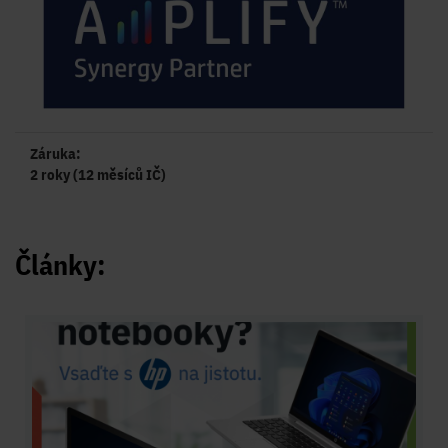
Záruka:
2 roky (12 měsíců IČ)
Články: