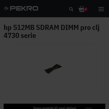
Toggl
0
navig
hp 512MB SDRAM DIMM pro clj
4730 serie
Tento produkt již není aktivní