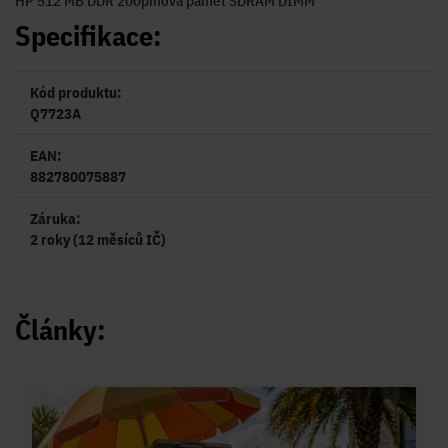
HP 512 MB DDR 200pinová paměť SDRAM DIMM
Specifikace:
Kód produktu:
Q7723A
EAN:
882780075887
Záruka:
2 roky (12 měsíců IČ)
Články: