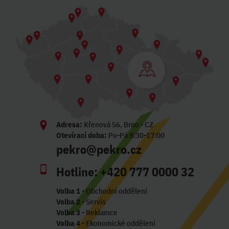
Adresa:
Křenová 56, Brno - CZ
Otevírací doba:
Po-Pá 8:30-17:00
pekro@pekro.cz
Hotline:
+420 777 0000 32
Volba 1
- Obchodní oddělení
Volba 2
- Servis
Volba 3
- Reklamce
Volba 4
- Ekonomické oddělení