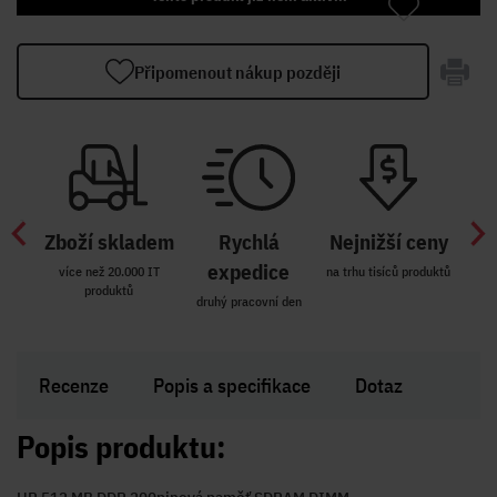
Připomenout nákup později
Zboží skladem
Rychlá
Nejnižší ceny
Z
míst
expedice
více než 20.000 IT
na trhu tisíců produktů
produktů
R i SK
druhý pracovní den
Zakl
Recenze
Popis a specifikace
Dotaz
Popis produktu: