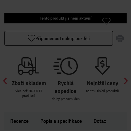
Tento produkt již není aktivní
Připomenout nákup později
Zboží skladem
Rychlá
Nejnižší ceny
Z
míst
expedice
více než 20.000 IT
na trhu tisíců produktů
produktů
R i SK
druhý pracovní den
Zakl
Recenze
Popis a specifikace
Dotaz