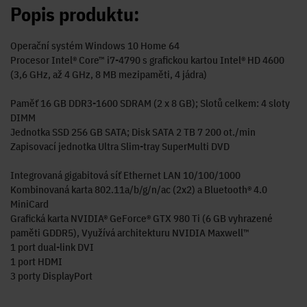
Popis produktu:
Operační systém Windows 10 Home 64
Procesor Intel® Core™ i7-4790 s grafickou kartou Intel® HD 4600
(3,6 GHz, až 4 GHz, 8 MB mezipaměti, 4 jádra)
Paměť 16 GB DDR3-1600 SDRAM (2 x 8 GB); Slotů celkem: 4 sloty
DIMM
Jednotka SSD 256 GB SATA; Disk SATA 2 TB 7 200 ot./min
Zapisovací jednotka Ultra Slim-tray SuperMulti DVD
Integrovaná gigabitová síť Ethernet LAN 10/100/1000
Kombinovaná karta 802.11a/b/g/n/ac (2x2) a Bluetooth® 4.0
MiniCard
Grafická karta NVIDIA® GeForce® GTX 980 Ti (6 GB vyhrazené
paměti GDDR5), Využívá architekturu NVIDIA Maxwell™
1 port dual-link DVI
1 port HDMI
3 porty DisplayPort