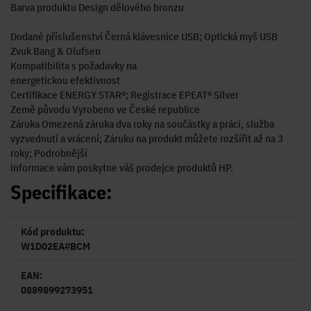
Barva produktu Design dělového bronzu
Dodané příslušenství Černá klávesnice USB; Optická myš USB
Zvuk Bang & Olufsen
Kompatibilita s požadavky na
energetickou efektivnost
Certifikace ENERGY STAR®; Registrace EPEAT® Silver
Země původu Vyrobeno ve České republice
Záruka Omezená záruka dva roky na součástky a práci, služba
vyzvednutí a vrácení; Záruku na produkt můžete rozšířit až na 3
roky; Podrobnější
informace vám poskytne váš prodejce produktů HP.
Specifikace:
Kód produktu:
W1D02EA#BCM
EAN:
0889899273951