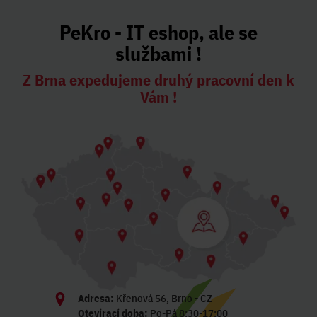
PeKro - IT eshop, ale se
službami !
Z Brna expedujeme druhý pracovní den k
Vám !
Adresa:
Křenová 56, Brno - CZ
Otevírací doba:
Po-Pá 8:30-17:00