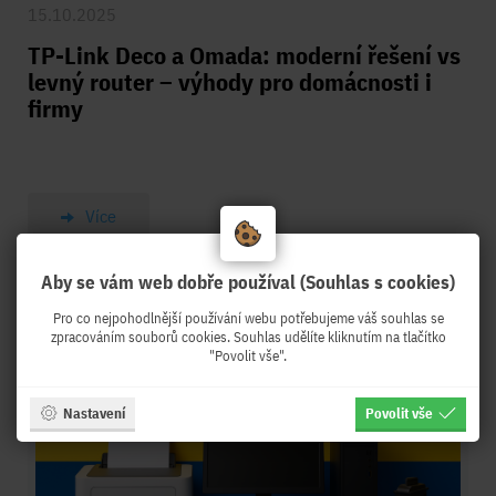
15.10.2025
TP-Link Deco a Omada: moderní řešení vs
levný router – výhody pro domácnosti i
firmy
Více
Aby se vám web dobře používal (Souhlas s cookies)
Pro co nejpohodlnější používání webu potřebujeme váš souhlas se
zpracováním souborů cookies. Souhlas udělíte kliknutím na tlačítko
"Povolit vše".
Nastavení
Povolit vše