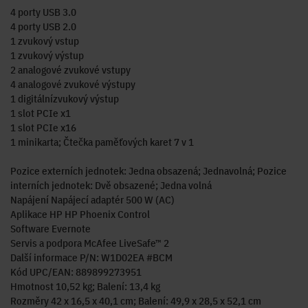
4 porty USB 3.0
4 porty USB 2.0
1 zvukový vstup
1 zvukový výstup
2 analogové zvukové vstupy
4 analogové zvukové výstupy
1 digitálnízvukový výstup
1 slot PCIe x1
1 slot PCIe x16
1 minikarta; Čtečka paměťových karet 7 v 1
Pozice externích jednotek: Jedna obsazená; Jednavolná; Pozice
interních jednotek: Dvě obsazené; Jedna volná
Napájení Napájecí adaptér 500 W (AC)
Aplikace HP HP Phoenix Control
Software Evernote
Servis a podpora McAfee LiveSafe™ 2
Další informace P/N: W1D02EA #BCM
Kód UPC/EAN: 889899273951
Hmotnost 10,52 kg; Balení: 13,4 kg
Rozměry 42 x 16,5 x 40,1 cm; Balení: 49,9 x 28,5 x 52,1 cm