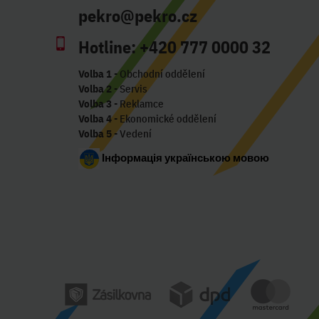
pekro@pekro.cz
Hotline:
+420 777 0000 32
Volba 1
- Obchodní oddělení
Volba 2
- Servis
Volba 3
- Reklamce
Volba 4
- Ekonomické oddělení
Volba 5
- Vedení
Інформація українською мовою