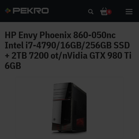
Toggl
0
navig
HP Envy Phoenix 860-050nc
Intel i7-4790/16GB/256GB SSD
+ 2TB 7200 ot/nVidia GTX 980 Ti
6GB