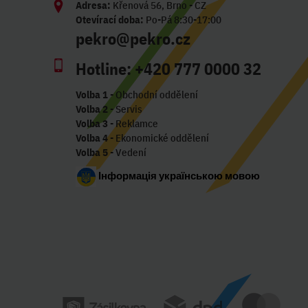
Adresa:
Křenová 56, Brno - CZ
Otevírací doba:
Po-Pá 8:30-17:00
pekro@pekro.cz
Hotline:
+420 777 0000 32
Volba 1
- Obchodní oddělení
Volba 2
- Servis
Volba 3
- Reklamce
Volba 4
- Ekonomické oddělení
Volba 5
- Vedení
Інформація українською мовою