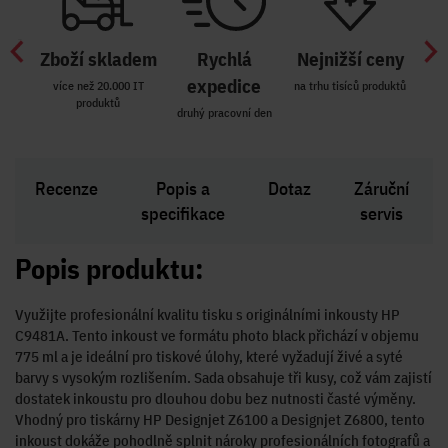
Zboží skladem
Rychlá
Nejnižší ceny
Z
míst
expedice
více než 20.000 IT
na trhu tisíců produktů
produktů
R i SK
druhý pracovní den
Zakl
Recenze
Popis a
Dotaz
Záruční
specifikace
servis
Popis produktu:
Využijte profesionální kvalitu tisku s originálními inkousty HP
C9481A. Tento inkoust ve formátu photo black přichází v objemu
775 ml a je ideální pro tiskové úlohy, které vyžadují živé a syté
barvy s vysokým rozlišením. Sada obsahuje tři kusy, což vám zajistí
dostatek inkoustu pro dlouhou dobu bez nutnosti časté výměny.
Vhodný pro tiskárny HP Designjet Z6100 a Designjet Z6800, tento
inkoust dokáže pohodlně splnit nároky profesionálních fotografů a