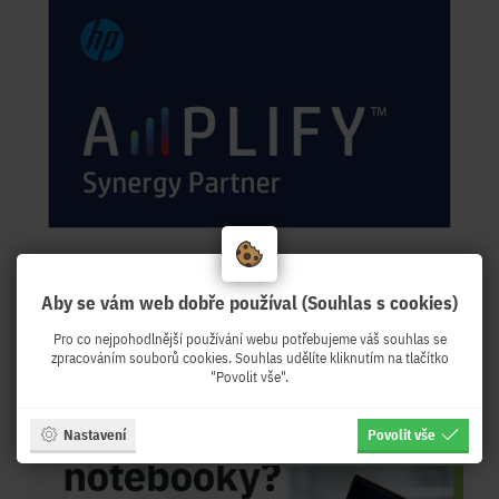
Záruka:
Aby se vám web dobře používal (Souhlas s cookies)
2 roky - 24 měsíců
Pro co nejpohodlnější používání webu potřebujeme váš souhlas se
zpracováním souborů cookies. Souhlas udělíte kliknutím na tlačítko
"Povolit vše".
Články:
Nastavení
Povolit vše