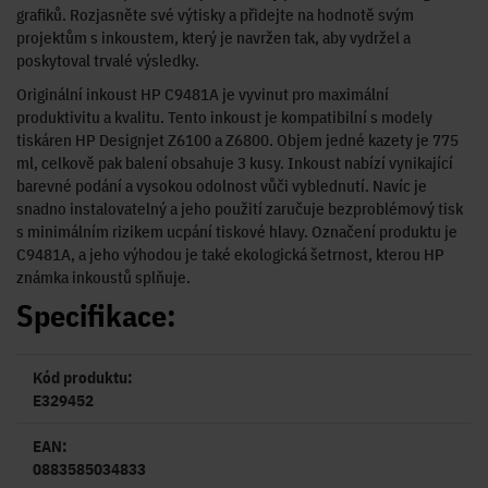
grafiků. Rozjasněte své výtisky a přidejte na hodnotě svým
projektům s inkoustem, který je navržen tak, aby vydržel a
poskytoval trvalé výsledky.
Originální inkoust HP C9481A je vyvinut pro maximální
produktivitu a kvalitu. Tento inkoust je kompatibilní s modely
tiskáren HP Designjet Z6100 a Z6800. Objem jedné kazety je 775
ml, celkově pak balení obsahuje 3 kusy. Inkoust nabízí vynikající
barevné podání a vysokou odolnost vůči vyblednutí. Navíc je
snadno instalovatelný a jeho použití zaručuje bezproblémový tisk
s minimálním rizikem ucpání tiskové hlavy. Označení produktu je
C9481A, a jeho výhodou je také ekologická šetrnost, kterou HP
známka inkoustů splňuje.
Specifikace:
Kód produktu:
E329452
EAN:
0883585034833