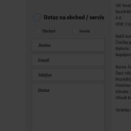
Síť: Rea
Bezdráto
Dotaz na obchod / servis
4.0
USB: 2 p
Obchod
Servis
Další ko
Čtečka p
Baterie:
Napájení
Barva: č
Šasi: Hli
Rozměry:
Hmotnos
Záruka:
Obsah ba
Stránky