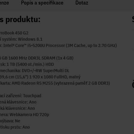
enze
Popis a specifikace
Dotaz
s produktu:
ProBook 450 G2
í systém: Windows 8.1
: Intel® Core™ i5-5200U Processor (3M Cache, up to 2.70 GHz)
4 GB 1600 MHz DDR3L SDRAM (1x 4 GB)
sk: 1 TB (5400 ot./min.) HDD
 mechanika: DVD+/-RW SuperMulti DL
 39,6 cm (15,6") 1 920 x 1080 FullHD, matný
á karta: AMD Radeon R5 M255 (vyhrazená paměť 2 GB DDR3)
cí zařízení: Touchpad
ená klávesnice: Ano
ká klávesnice: Ano
era: Webkamera HD 720p
 výbava: Ne
tisku prstu: Ano