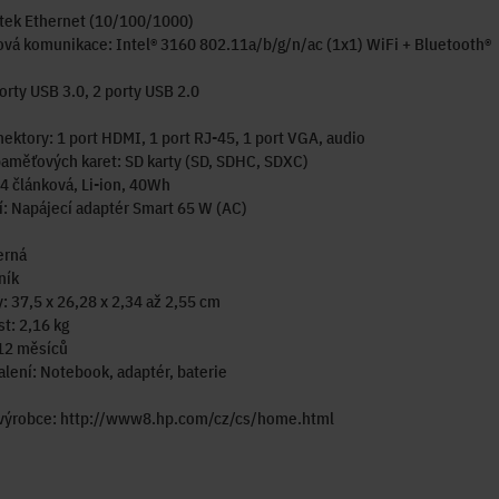
ltek Ethernet (10/100/1000)
vá komunikace: Intel® 3160 802.11a/b/g/n/ac (1x1) WiFi + Bluetooth®
orty USB 3.0, 2 porty USB 2.0
nektory: 1 port HDMI, 1 port RJ-45, 1 port VGA, audio
aměťových karet: SD karty (SD, SDHC, SDXC)
 4 článková, Li-ion, 40Wh
: Napájecí adaptér Smart 65 W (AC)
erná
ník
 37,5 x 26,28 x 2,34 až 2,55 cm
t: 2,16 kg
 12 měsíců
lení: Notebook, adaptér, baterie
 výrobce: http://www8.hp.com/cz/cs/home.html