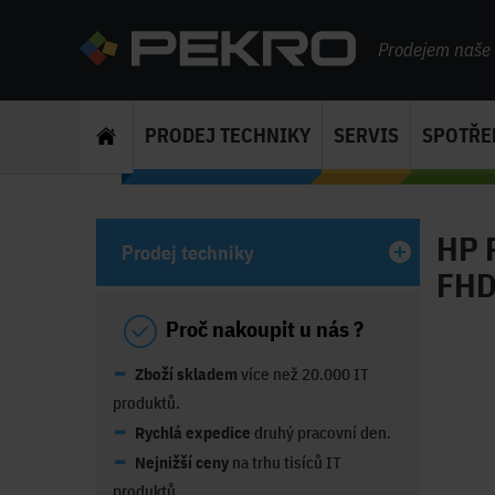
Prodejem naše s
PRODEJ TECHNIKY
SERVIS
SPOTŘE
HP 
Prodej techniky
FHD/
Proč nakoupit u nás ?
Zboží skladem
více než 20.000 IT
produktů.
Rychlá expedice
druhý pracovní den.
Nejnižší ceny
na trhu tisíců IT
produktů.