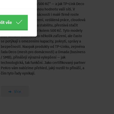
Proč nestačí “router za 500 Kč” — a jak TP-Link Deco
a Omada dodávají přidanou hodnotu vaší síti. V
dnešní době, kdy v domácnosti i malé firmě roste
počet připojených zařízení, vzdálená práce, cloudová
lit vše
správa a vyšší nároky na stabilitu, přestává stačit
levný bezdrátový router kolem 500 Kč. Tyto modely
sice umožní internet pro několik zařízení, ale často
se potýkají s omezeními kapacity, pokrytí, správy a
bezpečnosti. Naopak produkty od TP-Linku, zejména
řada Deco (mesh pro domácnosti) a Omada (business
/ SMB), přinášejí výrazná vylepšení — jak
technologická, tak funkční. Jako certifikovaný partner
PeKro vám nabízíme přehled, jaký rozdíl to přináší, a
čím tyto řady vynikají.
Více