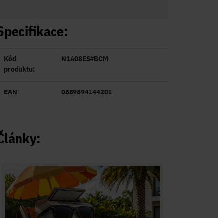
Specifikace:
Kód
N1A08ES#BCM
produktu:
EAN:
0889894144201
Články: