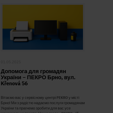
01.05.2025
Допомога для громадян
України – ПЕКРО Брно, вул.
Křenová 56
Вітаємо вас у сервісному центрі PEKRO у місті
Брно! Ми з радістю надаємо послуги громадянам
України та прагнемо зробити для вас усе