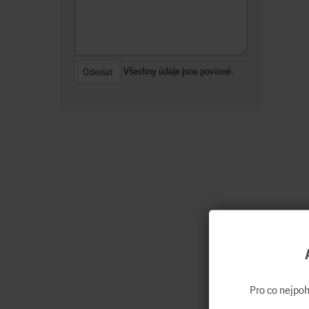
Všechny údaje jsou povinné.
Odeslat
Pro co nejpo