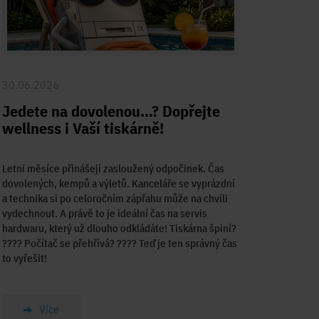
30.06.2026
Jedete na dovolenou…? Dopřejte
wellness i Vaší tiskárně!
Letní měsíce přinášejí zasloužený odpočinek. Čas
dovolených, kempů a výletů. Kanceláře se vyprázdní
a technika si po celoročním zápřahu může na chvíli
vydechnout. A právě to je ideální čas na servis
hardwaru, který už dlouho odkládáte! Tiskárna špiní?
????️ Počítač se přehřívá? ???? Teď je ten správný čas
to vyřešit!
Více