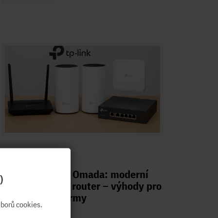
15.10.2025
TP-Link Deco a Omada: moderní
)
řešení vs levný router – výhody pro
domácnosti i firmy
borů cookies.