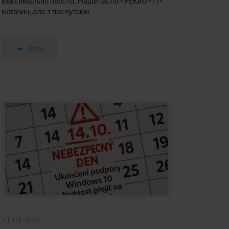
максимально просто. Наше гасло - PEKRO - ІТ-
магазин, але з послугами
Více
31.03.2025