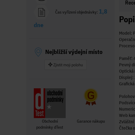
Rec
1,8
Čas vyřízení objednávky:
Popi
dne
Model: 
Operačn
Procesor
Nejbližší výdejní místo
Paměť: 
Pevný di
Zjistit moji polohu
Optická
Displej:
Grafick
Polohova
Podsvíc
Numeric
Web kam
Obchodní
Garance nákupu
Zvláštní
podmínky dTest
Čtečka o