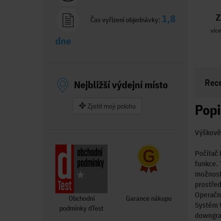
Z
1,8
Čas vyřízení objednávky:
více
dne
Rec
Nejbližší výdejní místo
Popi
Zjistit moji polohu
Výškově 
Počítač 
funkce.
možnost
prostřed
Operačn
Obchodní
Garance nákupu
Systém 
podmínky dTest
downgra