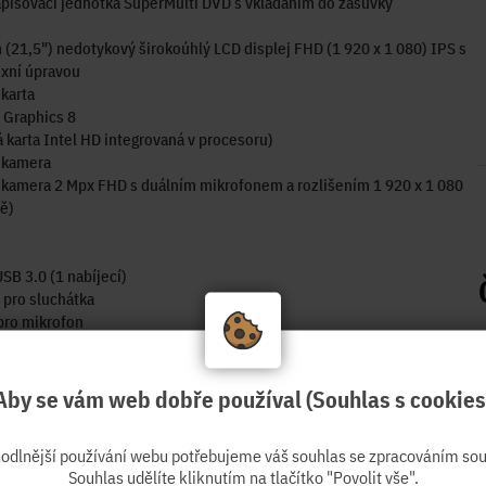
pisovací jednotka SuperMulti DVD s vkládáním do zásuvky
(21,5") nedotykový širokoúhlý LCD displej FHD (1 920 x 1 080) IPS s
exní úpravou
 karta
 Graphics 8
á karta Intel HD integrovaná v procesoru)
 kamera
kamera 2 Mpx FHD s duálním mikrofonem a rozlišením 1 920 x 1 080
ně)
USB 3.0 (1 nabíjecí)
 pro sluchátka
pro mikrofon
 karet SD 4 (volitelně)
USB 3.0
Aby se vám web dobře používal (Souhlas s cookies
isplayPort 1.2
J-45
hodlnější používání webu potřebujeme váš souhlas se zpracováním sou
ý linkový výstup
Souhlas udělíte kliknutím na tlačítko "Povolit vše".
ý port (volitelně)