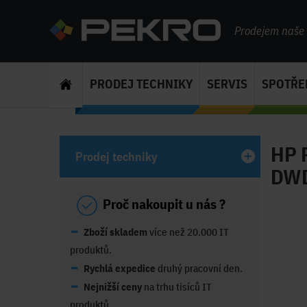
Prodejem naše s
PRODEJ TECHNIKY
SERVIS
SPOTŘE
HP 
Prodej techniky
DWD
Proč nakoupit u nás ?
Zboží skladem
více než 20.000 IT
produktů.
Rychlá expedice
druhý pracovní den.
Nejnižší ceny
na trhu tisíců IT
produktů.