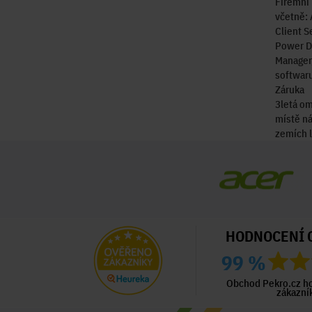
Firemní 
včetně: 
Client S
Power DV
Manager
softwaru
Záruka
3letá om
místě ná
zemích l
HODNOCENÍ 
99 %
ný zákazník
Ověřený zákazník
Ověřený zákazník
ed 3 dny
Před 3 dny
Před 4 dny
Obchod Pekro.cz h
zákazní