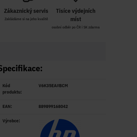
Zákaznický servis
Tisíce výdejních
míst
Zakládáme si na jeho kvalitě
osobní odběr po ČR i SK zdarma
Specifikace:
Kód
V6K35EA#BCM
produktu:
EAN:
889899168042
Výrobce: