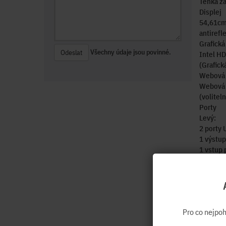
Tenká za
Displej
54,61cm 
antirefl
Grafická
Všechny údaje jsou povinné.
Odeslat
Intel HD
(Grafick
Webová
Webová 
(volitel
Porty
Levý:
2 porty 
1 výstup
1 vstup 
1 čtečka
Vzadu:
4 porty 
1 port D
1 port R
Pro co nejpo
1 zvukov
1 sériov