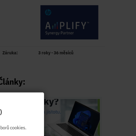
Záruka:
3 roky - 36 měsíců
Články:
)
borů cookies.