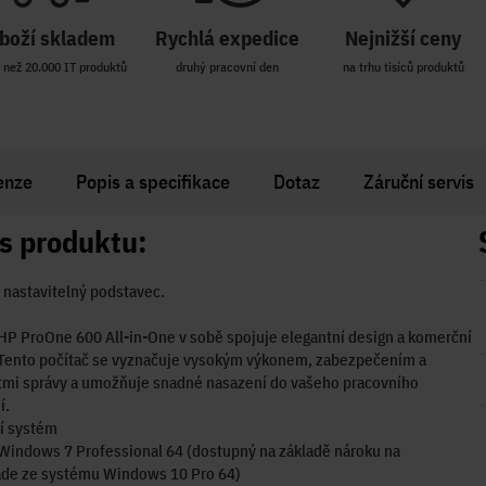
boží skladem
Rychlá expedice
Nejnižší ceny
 než 20.000 IT produktů
druhý pracovní den
na trhu tisíců produktů
enze
Popis a specifikace
Dotaz
Záruční servis
s produktu:
nastavitelný podstavec.
HP ProOne 600 All-in-One v sobě spojuje elegantní design a komerční
 Tento počítač se vyznačuje vysokým výkonem, zabezpečením a
mi správy a umožňuje snadné nasazení do vašeho pracovního
í.
í systém
Windows 7 Professional 64 (dostupný na základě nároku na
de ze systému Windows 10 Pro 64)