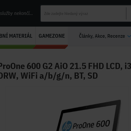
lužby nekončí...
BNÍ MATERIÁL
GAMEZONE
Články, Akce, Recenze
ProOne 600 G2 AiO 21.5 FHD LCD, i
RW, WiFi a/b/g/n, BT, SD