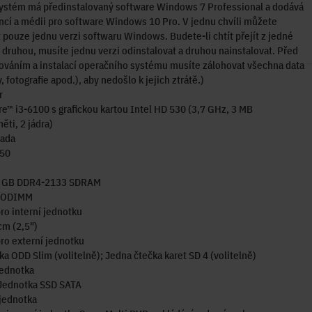
systém má předinstalovaný software Windows 7 Professional a dodává
encí a médii pro software Windows 10 Pro. V jednu chvíli můžete
 pouze jednu verzi softwaru Windows. Budete-li chtít přejít z jedné
 druhou, musíte jednu verzi odinstalovat a druhou nainstalovat. Před
ováním a instalací operačního systému musíte zálohovat všechna data
, fotografie apod.), aby nedošlo k jejich ztrátě.)
r
re™ i3-6100 s grafickou kartou Intel HD 530 (3,7 GHz, 3 MB
ti, 2 jádra)
sada
150
 GB DDR4-2133 SDRAM
 SODIMM
ro interní jednotku
cm (2,5")
ro externí jednotku
ka ODD Slim (volitelně); Jedna čtečka karet SD 4 (volitelně)
jednotka
Jednotka SSD SATA
jednotka