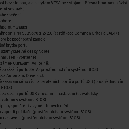
t bez stojanu, ale s krytem VESA bez stojanu. Přesná hmotnost závisí
étní sestavě.)
zabezpečení
Sphere
hpoint Manager
fineon TPM SLB9670 1.2/2.0 (certifikace Common Criteria EAL4+)
 pro bezpečnostní zámek
elná krytka portu
 uzamykatelné desky Noble
narušení (volitelně)
zámek UltraSlim (volitelně)
é zakázání portu SATA (prostřednictvím systému BIOS)
k a Automatic DriveLock
/zakázání sériových a paralelních portů a portů USB (prostřednictvím
 BIOS)
é zakázání portů USB v továrním nastavení (uživatelsky
ovatelné v systému BIOS)
ápisu/spouštění z vyměnitelných médií
 zapnutí počítače (prostřednictvím systému BIOS)
o nastavení (prostřednictvím systému BIOS)
e