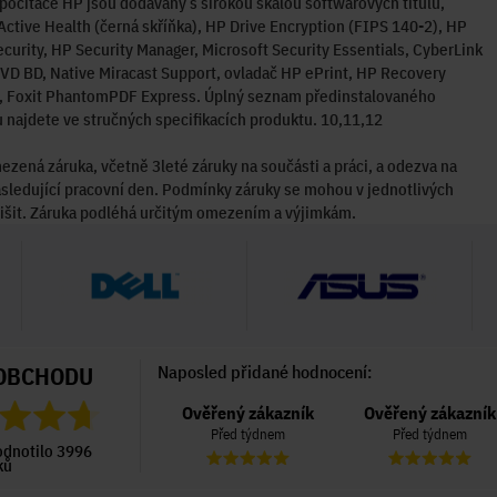
počítače HP jsou dodávány s širokou škálou softwarových titulů,
Active Health (černá skříňka), HP Drive Encryption (FIPS 140-2), HP
ecurity, HP Security Manager, Microsoft Security Essentials, CyberLink
D BD, Native Miracast Support, ovladač HP ePrint, HP Recovery
, Foxit PhantomPDF Express. Úplný seznam předinstalovaného
 najdete ve stručných specifikacích produktu. 10,11,12
ezená záruka, včetně 3leté záruky na součásti a práci, a odezva na
sledující pracovní den. Podmínky záruky se mohou v jednotlivých
išit. Záruka podléhá určitým omezením a výjimkám.
OBCHODU
Naposled přidané hodnocení:
Ověřený zákazník
Ověřený zákazník
Ověřený zákazník
Před 4 dny
Před týdnem
Před týdnem
odnotilo 3996
ků