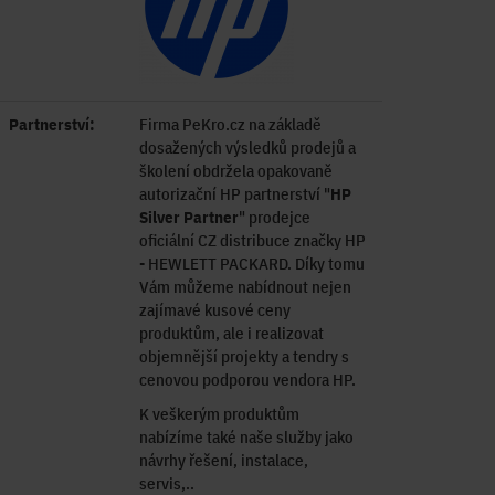
Partnerství:
Firma PeKro.cz na základě
dosažených výsledků prodejů a
školení obdržela opakovaně
autorizační HP partnerství "
HP
Silver Partner
" prodejce
oficiální CZ distribuce značky HP
- HEWLETT PACKARD. Díky tomu
Vám můžeme nabídnout nejen
zajímavé kusové ceny
produktům, ale i realizovat
objemnější projekty a tendry s
cenovou podporou vendora HP.
K veškerým produktům
nabízíme také naše služby jako
návrhy řešení, instalace,
servis,..