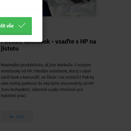
lit vše
10.04.2024
Firemní Notebook - vsaďte s HP na
jistotu
Maximální produktivita, ať jste kdekoliv. S novými
notebooky od HP. Hledáte notebook, který s vámi
udrží krok v kanceláři, ve škole i na cestách? Pak by
vám mohly padnout do oka tyhle dva modely od HP.
Jsou kompaktní, výkonné a jako stvořené pro
hybridní práci.
Více