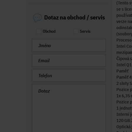
(Tento 
se s lic
používat
Dotaz na obchod / servis
verze na
odinstal
Obchod
Servis
(soubory
Proceso
Intel Co
mezipamě
Čipová 
Intel Q
Paměť
Paměť 4
2 sloty
Pozice p
1x 6,35 
Pozice p
1 jednot
Interní 
120 GB 
Optická 