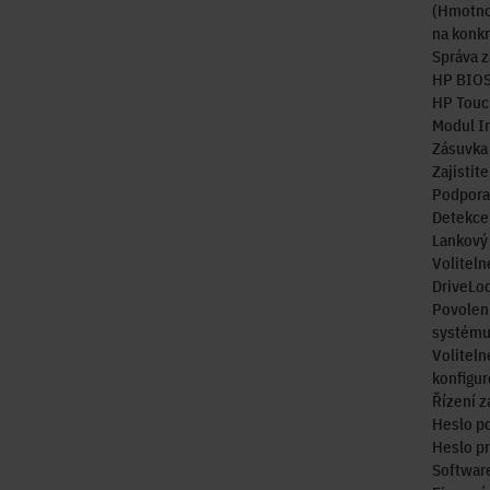
(Hmotnos
na konkr
Správa 
HP BIO
HP Touc
Modul In
Zásuvka
Zajistit
Podpora
Detekce 
Lankový 
Voliteln
DriveLoc
Povolení
systému
Voliteln
konfigur
Řízení z
Heslo po
Heslo pr
Softwar