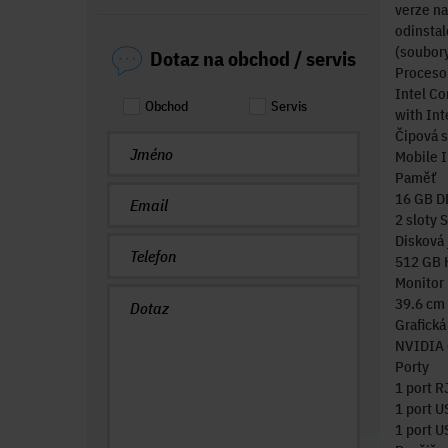
verze na
odinstal
(soubory
Dotaz na obchod / servis
Proceso
Intel Co
Obchod
Servis
with Int
Čipová 
Mobile 
Paměť
16 GB D
2 sloty
Disková 
512 GB 
Monitor
39.6 cm 
Grafická
NVIDIA 
Porty
1 port R
1 port U
1 port U