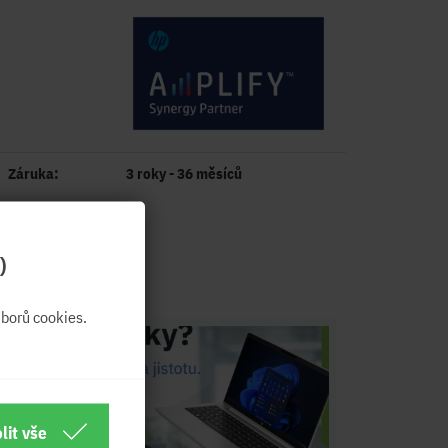
Záruka:
3 roky - 36 měsíců
Články:
)
borů cookies.
lit vše