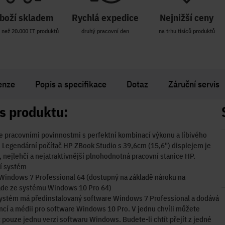
boží skladem
Rychlá expedice
Nejnižší ceny
 než 20.000 IT produktů
druhý pracovní den
na trhu tisíců produktů
enze
Popis a specifikace
Dotaz
Záruční servis
s produktu:
e pracovními povinnostmi s perfektní kombinací výkonu a líbivého
 Legendární počítač HP ZBook Studio s 39,6cm (15,6") displejem je
, nejlehčí a nejatraktivnější plnohodnotná pracovní stanice HP.
í systém
Windows 7 Professional 64 (dostupný na základě nároku na
de ze systému Windows 10 Pro 64)
systém má předinstalovaný software Windows 7 Professional a dodává
encí a médii pro software Windows 10 Pro. V jednu chvíli můžete
 pouze jednu verzi softwaru Windows. Budete-li chtít přejít z jedné