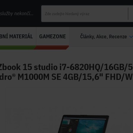
lužby nekončí...
BNÍ MATERIÁL
GAMEZONE
Články, Akce, Recenze
Zbook 15 studio i7-6820HQ/16GB/
dro® M1000M SE 4GB/15,6" FHD/W