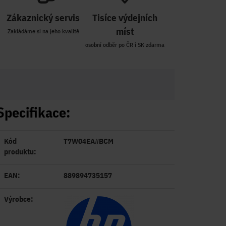
Zákaznický servis
Tisíce výdejních
míst
Zakládáme si na jeho kvalitě
osobní odběr po ČR i SK zdarma
Specifikace:
Kód
T7W04EA#BCM
produktu:
EAN:
889894735157
Výrobce: