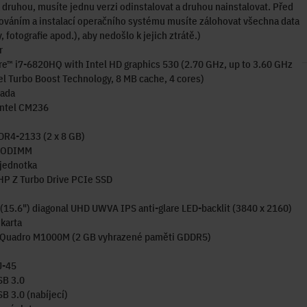
 druhou, musíte jednu verzi odinstalovat a druhou nainstalovat. Před
ováním a instalací operačního systému musíte zálohovat všechna data
, fotografie apod.), aby nedošlo k jejich ztrátě.)
r
re™ i7-6820HQ with Intel HD graphics 530 (2.70 GHz, up to 3.60 GHz
el Turbo Boost Technology, 8 MB cache, 4 cores)
sada
Intel CM236
DR4-2133 (2 x 8 GB)
 SODIMM
jednotka
HP Z Turbo Drive PCIe SSD
(15.6") diagonal UHD UWVA IPS anti-glare LED-backlit (3840 x 2160)
 karta
Quadro M1000M (2 GB vyhrazené paměti GDDR5)
J-45
SB 3.0
SB 3.0 (nabíjecí)