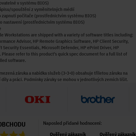
ovatelné v systému BIOS)
ápisu/spouštění z vyměnitelných médií
 zapnutí počítače (prostřednictvím systému BIOS)
o nastavení (prostřednictvím systému BIOS)
e
e Workstations are shipped with a variety of software titles including:
rmance Advisor, HP Remote Graphics Software, HP Client Security,
t Security Essentials, Microsoft Defender, HP ePrint Driver, HP
. Please refer to this product's quick spec document for a full list of
lled software.
omezená záruka a nabídka služeb (3-3-0) obsahuje tříletou záruku na
 díly a práci. Podmínky záruky se mohou v jednotlivých zemích lišit.
OBCHODU
Naposled přidané hodnocení:
Ověřený zákazník
Ověřený zákazník
Ověřený zákazník