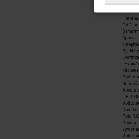
Rozměry 
375 x 2
Hmotno
Od 2 kg
(Hmotnos
Správa 
Integrov
Rychlé p
Certifik
vestavě
Zásuvka
Podpora 
Snímač o
Absolut
HP BIOSp
Voliteln
DriveLoc
Pole RAI
Povolení
systému
Voliteln