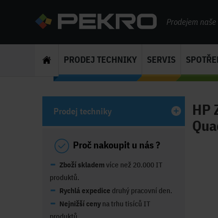
Prodejem naše s
PRODEJ TECHNIKY
SERVIS
SPOTŘE
HP 
Prodej techniky
Qua
Proč nakoupit u nás ?
Zboží skladem
více než 20.000 IT
produktů.
Rychlá expedice
druhý pracovní den.
Nejnižší ceny
na trhu tisíců IT
produktů.