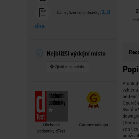
Z
1,8
Čas vyřízení objednávky:
více
dne
Rec
Nejbližší výdejní místo
Popi
Zjistit moji polohu
Proplujt
vzhledu.
nejtenčí
Operačn
Systém 
downgra
(Tento 
Obchodní
Garance nákupu
se s lic
podmínky dTest
používat