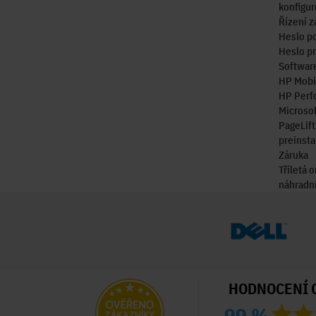
konfigur
Řízení z
Heslo po
Heslo pr
Softwar
HP Mobil
HP Perfo
Microsof
PageLift
preinsta
Záruka
Tříletá 
náhradní
HODNOCENÍ 
99 %
ný zákazník
Ověřený zákazník
Ověřený zákazník