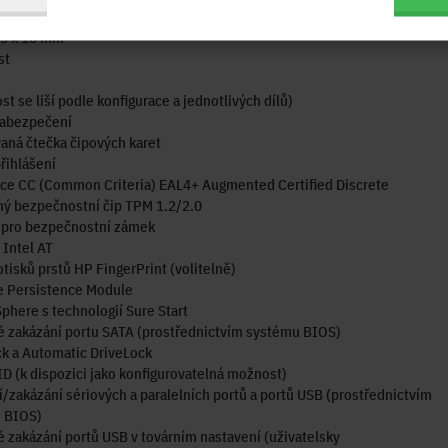
(Š x H x V)
55 x 18 mm
st
t se liší podle konfigurace a jednotlivých dílů)
zabezpečení
aná čtečka čipových karet
řihlášení
ace CC (Common Criteria) EAL4+ Augmented Certified Discrete
ný bezpečnostní čip TPM 1.2/2.0
 pro bezpečnostní zámek
Intel AT
tisků prstů HP FingerPrint (volitelně)
e Persistence Module
here s technologií Sure Start
é zakázání portu SATA (prostřednictvím systému BIOS)
k a Automatic DriveLock
D (k dispozici jako konfigurovatelná možnost)
/zakázání sériových a paralelních portů a portů USB (prostřednictvím
 BIOS)
é zakázání portů USB v továrním nastavení (uživatelsky