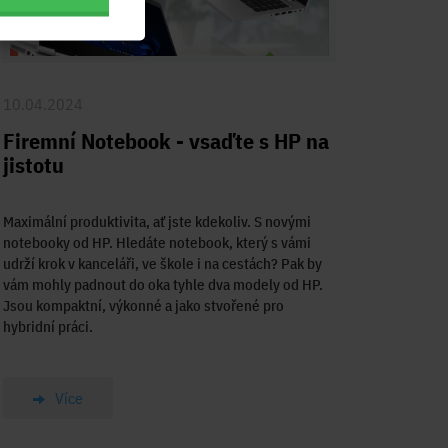
10.04.2024
Firemní Notebook - vsaďte s HP na
jistotu
Maximální produktivita, ať jste kdekoliv. S novými
notebooky od HP. Hledáte notebook, který s vámi
udrží krok v kanceláři, ve škole i na cestách? Pak by
vám mohly padnout do oka tyhle dva modely od HP.
Jsou kompaktní, výkonné a jako stvořené pro
hybridní práci.
Více