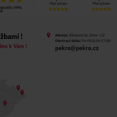
Před týdnem
Před týdnem
Před týdnem
odnotilo 3995
ků
užbami !
Adresa:
Křenová 56, Brno - CZ
Otevírací doba:
Po-Pá 8:30-17:00
den k Vám !
pekro@pekro.cz