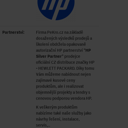
Partnerství:
Firma PeKro.cz na základě
dosažených výsledků prodejů a
školení obdržela opakovaně
autorizační HP partnerství "
HP
Silver Partner
" prodejce
oficiální CZ distribuce značky HP
- HEWLETT PACKARD. Díky tomu
Vám můžeme nabídnout nejen
zajímavé kusové ceny
produktům, ale i realizovat
objemnější projekty a tendry s
cenovou podporou vendora HP.
K veškerým produktům
nabízíme také naše služby jako
návrhy řešení, instalace,
servis,..