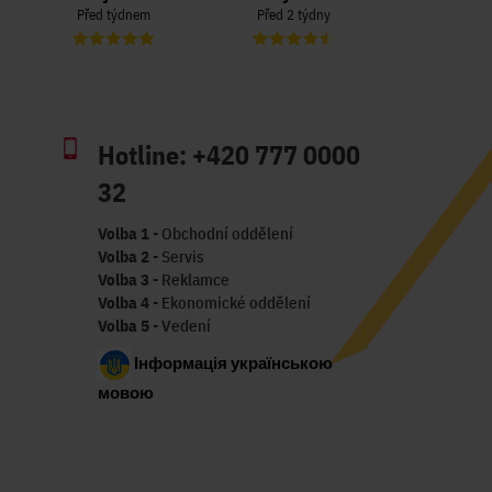
Před týdnem
Před 2 týdny
Před 3 t
Hotline:
+420 777 0000
32
Volba 1
- Obchodní oddělení
Volba 2
- Servis
Volba 3
- Reklamce
Volba 4
- Ekonomické oddělení
Volba 5
- Vedení
Інформація українською
мовою