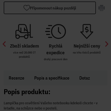
Připomenout nákup později
Zboží skladem
Rychlá
Nejnižší ceny
Z
míst
expedice
více než 20.000 IT
na trhu tisíců produktů
produktů
R i SK
druhý pracovní den
Zakl
Recenze
Popis a specifikace
Dotaz
Popis produktu:
Lampička pro osvětlení Vašeho notebooku kdekoli chcete - v
letadle, na schůzce nebo v posteli.