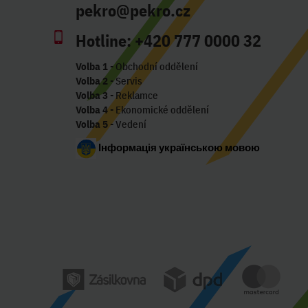
pekro@pekro.cz
Hotline:
+420 777 0000 32
Volba 1
- Obchodní oddělení
Volba 2
- Servis
Volba 3
- Reklamce
Volba 4
- Ekonomické oddělení
Volba 5
- Vedení
Інформація українською мовою