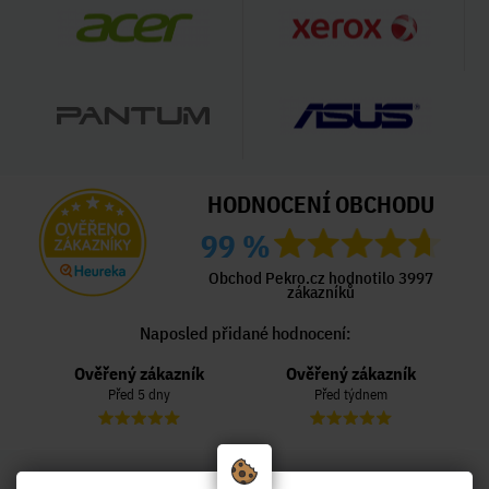
HODNOCENÍ OBCHODU
99 %
Obchod Pekro.cz hodnotilo 3997
zákazníků
Naposled přidané hodnocení:
Ověřený zákazník
Ověřený zákazník
Před 5 dny
Před týdnem