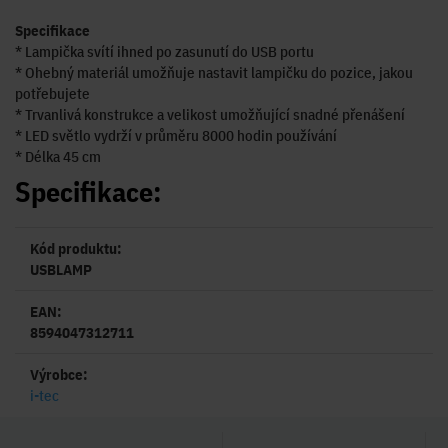
Specifikace
* Lampička svítí ihned po zasunutí do USB portu
* Ohebný materiál umožňuje nastavit lampičku do pozice, jakou
potřebujete
* Trvanlivá konstrukce a velikost umožňující snadné přenášení
* LED světlo vydrží v průměru 8000 hodin používání
* Délka 45 cm
Specifikace:
Kód produktu:
USBLAMP
EAN:
8594047312711
Výrobce:
i-tec