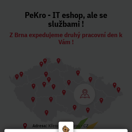
PeKro - IT eshop, ale se
službami !
Z Brna expedujeme druhý pracovní den k
Vám !
Adresa:
Křenová 56, Brno - CZ
Otevírací doba:
Po-Pá 8:30-17:00