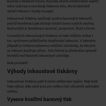
krystaly v blízkosti trysek. Krystaly vlivem elektrického napětí
mění svůj tvar a vyvolávají tlakovou vlnu, která následně
vytlačí inkoust z trysky na papír.
Inkoustové tiskárny využívají systém barevných inkoustů,
jejichž kombinací pak míchají ostatní barvy a jejich odstíny.
Nejčastější je kombinace azurové, purpurové, žluté a černé.
U novějších inkoustových tiskáren se také můžete setkat s
tzv. systémem průběžného doplňování inkoustu. V takovém
případě je tiskárna vybavena vnějšími zásobníky, do kterých
se inkoust doplňuje přímo. Toto řešení je především výrazně
levnější než klasické inkoustové cartridge.
blok produktů
Výhody inkoustové tiskárny
Inkoustové tiskárny patří k velmi oblíbeným typům. Mají totiž
řadu výhod, díky nimž jsou pro velkou část uživatelů optimální
volbou.
Vysoce kvalitní barevný tisk