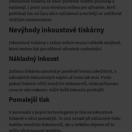
Inkoustové tiskárny se navíc poměrně snadno používají a
nastavují. I proto jsou vhodnou volbou pro uživatele, kteří
potřebují čas od času něco vytisknout a nechtějí se zatěžovat
složitým nastavováním.
Nevýhody inkoustové tiskárny
Inkoustové tiskárny s sebou ovšem nesou i několik nevýhod,
které mohou být pro některé uživatele rozhodující.
Nákladný inkoust
Zatímco tiskárna samotná je poměrně levnou záležitostí, u
náhradních inkoustových náplní už tomu tak není. Proto
pokud tisknete větší množství dokumentů, nízká pořizovací
cena se vám nakonec může kvůli inkoustu prodražit.
Pomalejší tisk
V porovnání s jinými technologiemi je tisk na inkoustové
tiskárně o něco pomalejší. To sice nevadí při občasném tisku
malého množství dokumentů, ale u velkého objemu už to
může představovat problém.