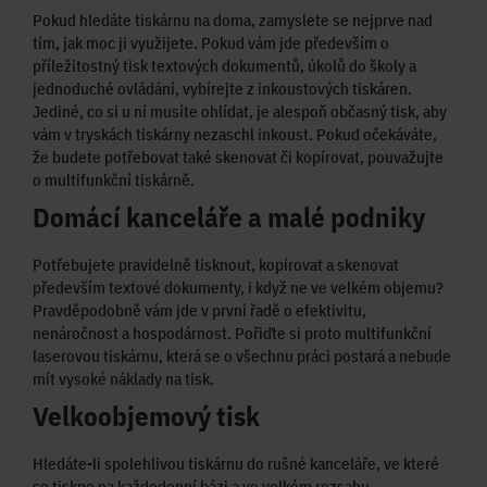
Pokud hledáte tiskárnu na doma, zamyslete se nejprve nad
tím, jak moc ji využijete. Pokud vám jde především o
příležitostný tisk textových dokumentů, úkolů do školy a
jednoduché ovládání, vybírejte z inkoustových tiskáren.
Jediné, co si u ní musíte ohlídat, je alespoň občasný tisk, aby
vám v tryskách tiskárny nezaschl inkoust. Pokud očekáváte,
že budete potřebovat také skenovat či kopírovat, pouvažujte
o multifunkční tiskárně.
Domácí kanceláře a malé podniky
Potřebujete pravidelně tisknout, kopírovat a skenovat
především textové dokumenty, i když ne ve velkém objemu?
Pravděpodobně vám jde v první řadě o efektivitu,
nenáročnost a hospodárnost. Pořiďte si proto multifunkční
laserovou tiskárnu, která se o všechnu práci postará a nebude
mít vysoké náklady na tisk.
Velkoobjemový tisk
Hledáte-li spolehlivou tiskárnu do rušné kanceláře, ve které
se tiskne na každodenní bázi a ve velkém rozsahu,