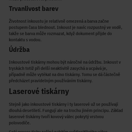
Trvanlivost barev
Životnost inkoustu je relativně omezená a barva začne
postupem času blednout. Inkoust je navíc rozpustný ve vodě,
takže se barva může rozmazat, když dokument přijde do
kontaktu s vodou.
Údržba
Inkoustové tiskárny mohou být náročné na údržbu. Inkoust v
tryskách totiž při delší neaktivitě zasychá a ucpává je,
případně může vytékat na dno tiskárny. Tomu se dá částečně
předcházet pravidelným používáním tiskárny.
Laserové tiskárny
Stejně jako inkoustové tiskárny i ty laserové už se používají
dlouhá desetiletí. Fungují ale na trochu jiném principu. Základ
laserové tiskárny tvoří kovový válec pokrytý vrstvou
polovodiče.
Celý proces tisku začíná nabitím světlocitlivého válce