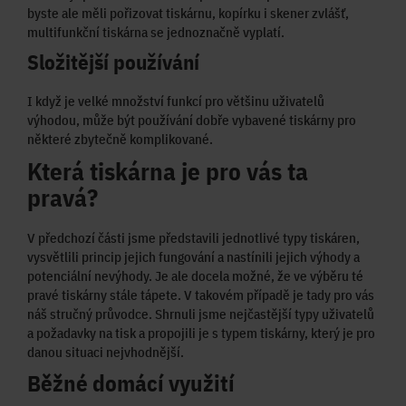
byste ale měli pořizovat tiskárnu, kopírku i skener zvlášť,
multifunkční tiskárna se jednoznačně vyplatí.
Složitější používání
I když je velké množství funkcí pro většinu uživatelů
výhodou, může být používání dobře vybavené tiskárny pro
některé zbytečně komplikované.
Která tiskárna je pro vás ta
pravá?
V předchozí části jsme představili jednotlivé typy tiskáren,
vysvětlili princip jejich fungování a nastínili jejich výhody a
potenciální nevýhody. Je ale docela možné, že ve výběru té
pravé tiskárny stále tápete. V takovém případě je tady pro vás
náš stručný průvodce. Shrnuli jsme nejčastější typy uživatelů
a požadavky na tisk a propojili je s typem tiskárny, který je pro
danou situaci nejvhodnější.
Běžné domácí využití