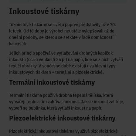
Inkoustové tiskárny
Inkoustové tiskárny se světu poprvé představily už v 70.
letech. Od té doby je výrobci neustále vylepšovali až do
dnešní podoby, se kterou se setkáte v řadě domácností i
kanceláří.
Jejich princip spočívá ve vytlačování drobných kapiček
inkoustu (cca o velikosti 35 pl) na papír, kde se z nich vytváří
text či obrázky. V současné době existují dva hlavní typy
inkoustových tiskáren – termální a pizoelektrické.
Termální inkoustové tiskárny
Termální tiskárna používá drobná tepelná tělíska, která
vytvářejí teplo a tím zahřívají inkoust. Jak se inkoust zahřeje,
vytvoří se bublinka, která vytlačí inkoust na papír.
Piezoelektrické inkoustové tiskárny
Pizoelektrická inkoustová tiskárna využívá pizoelektrické