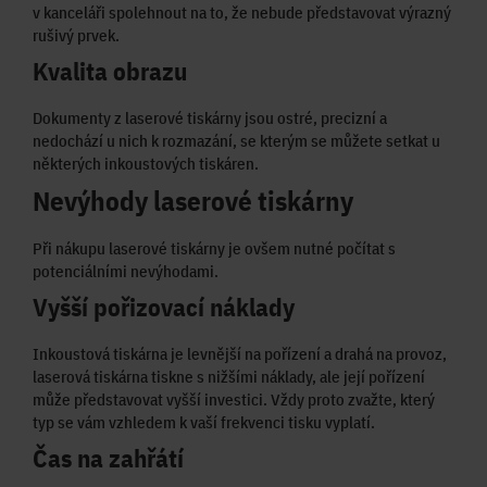
v kanceláři spolehnout na to, že nebude představovat výrazný
rušivý prvek.
Kvalita obrazu
Dokumenty z laserové tiskárny jsou ostré, precizní a
nedochází u nich k rozmazání, se kterým se můžete setkat u
některých inkoustových tiskáren.
Nevýhody laserové tiskárny
Při nákupu laserové tiskárny je ovšem nutné počítat s
potenciálními nevýhodami.
Vyšší pořizovací náklady
Inkoustová tiskárna je levnější na pořízení a drahá na provoz,
laserová tiskárna tiskne s nižšími náklady, ale její pořízení
může představovat vyšší investici. Vždy proto zvažte, který
typ se vám vzhledem k vaší frekvenci tisku vyplatí.
Čas na zahřátí