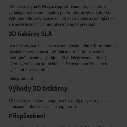
3D tiskárny typu FDM využívají vyhřívanou trysku, která
vytlačuje roztavenou náplň a postupně z ní vytváří objekt.
Výhodou tohoto typu je nižší pořizovací cena a rychlejší tisk,
ale můžete si u ní všimnout i něco horší přesnosti.
3D tiskárny SLA
SLA tiskárny využívají laser k vytvrzování tekuté fotoreaktivní
pryskyřice vrstvu po vrstvě. Jak materiál tuhne, vzniká
postupně požadovaný objekt. SLA tisk je vysoce přesný a
výrobky z něj jsou velmi hladké. Je ovšem potřeba počítat s
vyšší pořizovací cenou.
blok produktů
Výhody 3D tiskárny
3D tiskárny mají řadu nesporných výhod, díky kterým si v
současné době získávají na popularitě.
Přizpůsobení