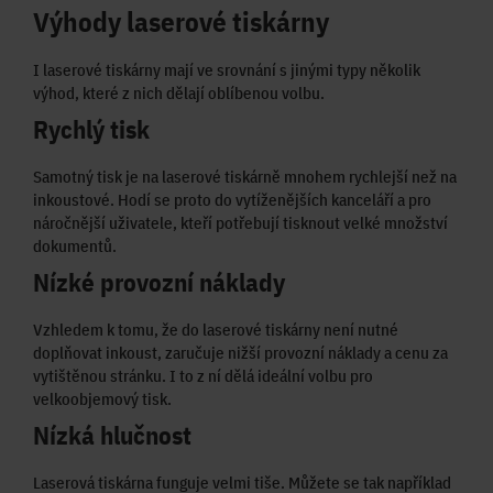
Výhody laserové tiskárny
I laserové tiskárny mají ve srovnání s jinými typy několik
výhod, které z nich dělají oblíbenou volbu.
Rychlý tisk
Samotný tisk je na laserové tiskárně mnohem rychlejší než na
inkoustové. Hodí se proto do vytíženějších kanceláří a pro
náročnější uživatele, kteří potřebují tisknout velké množství
dokumentů.
Nízké provozní náklady
Vzhledem k tomu, že do laserové tiskárny není nutné
doplňovat inkoust, zaručuje nižší provozní náklady a cenu za
vytištěnou stránku. I to z ní dělá ideální volbu pro
velkoobjemový tisk.
Nízká hlučnost
Laserová tiskárna funguje velmi tiše. Můžete se tak například