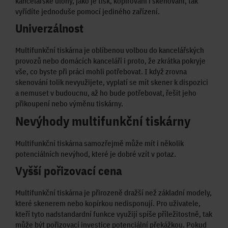
kancelářské úlohy, jako je tisk, kopírování i skenování, tak
vyřídíte jednoduše pomocí jediného zařízení.
Univerzálnost
Multifunkční tiskárna je oblíbenou volbou do kancelářských
provozů nebo domácích kanceláří i proto, že zkrátka pokryje
vše, co byste při práci mohli potřebovat. I když zrovna
skenování tolik nevyužijete, vyplatí se mít skener k dispozici
a nemuset v budoucnu, až ho bude potřebovat, řešit jeho
přikoupení nebo výměnu tiskárny.
Nevýhody multifunkční tiskárny
Multifunkční tiskárna samozřejmě může mít i několik
potenciálních nevýhod, které je dobré vzít v potaz.
Vyšší pořizovací cena
Multifunkční tiskárna je přirozeně dražší než základní modely,
které skenerem nebo kopírkou nedisponují. Pro uživatele,
kteří tyto nadstandardní funkce využijí spíše příležitostně, tak
může být pořizovací investice potenciální překážkou. Pokud