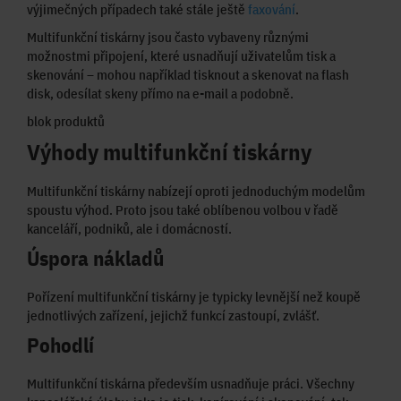
výjimečných případech také stále ještě
faxování
.
Multifunkční tiskárny jsou často vybaveny různými
možnostmi připojení, které usnadňují uživatelům tisk a
skenování – mohou například tisknout a skenovat na flash
disk, odesílat skeny přímo na e-mail a podobně.
blok produktů
Výhody multifunkční tiskárny
Multifunkční tiskárny nabízejí oproti jednoduchým modelům
spoustu výhod. Proto jsou také oblíbenou volbou v řadě
kanceláří, podniků, ale i domácností.
Úspora nákladů
Pořízení multifunkční tiskárny je typicky levnější než koupě
jednotlivých zařízení, jejichž funkcí zastoupí, zvlášť.
Pohodlí
Multifunkční tiskárna především usnadňuje práci. Všechny