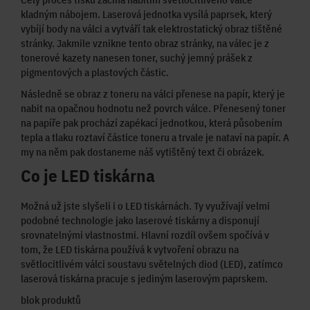
kladným nábojem. Laserová jednotka vysílá paprsek, který
vybíjí body na válci a vytváří tak elektrostatický obraz tištěné
stránky. Jakmile vznikne tento obraz stránky, na válec je z
tonerové kazety nanesen toner, suchý jemný prášek z
pigmentových a plastových částic.
Následně se obraz z toneru na válci přenese na papír, který je
nabit na opačnou hodnotu než povrch válce. Přenesený toner
na papíře pak prochází zapékací jednotkou, která působením
tepla a tlaku roztaví částice toneru a trvale je nataví na papír. A
my na něm pak dostaneme náš vytištěný text či obrázek.
Co je LED tiskárna
Možná už jste slyšeli i o LED tiskárnách. Ty využívají velmi
podobné technologie jako laserové tiskárny a disponují
srovnatelnými vlastnostmi. Hlavní rozdíl ovšem spočívá v
tom, že LED tiskárna používá k vytvoření obrazu na
světlocitlivém válci soustavu světelných diod (LED), zatímco
laserová tiskárna pracuje s jediným laserovým paprskem.
blok produktů