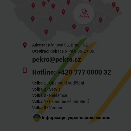
Adresa:
Křenová 56, Brno - CZ
Otevírací doba:
Po-Pá 8:30-17:00
pekro@pekro.cz
Hotline:
+420 777 0000 32
Volba 1
- Obchodní oddělení
Volba 2
- Servis
Volba 3
- Reklamce
Volba 4
- Ekonomické oddělení
Volba 5
- Vedení
Інформація українською мовою