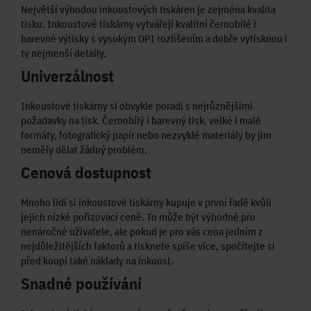
Největší výhodou inkoustových tiskáren je zejména kvalita
tisku. Inkoustové tiskárny vytvářejí kvalitní černobílé i
barevné výtisky s vysokým DPI rozlišením a dobře vytisknou i
ty nejmenší detaily.
Univerzálnost
Inkoustové tiskárny si obvykle poradí s nejrůznějšími
požadavky na tisk. Černobílý i barevný tisk, velké i malé
formáty, fotografický papír nebo nezvyklé materiály by jim
neměly dělat žádný problém.
Cenová dostupnost
Mnoho lidí si inkoustové tiskárny kupuje v první řadě kvůli
jejich nízké pořizovací ceně. To může být výhodné pro
nenáročné uživatele, ale pokud je pro vás cena jedním z
nejdůležitějších faktorů a tisknete spíše více, spočítejte si
před koupí také náklady na inkoust.
Snadné používání