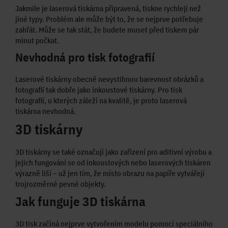
Jakmile je laserová tiskárna připravená, tiskne rychleji než
jiné typy. Problém ale může být to, že se nejprve potřebuje
zahřát. Může se tak stát, že budete muset před tiskem pár
minut počkat.
Nevhodná pro tisk fotografií
Laserové tiskárny obecně nevystihnou barevnost obrázků a
fotografií tak dobře jako inkoustové tiskárny. Pro tisk
fotografií, u kterých záleží na kvalitě, je proto laserová
tiskárna nevhodná.
3D tiskárny
3D tiskárny se také označují jako zařízení pro aditivní výrobu a
jejich fungování se od inkoustových nebo laserových tiskáren
výrazně liší – už jen tím, že místo obrazu na papíře vytvářejí
trojrozměrné pevné objekty.
Jak funguje 3D tiskárna
3D tisk začíná nejprve vytvořením modelu pomocí speciálního