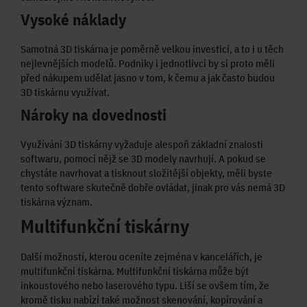
Vysoké náklady
Samotná 3D tiskárna je poměrně velkou investicí, a to i u těch
nejlevnějších modelů. Podniky i jednotlivci by si proto měli
před nákupem udělat jasno v tom, k čemu a jak často budou
3D tiskárnu využívat.
Nároky na dovednosti
Využívání 3D tiskárny vyžaduje alespoň základní znalosti
softwaru, pomocí nějž se 3D modely navrhují. A pokud se
chystáte navrhovat a tisknout složitější objekty, měli byste
tento software skutečně dobře ovládat, jinak pro vás nemá 3D
tiskárna význam.
Multifunkční tiskárny
Další možností, kterou oceníte zejména v kancelářích, je
multifunkční tiskárna. Multifunkční tiskárna může být
inkoustového nebo laserového typu. Liší se ovšem tím, že
kromě tisku nabízí také možnost skenování, kopírování a