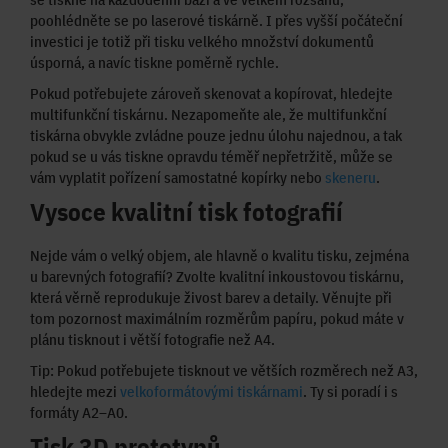
poohlédněte se po laserové tiskárně. I přes vyšší počáteční
investici je totiž při tisku velkého množství dokumentů
úsporná, a navíc tiskne poměrně rychle.
Pokud potřebujete zároveň skenovat a kopírovat, hledejte
multifunkční tiskárnu. Nezapomeňte ale, že multifunkční
tiskárna obvykle zvládne pouze jednu úlohu najednou, a tak
pokud se u vás tiskne opravdu téměř nepřetržitě, může se
vám vyplatit pořízení samostatné kopírky nebo
skeneru
.
Vysoce kvalitní tisk fotografií
Nejde vám o velký objem, ale hlavně o kvalitu tisku, zejména
u barevných fotografií? Zvolte kvalitní inkoustovou tiskárnu,
která věrně reprodukuje živost barev a detaily. Věnujte při
tom pozornost maximálním rozměrům papíru, pokud máte v
plánu tisknout i větší fotografie než A4.
Tip: Pokud potřebujete tisknout ve větších rozměrech než A3,
hledejte mezi
velkoformátovými tiskárnami
. Ty si poradí i s
formáty A2–A0.
Tisk 3D prototypů