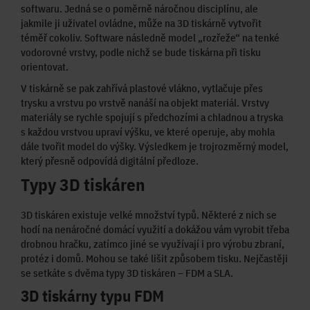
softwaru. Jedná se o poměrně náročnou disciplínu, ale
jakmile ji uživatel ovládne, může na 3D tiskárně vytvořit
téměř cokoliv. Software následně model „rozřeže“ na tenké
vodorovné vrstvy, podle nichž se bude tiskárna při tisku
orientovat.
V tiskárně se pak zahřívá plastové vlákno, vytlačuje přes
trysku a vrstvu po vrstvě nanáší na objekt materiál. Vrstvy
materiály se rychle spojují s předchozími a chladnou a tryska
s každou vrstvou upraví výšku, ve které operuje, aby mohla
dále tvořit model do výšky. Výsledkem je trojrozměrný model,
který přesně odpovídá digitální předloze.
Typy 3D tiskáren
3D tiskáren existuje velké množství typů. Některé z nich se
hodí na nenáročné domácí využití a dokážou vám vyrobit třeba
drobnou hračku, zatímco jiné se využívají i pro výrobu zbraní,
protéz i domů. Mohou se také lišit způsobem tisku. Nejčastěji
se setkáte s dvěma typy 3D tiskáren – FDM a SLA.
3D tiskárny typu FDM