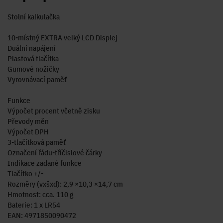
Stolní kalkulačka
10-místný EXTRA velký LCD Displej
Duální napájení
Plastová tlačítka
Gumové nožičky
Vyrovnávací paměť
Funkce
Výpočet procent včetně zisku
Převody měn
Výpočet DPH
3-tlačítková paměť
Označení řádu-tříčislové čárky
Indikace zadané funkce
Tlačítko +/-
Rozměry (vxšxd): 2,9 ×10,3 ×14,7 cm
Hmotnost: cca. 110 g
Baterie: 1 x LR54
EAN: 4971850090472