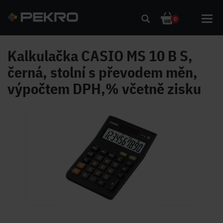
Toggl
0
navig
Kalkulačka CASIO MS 10 B S,
černá, stolní s převodem měn,
výpočtem DPH,% včetně zisku