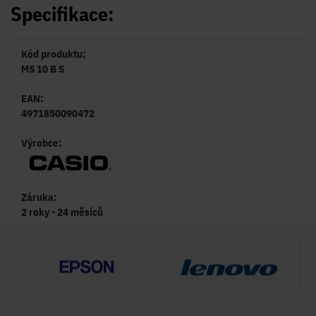
Specifikace:
Kód produktu:
MS 10 B S
EAN:
4971850090472
Výrobce:
Záruka:
2 roky - 24 měsíců