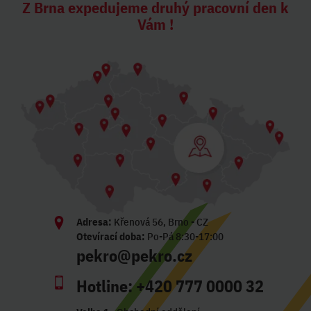
Z Brna expedujeme druhý pracovní den k
Vám !
Adresa:
Křenová 56, Brno - CZ
Otevírací doba:
Po-Pá 8:30-17:00
pekro@pekro.cz
Hotline:
+420 777 0000 32