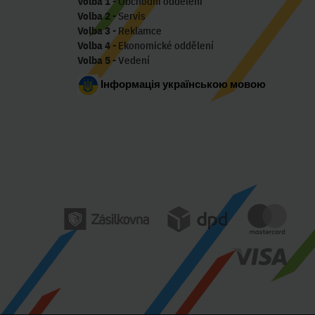
Volba 1
- Obchodní oddělení
Volba 2
- Servis
Volba 3
- Reklamce
Volba 4
- Ekonomické oddělení
Volba 5
- Vedení
Інформація українською мовою