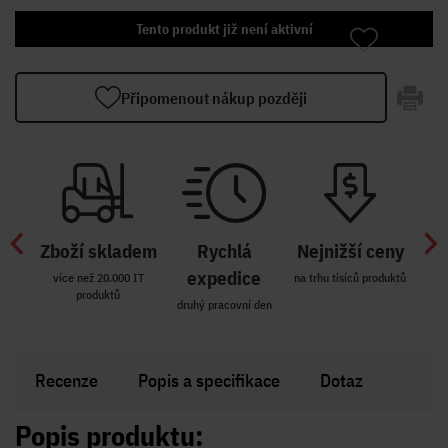
Tento produkt již není aktivní
Připomenout nákup později
Zboží skladem
Rychlá
Nejnižší ceny
Z
míst
expedice
více než 20.000 IT
na trhu tisíců produktů
produktů
R i SK
druhý pracovní den
Zakl
Recenze
Popis a specifikace
Dotaz
Popis produktu: