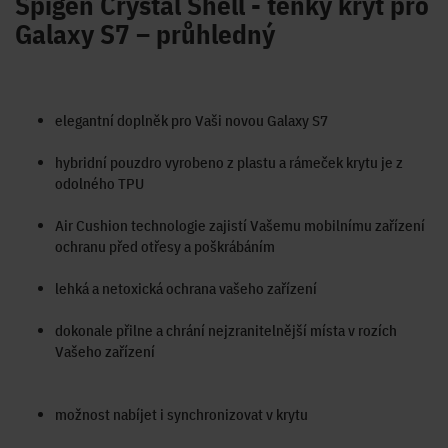
Spigen Crystal Shell - tenký kryt pro
Galaxy S7 – průhledný
elegantní doplněk pro Vaši novou Galaxy S7
hybridní pouzdro vyrobeno z plastu a rámeček krytu je z
odolného TPU
Air Cushion technologie zajistí Vašemu mobilnímu zařízení
ochranu před otřesy a poškrábáním
lehká a netoxická ochrana vašeho zařízení
dokonale přilne a chrání nejzranitelnější místa v rozích
Vašeho zařízení
možnost nabíjet i synchronizovat v krytu