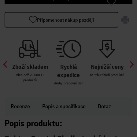
Připomenout nákup později
Zboží skladem
Rychlá
Nejnižší ceny
Z
míst
expedice
více než 20.000 IT
na trhu tisíců produktů
produktů
R i SK
druhý pracovní den
Zakl
Recenze
Popis a specifikace
Dotaz
Popis produktu: