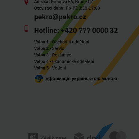
Adresa:
Křenová 56, Brno - CZ
Otevírací doba:
Po-Pá 8:30-17:00
pekro@pekro.cz
Hotline:
+420 777 0000 32
Volba 1
- Obchodní oddělení
Volba 2
- Servis
Volba 3
- Reklamce
Volba 4
- Ekonomické oddělení
Volba 5
- Vedení
Інформація українською мовою