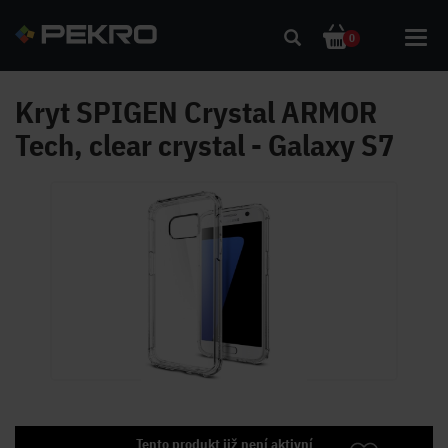
Toggl
0
navig
Kryt SPIGEN Crystal ARMOR
Tech, clear crystal - Galaxy S7
Tento produkt již není aktivní