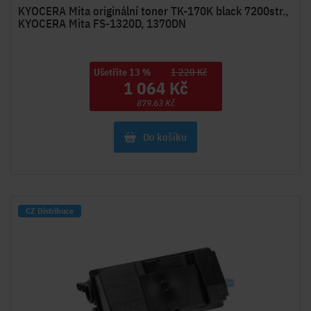
KYOCERA Mita originální toner TK-170K black 7200str.,
KYOCERA Mita FS-1320D, 1370DN
Ušetříte 13 %
1 220 Kč
1 064 Kč
879.63 Kč
Do košíku
CZ Distribuce