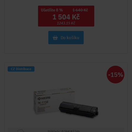
Ušetříte 8 %
1 640 Kč
1 504 Kč
1243.15 Kč
Do košíku
CZ Distribuce
-15%
Náklady:
0.564 Kč/str