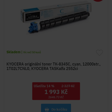
Skladem
|
Víc než 50 kusů
KYOCERA originální toner TK-8345C, cyan, 12000str.,
1T02L7CNL0, KYOCERA TASKalfa 2552ci
Ušetříte 14 %
2 327 Kč
1 993 Kč
1646.73 Kč
Do košíku