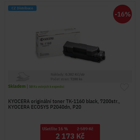
CZ Distribuce
-16%
Náklady:
0.302 Kč/str
Počet stran:
7200 ks
Skladem
|
50
Ks volných k expedici
KYOCERA originální toner TK-1160 black, 7200str.,
KYOCERA ECOSYS P2040dn, P20
Ušetříte 16 %
2 589 Kč
2 173 Kč