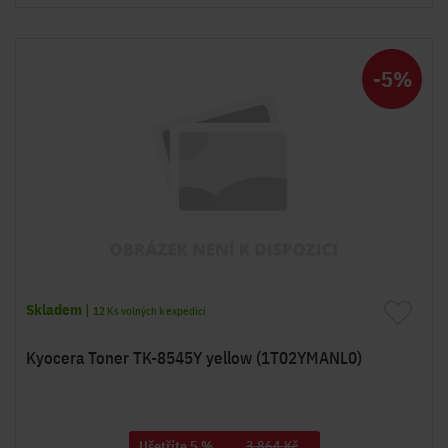
-5%
Skladem
|
12
Ks volných k expedici
Kyocera Toner TK-8545Y yellow (1T02YMANL0)
Ušetříte 5 %
3 864 Kč