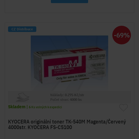
CZ Distribuce
-69%
Náklady:
0.275 Kč/str
Počet stran:
4000 ks
Skladem
|
6
Ks volných k expedici
KYOCERA originální toner TK-540M Magenta/Červený
4000str. KYOCERA FS-C5100