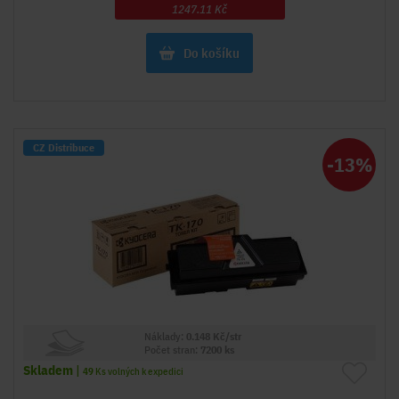
1247.11 Kč
Do košíku
CZ Distribuce
-13%
Náklady:
0.148 Kč/str
Počet stran:
7200 ks
Skladem
|
49
Ks volných k expedici