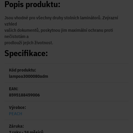
Popis produktu:
Jsou vhodné pro všechny druhy stolních laminátorů. Zvýrazní
vzhled
vašich dokumentů, poskytnou jim maximální ochranu proti
nečistotám a
prodlouží jejich životnost.
Specifikace:
Kód produktu:
lampoa3000080adm
EAN:
8595188459006
Výrobce:
PEACH
Záruka:
2 roky - 24 měsíců