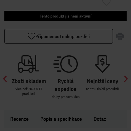
Tento produkt již není aktivní
Připomenout nákup později
Zboží skladem
Rychlá
Nejnižší ceny
Z
míst
expedice
více než 20.000 IT
na trhu tisíců produktů
produktů
R i SK
druhý pracovní den
Zakl
Recenze
Popis a specifikace
Dotaz