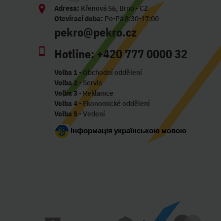
Adresa:
Křenová 56, Brno - CZ
Otevírací doba:
Po-Pá 8:30-17:00
pekro@pekro.cz
Hotline:
+420 777 0000 32
Volba 1
- Obchodní oddělení
Volba 2
- Servis
Volba 3
- Reklamce
Volba 4
- Ekonomické oddělení
Volba 5
- Vedení
Інформація українською мовою