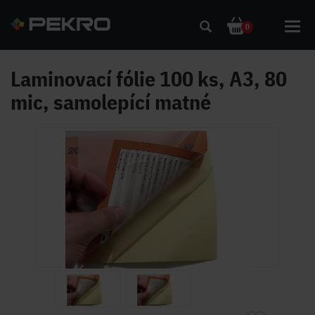
Toggl
0
navig
Laminovací fólie 100 ks, A3, 80
mic, samolepící matné