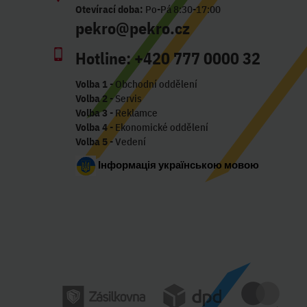
Otevírací doba:
Po-Pá 8:30-17:00
pekro@pekro.cz
Hotline:
+420 777 0000 32
Volba 1
- Obchodní oddělení
Volba 2
- Servis
Volba 3
- Reklamce
Volba 4
- Ekonomické oddělení
Volba 5
- Vedení
Інформація українською мовою