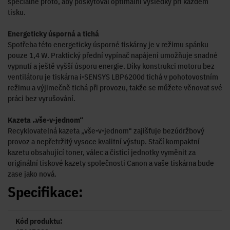
speciálně proto, aby poskytoval optimální výsledky při každém
tisku.
Energeticky úsporná a tichá
Spotřeba této energeticky úsporné tiskárny je v režimu spánku
pouze 1,4 W. Praktický přední vypínač napájení umožňuje snadné
vypnutí a ještě vyšší úsporu energie. Díky konstrukci motoru bez
ventilátoru je tiskárna i-SENSYS LBP6200d tichá v pohotovostním
režimu a výjimečně tichá při provozu, takže se můžete věnovat své
práci bez vyrušování.
Kazeta „vše-v-jednom“
Recyklovatelná kazeta „vše-v-jednom“ zajišťuje bezúdržbový
provoz a nepřetržitý vysoce kvalitní výstup. Stačí kompaktní
kazetu obsahující toner, válec a čisticí jednotky vyměnit za
originální tiskové kazety společnosti Canon a vaše tiskárna bude
zase jako nová.
Specifikace:
Kód produktu: