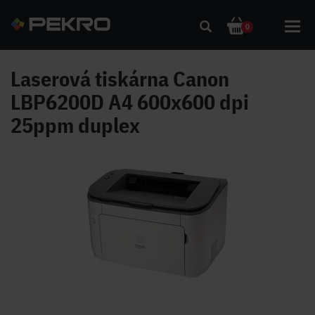
Toggl
0
navig
Laserová tiskárna Canon
LBP6200D A4 600x600 dpi
25ppm duplex