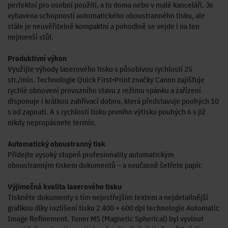
perfektní pro osobní použití, a to doma nebo v malé kanceláři. Je
vybavena schopností automatického oboustranného tisku, ale
stále je neuvěřitelně kompaktní a pohodlně se vejde i na ten
nejmenší stůl.
Produktivní výkon
Využijte výhody laserového tisku s působivou rychlostí 25
str./min. Technologie Quick First-Print značky Canon zajišťuje
rychlé obnovení provozního stavu z režimu spánku a zařízení
disponuje i krátkou zahřívací dobou, která představuje pouhých 10
s od zapnutí. A s rychlostí tisku prvního výtisku pouhých 6 s již
nikdy nepropásnete termín.
Automatický oboustranný tisk
Přidejte vysoký stupeň profesionality automatickým
oboustranným tiskem dokumentů – a současně šetřete papír.
Výjimečná kvalita laserového tisku
Tiskněte dokumenty s tím nejostřejším textem a nejdetailnější
grafikou díky rozlišení tisku 2 400 × 600 dpi technologie Automatic
Image Refinement. Toner MS (Magnetic Spherical) byl vyvinut