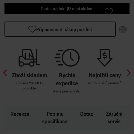
Tento produkt již není aktivní
Připomenout nákup později
Zboží skladem
Rychlá
Nejnižší ceny
Z
míst
expedice
více než 20.000 IT
na trhu tisíců produktů
produktů
R i SK
druhý pracovní den
Zakl
Recenze
Popis a
Dotaz
Záruční
specifikace
servis