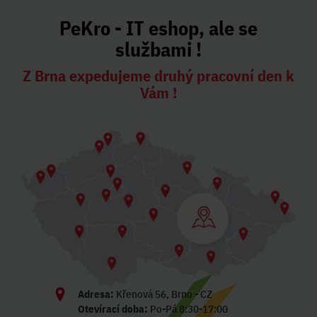
PeKro - IT eshop, ale se
službami !
Z Brna expedujeme druhý pracovní den k
Vám !
Adresa:
Křenová 56, Brno - CZ
Otevírací doba:
Po-Pá 8:30-17:00