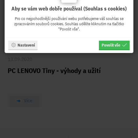
Aby se vám web dobře používal (Souhlas s cookies)
Pro co nejpohodlnější používání webu potřebujeme váš souhlas se
zpracováním souborů cookies. Souhlas udělíte kliknutím na tlačítko
"Povolit vše".
Nastavení
Povolit vše
13.09.2020
PC LENOVO Tiny - výhody a užití
Více