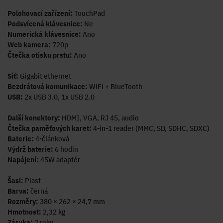
Polohovací zařízení:
TouchPad
Podsvícená klávesnice:
Ne
Numerická klávesnice:
Ano
Web kamera:
720p
Čtečka otisku prstu:
Ano
Síť:
Gigabit ethernet
Bezdrátová komunikace:
WiFi + BlueTooth
USB:
2x USB 3.0, 1x USB 2.0
Další konektory:
HDMI, VGA, RJ 45, audio
Čtečka paměťových karet:
4-in-1 reader (MMC, SD, SDHC, SDXC)
Baterie:
4-článková
Výdrž baterie:
6 hodin
Napájení:
45W adaptér
Šasi:
Plast
Barva:
černá
Rozměry:
380 × 262 × 24,7 mm
Hmotnost:
2,32 kg
Záruka:
2 roky