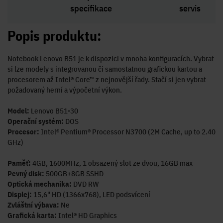
specifikace
servis
Popis produktu:
Notebook Lenovo B51 je k dispozici v mnoha konfiguracích. Vybrat
si lze modely s integrovanou či samostatnou grafickou kartou a
procesorem až Intel® Core™ z nejnovější řady. Stačí si jen vybrat
požadovaný herní a výpočetní výkon.
Model:
Lenovo B51-30
Operační systém:
DOS
Procesor:
Intel® Pentium® Processor N3700 (2M Cache, up to 2.40
GHz)
Paměť:
4GB, 1600MHz, 1 obsazený slot ze dvou, 16GB max
Pevný disk:
500GB+8GB SSHD
Optická mechanika:
DVD RW
Displej:
15,6" HD (1366x768), LED podsvícení
Zvláštní výbava:
Ne
Grafická karta:
Intel® HD Graphics