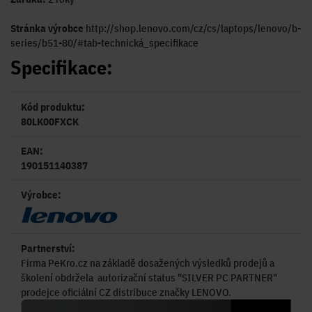
Stránka výrobce
http://shop.lenovo.com/cz/cs/laptops/lenovo/b-
series/b51-80/#tab-technická_specifikace
Specifikace:
Kód produktu:
80LK00FXCK
EAN:
190151140387
Výrobce:
Partnerství:
Firma PeKro.cz na základě dosažených výsledků prodejů a
školení obdržela autorizační status "SILVER PC PARTNER"
prodejce oficiální CZ distribuce značky LENOVO.