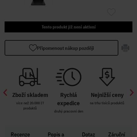
Tento produkt již není aktivní
Připomenout nákup později
Zboží skladem
Rychlá
Nejnižší ceny
Z
míst
expedice
více než 20.000 IT
na trhu tisíců produktů
produktů
R i SK
druhý pracovní den
Zakl
Recenze
Popis a
Dotaz
Záruční