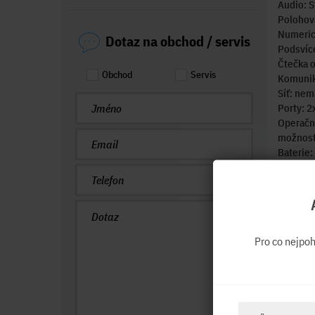
Audio: S
Polohova
Numeric
Dotaz na obchod / servis
Podsvíce
Čtečka o
Obchod
Servis
Komunik
Síť: nem
Porty: 2
Operační
možnost 
Baterie:
Výdrž ba
Napájení
Hmotnos
Rozměry
Záruka N
Pro co nejpo
Obrázek 
avizova