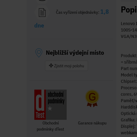
Popi
1,8
Čas vyřízení objednávky:
Lenovo 
dne
100S-1
VGA/N3
Nejbližší výdejní místo
Produkt
= sříbrná
Zjistit moji polohu
Part nu
Model t
Chipset:
Procesor
cores, 
Paměť/v
Harddis
Optická
Grafika:
Obchodní
Garance nákupu
Displej:
podmínky dTest
webkame