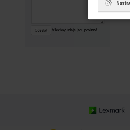
Nasta
Všechny údaje jsou povinné.
Odeslat