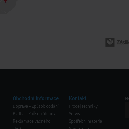
Obchodní informace
Kontakt
Na
Doprava - Způsob dodání
Prodej techniky
Platba - Způsob úhrady
Servis
Reklamace vadného
Spotřební materiál
zboží
Gamezone