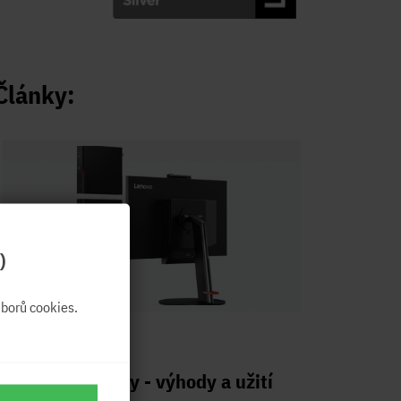
Články:
)
borů cookies.
13.09.2020
PC LENOVO Tiny - výhody a užití