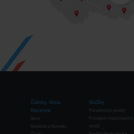
Články, Akce,
Služby
Recenze
Poradenství prodej
Pronájem kopírovacích
Akce
strojů
Recenze a Novinky
Prodloužená záruka
Články