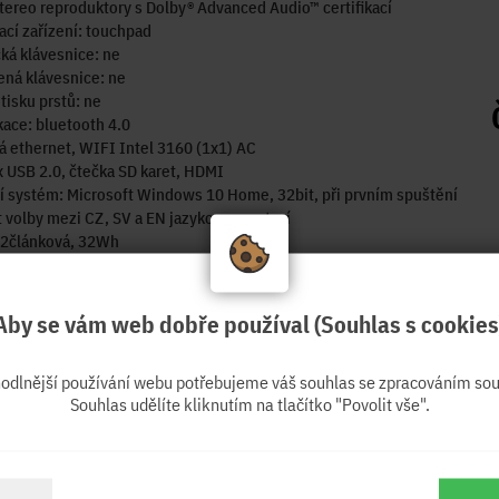
tereo reproduktory s Dolby® Advanced Audio™ certifikací
cí zařízení: touchpad
ká klávesnice: ne
ná klávesnice: ne
tisku prstů: ne
ace: bluetooth 4.0
á ethernet, WIFI Intel 3160 (1x1) AC
x USB 2.0, čtečka SD karet, HDMI
 systém: Microsoft Windows 10 Home, 32bit, při prvním spuštění
volby mezi CZ, SV a EN jazykovou mutací
 2článková, 32Wh
terie: až 8 hodin práce v prohlížeči
: 45W adaptér, 3-pin, černý
t/cestovní hmotnost 1,4kg
Aby se vám web dobře používal (Souhlas s cookies
: 337,4 x 234,9 x 18,6mm
T: 2 roky Customer Mail-In
hodlnější používání webu potřebujeme váš souhlas se zpracováním sou
Souhlas udělíte kliknutím na tlačítko "Povolit vše".
má pouze informativní charakter a nemusí nutně zobrazovat
ný model.