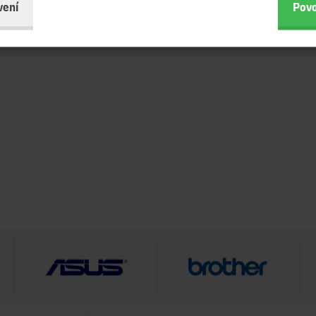
vení
Povo