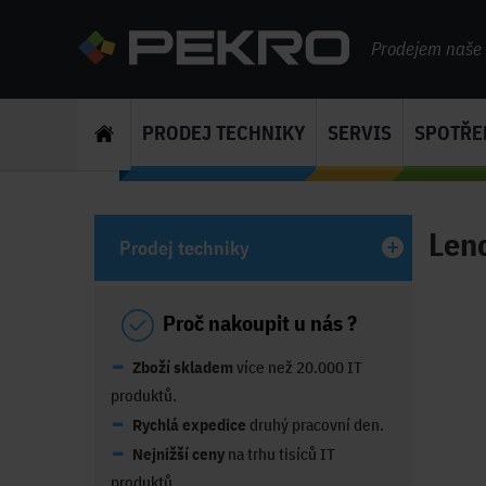
Prodejem naše s
PRODEJ TECHNIKY
SERVIS
SPOTŘE
Len
Prodej techniky
Proč nakoupit u nás ?
Zboží skladem
více než 20.000 IT
produktů.
Rychlá expedice
druhý pracovní den.
Nejnižší ceny
na trhu tisíců IT
produktů.