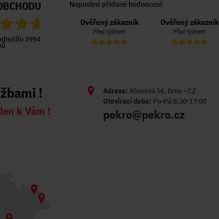
OBCHODU
Naposled přidané hodnocení:
Ověřený zákazník
Ověřený zákazník
Ověřený zákazník
Před 6 dny
Před týdnem
Před týdnem
odnotilo 3994
ků
užbami !
Adresa:
Křenová 56, Brno - CZ
Otevírací doba:
Po-Pá 8:30-17:00
den k Vám !
pekro@pekro.cz