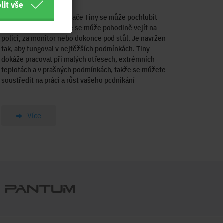
lit vše
Kompaktní stolní počítače Tiny se může pochlubit
tak malými rozměry, že se může pohodlně vejít na
polici, za monitor nebo dokonce pod stůl. Je navržen
tak, aby fungoval v nejtěžších podmínkách. Tiny
dokáže pracovat při malých otřesech, extrémních
teplotách a v prašných podmínkách, takže se můžete
soustředit na práci a růst vašeho podnikání
Více