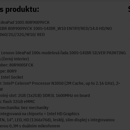
s produktu:
IdeaPad 100S 80R9009VCK
4IBR 80R9009VCK 100S-14IBR_W10 ENTRY/RED/14.0 HD/NO
060/2G//32G/W10/ RED
: Lenovo IdeaPad 100s modelová řada 100S-14IBR SILVER PAINTING
 (černý interier)
mber: 80R9005FCK
ype: 80R9
 Intel Socket
: Intel® Celeron® Processor N3050 (2M Cache, up to 2.16 GHz), 2-
6W
olný slot: 2GB (1x2GB) DDR3L 1600MHz on board
k: flash 32GB eMMC
 mechanika: bez mechaniky
 integrovaná na chipsetu = Intel HD Graphics
 TN, 14", LED, HD (1366x768), lesklý, slim displej s integrovanou
rou 0,3M s duálním mikrofonem