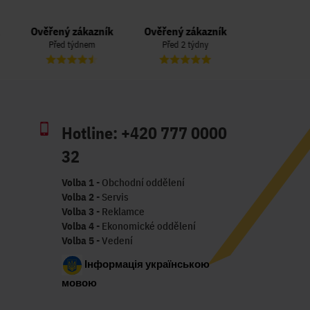
Ověřený zákazník
Ověřený zákazník
Ověřený zá
Před týdnem
Před 2 týdny
Před 3 t
Hotline:
+420 777 0000
32
Volba 1
- Obchodní oddělení
Volba 2
- Servis
Volba 3
- Reklamce
Volba 4
- Ekonomické oddělení
Volba 5
- Vedení
Інформація українською
мовою