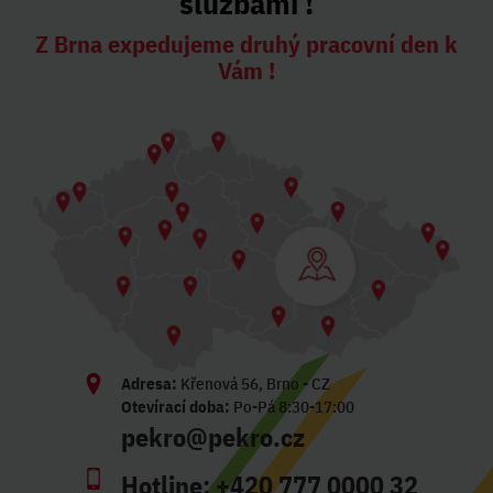
službami !
Z Brna expedujeme druhý pracovní den k
Vám !
Adresa:
Křenová 56, Brno - CZ
Otevírací doba:
Po-Pá 8:30-17:00
pekro@pekro.cz
Hotline:
+420 777 0000 32