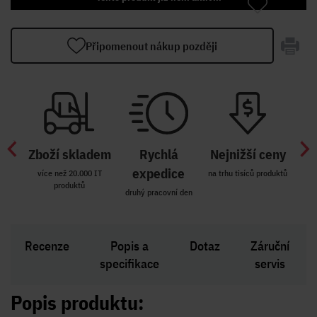
Připomenout nákup později
Zboží skladem
Rychlá
Nejnižší ceny
Z
míst
expedice
více než 20.000 IT
na trhu tisíců produktů
produktů
R i SK
druhý pracovní den
Zakl
Recenze
Popis a
Dotaz
Záruční
specifikace
servis
Popis produktu: