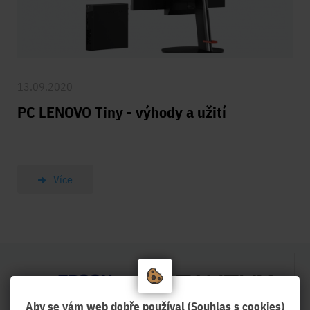
13.09.2020
PC LENOVO Tiny - výhody a užití
Více
Aby se vám web dobře používal (Souhlas s cookies)