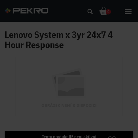
Toggl
0
navig
Lenovo System x 3yr 24x7 4
Hour Response
Tento produkt již není aktivní