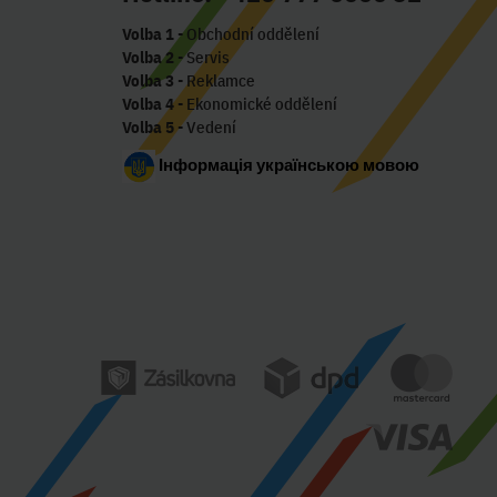
Volba 1
- Obchodní oddělení
Volba 2
- Servis
Volba 3
- Reklamce
Volba 4
- Ekonomické oddělení
Volba 5
- Vedení
Інформація українською мовою