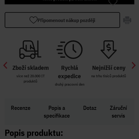
Připomenout nákup později
Zboží skladem
Rychlá
Nejnižší ceny
Z
míst
expedice
více než 20.000 IT
na trhu tisíců produktů
produktů
R i SK
druhý pracovní den
Zakl
Recenze
Popis a
Dotaz
Záruční
specifikace
servis
Popis produktu: