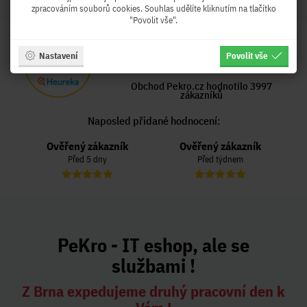
zpracováním souborů cookies. Souhlas udělíte kliknutím na tlačítko
"Povolit vše".
HODNOCENÍ OBCHODU
Nastavení
Povolit vše
99 %
Obchod Pekro.cz hodnotilo 3997
zákazníků
Naposled přidané hodnocení:
Ověřený zákazník
Ověřený zákazník
Před 5 dny
Před týdnem
PeKro - IT eshop, ale se
službami !
Z Brna expedujeme druhý pracovní den k