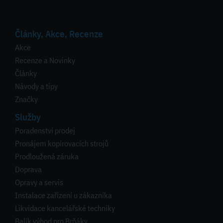
Články, Akce, Recenze
Akce
Recenze a Novinky
Články
Návody a tipy
Značky
Služby
Poradenství prodej
Pronájem kopírovacích strojů
Prodloužená záruka
Doprava
Opravy a servis
Instalace zařízení u zákazníka
Likvidace kancelářské techniky
Balík výhod pro Brňáky