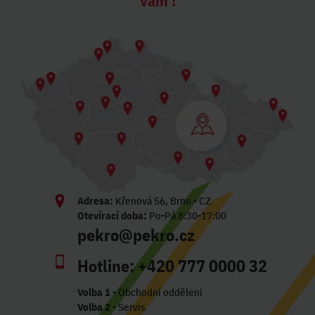
Vám !
Adresa:
Křenová 56, Brno - CZ
Otevírací doba:
Po-Pá 8:30-17:00
pekro@pekro.cz
Hotline:
+420 777 0000 32
Volba 1
- Obchodní oddělení
Volba 2
- Servis