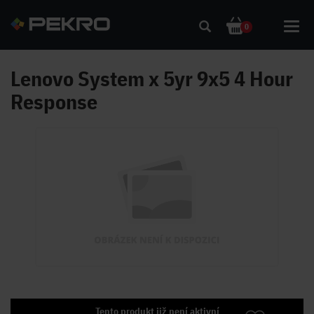
Toggl
0
navig
Lenovo System x 5yr 9x5 4 Hour
Response
Tento produkt již není aktivní