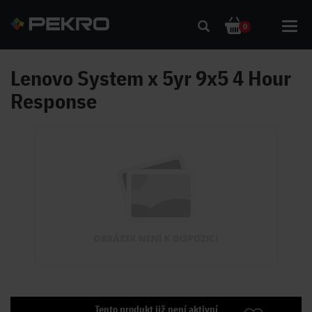
Toggl
0
navig
Lenovo System x 5yr 9x5 4 Hour
Response
Tento produkt již není aktivní