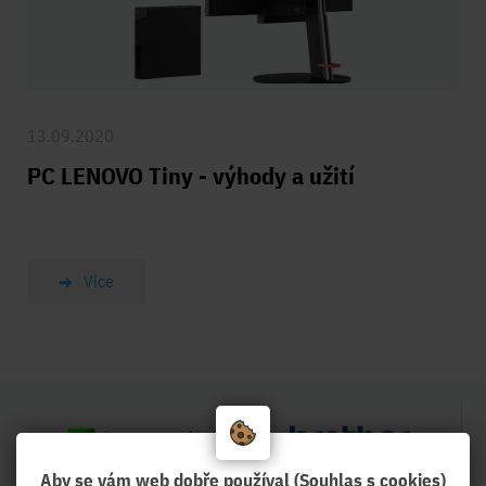
13.09.2020
PC LENOVO Tiny - výhody a užití
Více
Aby se vám web dobře používal (Souhlas s cookies)