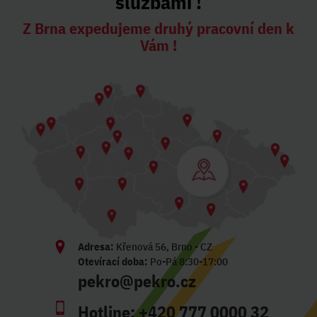
službami !
Z Brna expedujeme druhý pracovní den k
Vám !
Adresa:
Křenová 56, Brno - CZ
Otevírací doba:
Po-Pá 8:30-17:00
pekro@pekro.cz
Hotline:
+420 777 0000 32