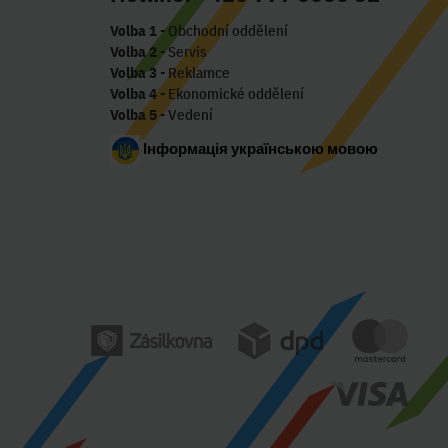
Volba 1
- Obchodní oddělení
Volba 2
- Servis
Volba 3
- Reklamce
Volba 4
- Ekonomické oddělení
Volba 5
- Vedení
Інформація українською мовою