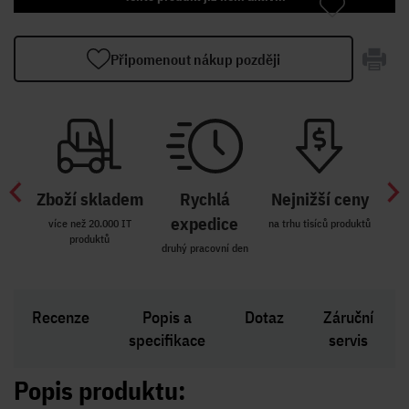
Připomenout nákup později
Zboží skladem
Rychlá
Nejnižší ceny
Z
míst
expedice
více než 20.000 IT
na trhu tisíců produktů
produktů
R i SK
druhý pracovní den
Zakl
Recenze
Popis a
Dotaz
Záruční
specifikace
servis
Popis produktu: