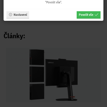
"Povolit vše".
Záruka:
3 roky - 36 měsíců
Nastavení
Povolit vše
Články: