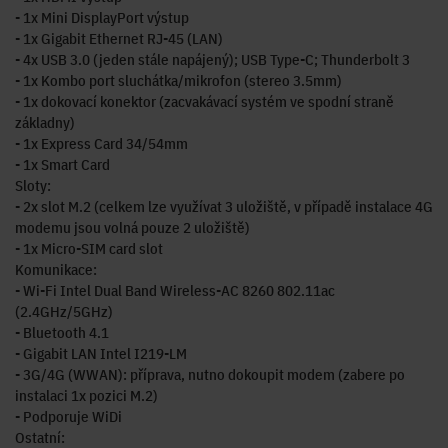
- 1x Mini DisplayPort výstup
- 1x Gigabit Ethernet RJ-45 (LAN)
- 4x USB 3.0 (jeden stále napájený); USB Type-C; Thunderbolt 3
- 1x Kombo port sluchátka/mikrofon (stereo 3.5mm)
- 1x dokovací konektor (zacvakávací systém ve spodní straně
základny)
- 1x Express Card 34/54mm
- 1x Smart Card
Sloty:
- 2x slot M.2 (celkem lze využívat 3 uložiště, v případě instalace 4G
modemu jsou volná pouze 2 uložiště)
- 1x Micro-SIM card slot
Komunikace:
- Wi-Fi Intel Dual Band Wireless-AC 8260 802.11ac
(2.4GHz/5GHz)
- Bluetooth 4.1
- Gigabit LAN Intel I219-LM
- 3G/4G (WWAN): příprava, nutno dokoupit modem (zabere po
instalaci 1x pozici M.2)
- Podporuje WiDi
Ostatní: