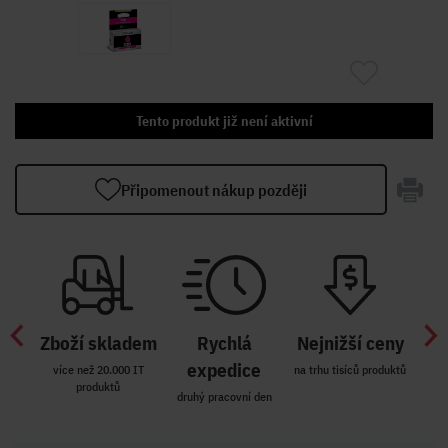
Tento produkt již není aktivní
Připomenout nákup později
Zboží skladem
Rychlá
Nejnižší ceny
Z
míst
expedice
více než 20.000 IT
na trhu tisíců produktů
produktů
R i SK
druhý pracovní den
Zakl