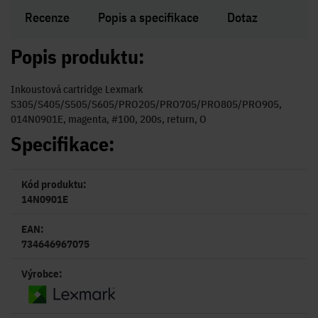
Recenze
Popis a specifikace
Dotaz
Popis produktu:
Inkoustová cartridge Lexmark
S305/S405/S505/S605/PRO205/PRO705/PRO805/PRO905,
014N0901E, magenta, #100, 200s, return, O
Specifikace:
Kód produktu:
14N0901E
EAN:
734646967075
Výrobce: