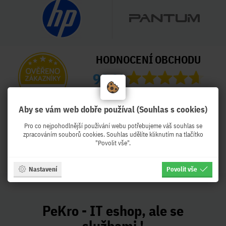
HODNOCENÍ OBCHODU
99 %
Obchod Pekro.cz hodnotilo 3996
zákazníků
Aby se vám web dobře používal (Souhlas s cookies)
Naposled přidané hodnocení:
Pro co nejpohodlnější používání webu potřebujeme váš souhlas se
zpracováním souborů cookies. Souhlas udělíte kliknutím na tlačítko
Ověřený zákazník
Ověřený zákazník
"Povolit vše".
Před týdnem
Před týdnem
Nastavení
Povolit vše
PeKro - IT eshop, ale se
službami !