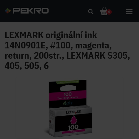
Toggl
0
navig
LEXMARK originální ink
14N0901E, #100, magenta,
return, 200str., LEXMARK S305,
405, 505, 6