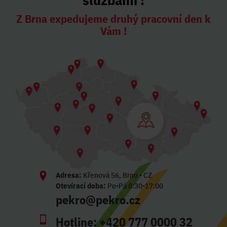
Z Brna expedujeme druhý pracovní den k
Vám !
Adresa:
Křenová 56, Brno - CZ
Otevírací doba:
Po-Pá 8:30-17:00
pekro@pekro.cz
Hotline:
+420 777 0000 32