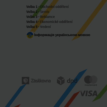
Volba 1
- Obchodní oddělení
Volba 2
- Servis
Volba 3
- Reklamce
Volba 4
- Ekonomické oddělení
Volba 5
- Vedení
Інформація українською мовою