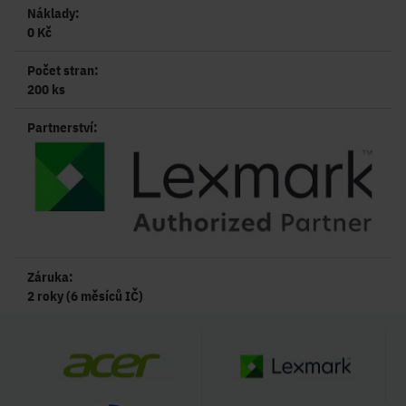
Náklady:
0 Kč
Počet stran:
200 ks
Partnerství:
Záruka:
2 roky (6 měsíců IČ)