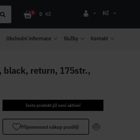
Kč
0
0
Kč
Obchodní informace
Služby
Kontakt
black, return, 175str.,
Tento produkt již není aktivní
Připomenout nákup později