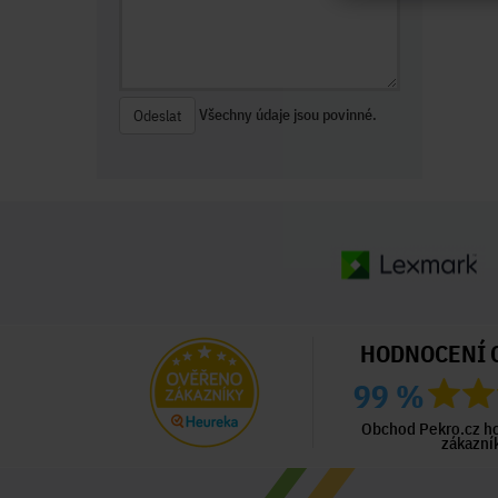
Všechny údaje jsou povinné.
Odeslat
HODNOCENÍ 
99 %
ný zákazník
Ověřený zákazník
Ověřený zákazník
ed 2 dny
Před 2 dny
Před 6 dny
Obchod Pekro.cz h
zákazní