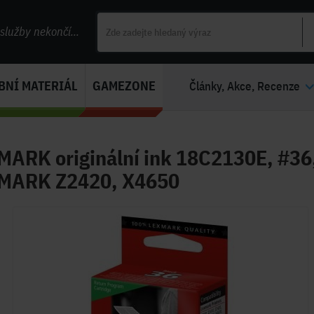
lužby nekončí...
BNÍ MATERIÁL
GAMEZONE
Články, Akce, Recenze
ARK originální ink 18C2130E, #36, 
MARK Z2420, X4650