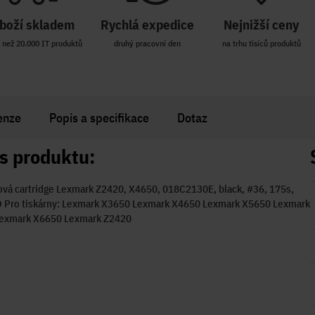
boží skladem
Rychlá expedice
Nejnižší ceny
 než 20.000 IT produktů
druhý pracovní den
na trhu tisíců produktů
enze
Popis a specifikace
Dotaz
s produktu:
vá cartridge Lexmark Z2420, X4650, 018C2130E, black, #36, 175s,
 O Pro tiskárny: Lexmark X3650 Lexmark X4650 Lexmark X5650 Lexmark
exmark X6650 Lexmark Z2420