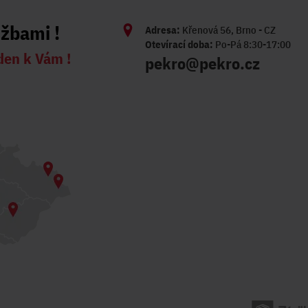
užbami !
Adresa:
Křenová 56, Brno - CZ
Otevírací doba:
Po-Pá 8:30-17:00
den k Vám !
pekro@pekro.cz