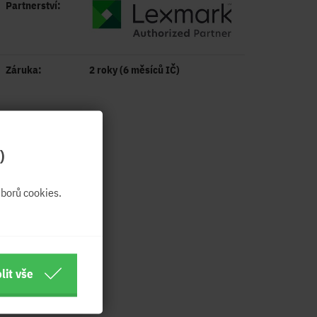
Partnerství:
Záruka:
2 roky (6 měsíců IČ)
)
borů cookies.
lit vše