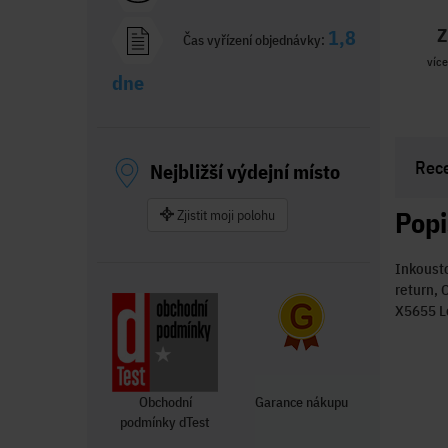
Z
1,8
Čas vyřízení objednávky:
více
dne
Rec
Nejbližší výdejní místo
Popi
Zjistit moji polohu
Inkousto
return,
X5655 L
Obchodní
Garance nákupu
podmínky dTest