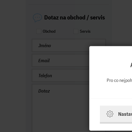
Dotaz na obchod / servis
Obchod
Servis
Pro co nejpo
Nasta