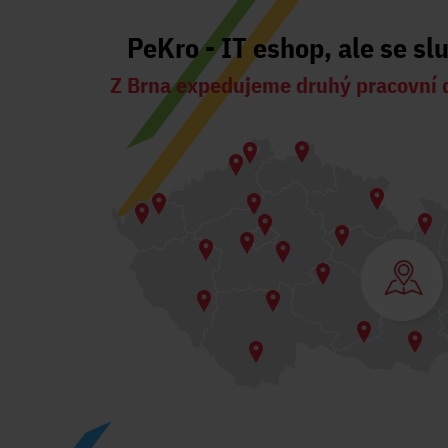
PeKro - IT eshop, ale se sl
Z Brna expedujeme druhý pracovní 