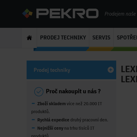
Prodejem naše s
PRODEJ TECHNIKY
SERVIS
SPOTŘE
LEXM
Prodej techniky
LEX
Proč nakoupit u nás ?
Zboží skladem
více než 20.000 IT
produktů.
Rychlá expedice
druhý pracovní den.
Nejnižší ceny
na trhu tisíců IT
produktů.