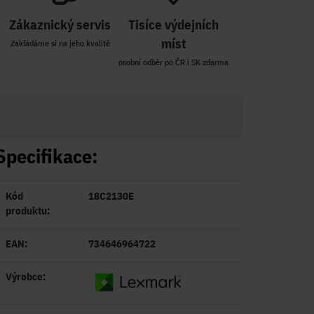
Zákaznický servis
Tisíce výdejních
míst
Zakládáme si na jeho kvalitě
osobní odběr po ČR i SK zdarma
Specifikace:
Kód
18C2130E
produktu:
EAN:
734646964722
Výrobce: