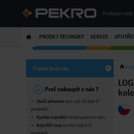
Prodejem naše s
PRODEJ TECHNIKY
SERVIS
SPOTŘE
Poč
Prodej techniky
LOGI
Proč nakoupit u nás ?
kol
Zboží skladem
více než 20.000 IT
produktů.
Rychlá expedice
druhý pracovní den.
Nejnižší ceny
na trhu tisíců IT
produktů.