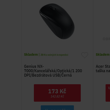
Skladem
|
Skladem
20
Ks volných k expedici
Genius NX-
Acer Sta
7000/Kancelářská/Optická/1 200
taška n
DPI/Bezdrátová USB/Černá
U
173 Kč
142.82 Kč