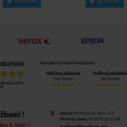
DO KOŠÍKU
DO KOŠÍKU
OBCHODU
Naposled přidané hodnocení:
Ověřený zákazník
Ověřený zákazník
Ověřený zákazník
Před týdnem
Před týdnem
Před týdnem
odnotilo 3995
ků
užbami !
Adresa:
Křenová 56, Brno - CZ
Otevírací doba:
Po-Pá 8:30-17:00
den k Vám !
pekro@pekro.cz