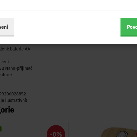
ní: bezdrátové
: 2,4 GHz (bezdrátové)
lišení (DPI): 1000
gie: Optická
vení
Povo
ačítek: 2
ití: standardní
modrá
jení: baterie AA
alení
SB Nano-přijímač
baterie
l
099206028852
e ilustrativní!
orie
-0%