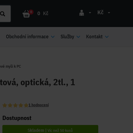
Kč
0
0
Kč
Obchodní informace
Služby
Kontakt
vé myši k PC
vá, optická, 2tl., 1
1 hodnocení
Dostupnost
Skladem |
Víc než 50 kusů