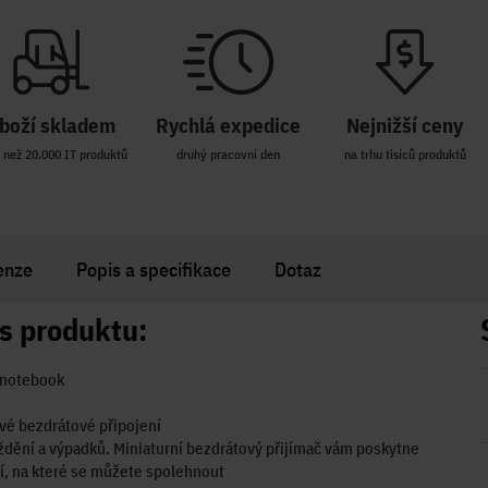
boží skladem
Rychlá expedice
Nejnižší ceny
 než 20.000 IT produktů
druhý pracovní den
na trhu tisíců produktů
enze
Popis a specifikace
Dotaz
s produktu:
 notebook
vé bezdrátové připojení
dění a výpadků. Miniaturní bezdrátový přijímač vám poskytne
í, na které se můžete spolehnout