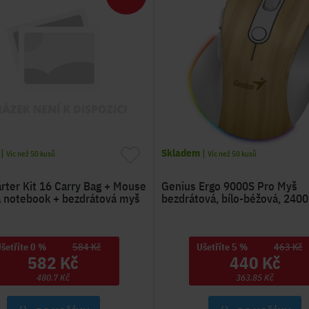
|
Skladem
|
Víc než 50 kusů
Víc než 50 kusů
rter Kit 16 Carry Bag + Mouse
Genius Ergo 9000S Pro Myš
a notebook + bezdrátová myš
bezdrátová, bílo-béžová, 240
šetříte 0 %
584 Kč
Ušetříte 5 %
463 Kč
582 Kč
440 Kč
480.7 Kč
363.85 Kč