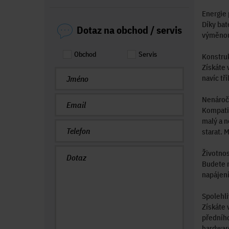
Energie 
Díky bat
Dotaz na obchod / servis
výměnou 
Obchod
Servis
Konstruk
Získáte 
navíc tř
Nenároč
Kompati
malý a n
starat. 
Životnos
Budete m
napájení
Spolehli
Získáte 
předního
hardwar