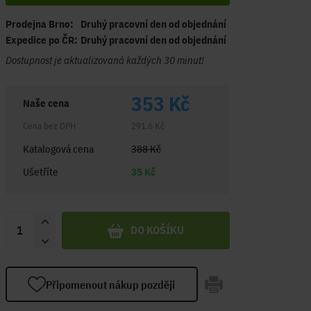
Prodejna Brno:
Druhý pracovní den od objednání
Expedice po ČR:
Druhý pracovní den od objednání
Dostupnost je aktualizovaná každých 30 minut!
353 Kč
Naše cena
Cena bez DPH
291.6 Kč
Katalogová cena
388 Kč
Ušetříte
35 Kč
DO KOŠÍKU
Připomenout nákup později