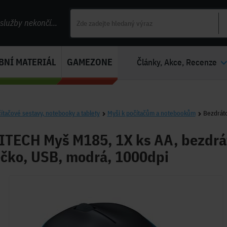
lužby nekončí...
BNÍ MATERIÁL
GAMEZONE
Články, Akce, Recenze
ítačové sestavy, notebooky a tablety
Myši k počítačům a notebookům
Bezdráto
TECH Myš M185, 1X ks AA, bezdráto
ečko, USB, modrá, 1000dpi