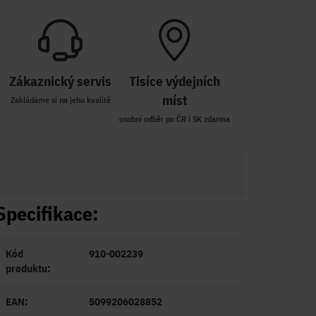
Zákaznický servis
Tisíce výdejních
míst
Zakládáme si na jeho kvalitě
osobní odběr po ČR i SK zdarma
Specifikace:
Kód
910-002239
produktu:
EAN:
5099206028852