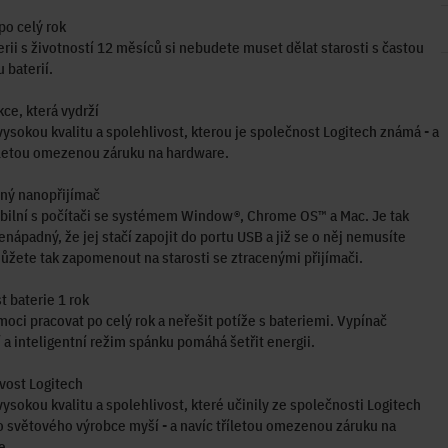
po celý rok
erii s životností 12 měsíců si nebudete muset dělat starosti s častou
baterií.
ce, která vydrží
vysokou kvalitu a spolehlivost, kterou je společnost Logitech známá - a
íletou omezenou záruku na hardware.
ný nanopřijímač
bilní s počítači se systémem Window®, Chrome OS™ a Mac. Je tak
enápadný, že jej stačí zapojit do portu USB a již se o něj nemusíte
Můžete tak zapomenout na starosti se ztracenými přijímači.
t baterie 1 rok
oci pracovat po celý rok a neřešit potíže s bateriemi. Vypínač
 a inteligentní režim spánku pomáhá šetřit energii.
vost Logitech
vysokou kvalitu a spolehlivost, které učinily ze společnosti Logitech
 světového výrobce myší - a navíc tříletou omezenou záruku na
e.