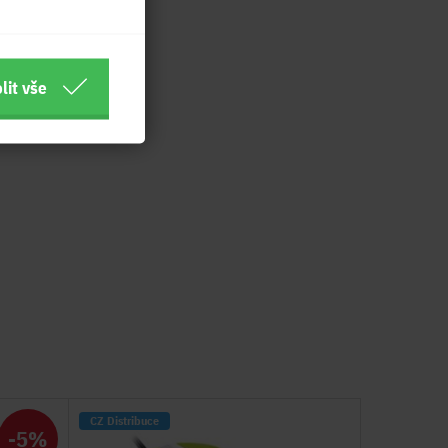
lit vše
CZ Distribuce
-5%