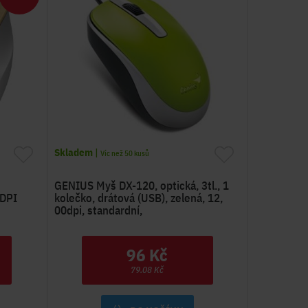
Skladem
|
Víc než 50 kusů
GENIUS Myš DX-120, optická, 3tl., 1
0DPI
kolečko, drátová (USB), zelená, 12,
00dpi, standardní,
96 Kč
79.08 Kč