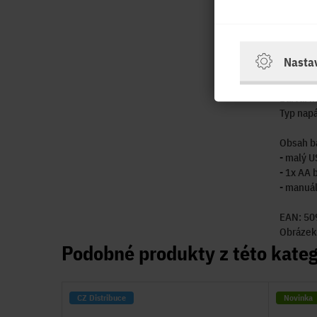
Provede
Rozhraní
Max. roz
Technolo
Nasta
Počet tl
Typ použ
Barva: 
Typ napá
Obsah b
- malý U
- 1x AA 
- manuá
EAN: 5
Obrázek j
Podobné produkty z této kateg
CZ Distribuce
Novinka