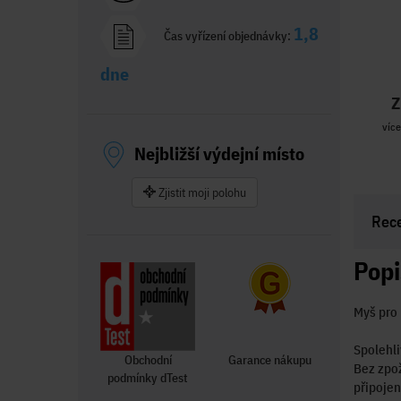
1,8
Čas vyřízení objednávky:
dne
Z
více
Nejbližší výdejní místo
Zjistit moji polohu
Rec
Popi
Myš pro
Spolehli
Obchodní
Garance nákupu
Bez zpož
podmínky dTest
připojen