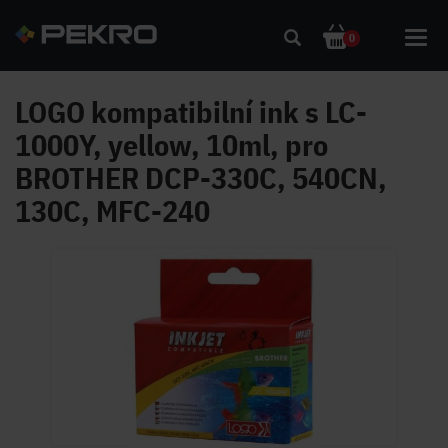
Toggl
0
navig
LOGO kompatibilní ink s LC-
1000Y, yellow, 10ml, pro
BROTHER DCP-330C, 540CN,
130C, MFC-240