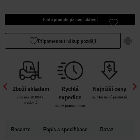
Tento produkt již není aktivní
Připomenout nákup později
Zboží skladem
Rychlá
Nejnižší ceny
Z
míst
expedice
více než 20.000 IT
na trhu tisíců produktů
produktů
R i SK
druhý pracovní den
Zakl
Recenze
Popis a specifikace
Dotaz