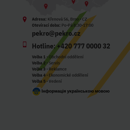
Adresa:
Křenová 56, Brno - CZ
Otevírací doba:
Po-Pá 8:30-17:00
pekro@pekro.cz
Hotline:
+420 777 0000 32
Volba 1
- Obchodní oddělení
Volba 2
- Servis
Volba 3
- Reklamce
Volba 4
- Ekonomické oddělení
Volba 5
- Vedení
Інформація українською мовою