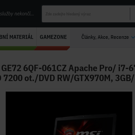
lužby nekončí...
BNÍ MATERIÁL
GAMEZONE
Články, Akce, Recenze
 GE72 6QF-061CZ Apache Pro/ i7-
 7200 ot./DVD RW/GTX970M, 3GB/