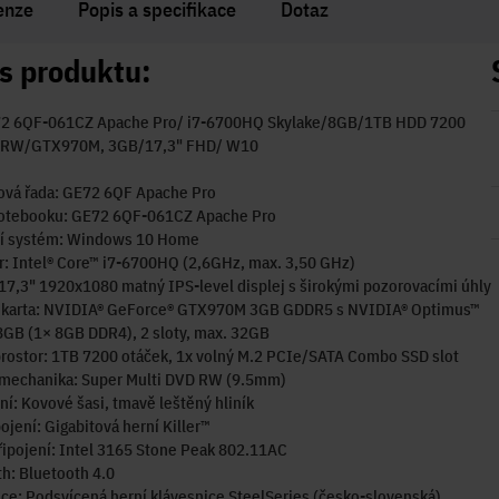
enze
Popis a specifikace
Dotaz
s produktu:
2 6QF-061CZ Apache Pro/ i7-6700HQ Skylake/8GB/1TB HDD 7200
 RW/GTX970M, 3GB/17,3" FHD/ W10
ová řada: GE72 6QF Apache Pro
otebooku: GE72 6QF-061CZ Apache Pro
í systém: Windows 10 Home
: Intel® Core™ i7-6700HQ (2,6GHz, max. 3,50 GHz)
 17,3" 1920x1080 matný IPS-level displej s širokými pozorovacími úhly
á karta: NVIDIA® GeForce® GTX970M 3GB GDDR5 s NVIDIA® Optimus™
8GB (1× 8GB DDR4), 2 sloty, max. 32GB
rostor: 1TB 7200 otáček, 1x volný M.2 PCIe/SATA Combo SSD slot
 mechanika: Super Multi DVD RW (9.5mm)
í: Kovové šasi, tmavě leštěný hliník
ojení: Gigabitová herní Killer™
ipojení: Intel 3165 Stone Peak 802.11AC
h: Bluetooth 4.0
ce: Podsvícená herní klávesnice SteelSeries (česko-slovenská)