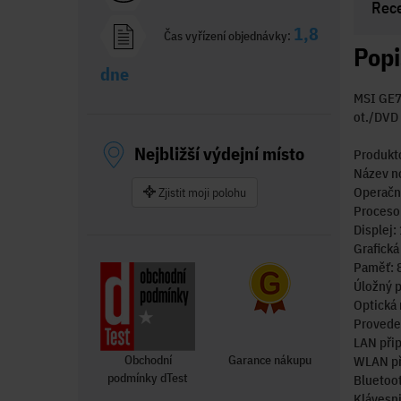
Rec
1,8
Čas vyřízení objednávky:
Popi
dne
MSI GE7
ot./DVD
Nejbližší výdejní místo
Produkt
Název n
Operačn
Zjistit moji polohu
Procesor
Displej:
Grafick
Paměť: 
Úložný p
Optická
Proveden
LAN přip
Obchodní
Garance nákupu
WLAN př
podmínky dTest
Bluetoot
Klávesni