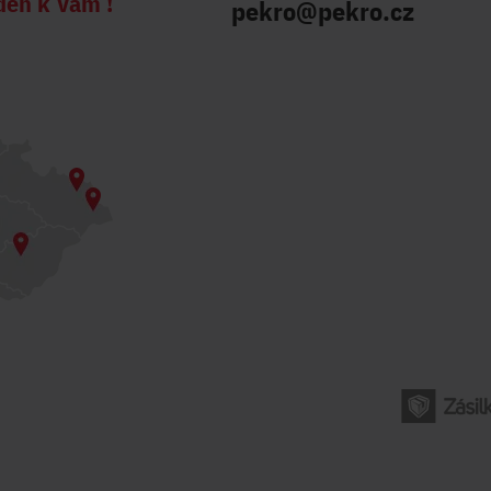
den k Vám !
pekro@pekro.cz