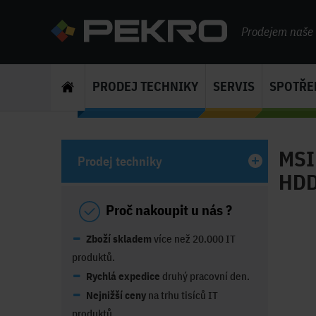
Prodejem naše s
PRODEJ TECHNIKY
SERVIS
SPOTŘE
MSI
Prodej techniky
HDD
Proč nakoupit u nás ?
Zboží skladem
více než 20.000 IT
produktů.
Rychlá expedice
druhý pracovní den.
Nejnižší ceny
na trhu tisíců IT
produktů.