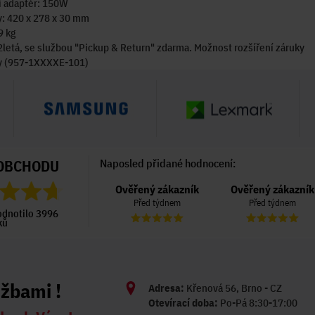
í adaptér: 150W
: 420 x 278 x 30 mm
9 kg
2letá, se službou "Pickup & Return" zdarma. Možnost rozšíření záruky
ky (957-1XXXXE-101)
OBCHODU
Naposled přidané hodnocení:
Ověřený zákazník
Ověřený zákazník
Ověřený zákazník
Před 4 dny
Před týdnem
Před týdnem
odnotilo 3996
ků
užbami !
Adresa:
Křenová 56, Brno - CZ
Otevírací doba:
Po-Pá 8:30-17:00