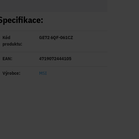
Specifikace:
Kód
GE72 6QF-061CZ
produktu:
EAN:
4719072444105
Výrobce:
MSI