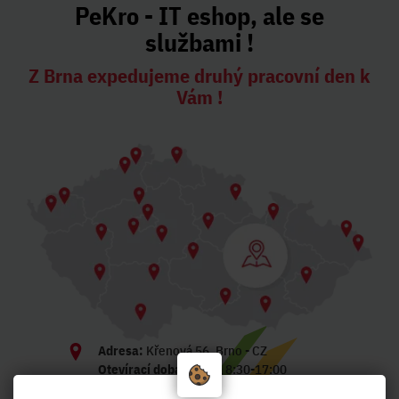
PeKro - IT eshop, ale se
službami !
Z Brna expedujeme druhý pracovní den k
Vám !
Adresa:
Křenová 56, Brno - CZ
Otevírací doba:
Po-Pá 8:30-17:00
pekro@pekro.cz