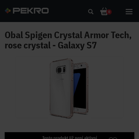
Toggl
0
navig
Obal Spigen Crystal Armor Tech,
rose crystal - Galaxy S7
Tento produkt již není aktivní