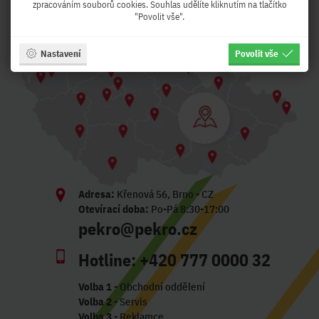
zpracováním souborů cookies. Souhlas udělíte kliknutím na tlačítko
"Povolit vše".
Nastavení
Povolit vše
Adresa:
Křenová 56, Brno - CZ
Otevírací doba:
Po-Pá 8:30-17:00
pekro@pekro.cz
Hotline:
+420 777 0000 32
Volba 1
- Obchodní oddělení
Volba 2
- Servis
Volba 3
- Reklamce