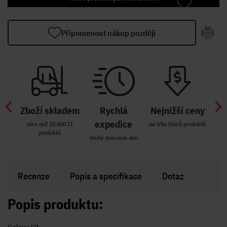
Připomenout nákup později
Zboží skladem
Rychlá
Nejnižší ceny
Z
míst
expedice
více než 20.000 IT
na trhu tisíců produktů
produktů
R i SK
druhý pracovní den
Zakl
Recenze
Popis a specifikace
Dotaz
Popis produktu: