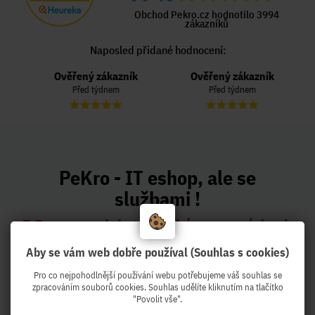
Obchod Pekro.cz hodnotilo 3994
zákazníků
Naposled přidané hodnocení:
Ověřený zákazník
Ověřený zákazník
Před týdnem
Před týdnem
PeKro - IT eshop, ale se
službami !
Z Brna expedujeme druhý pracovní den k
Vám !
Aby se vám web dobře používal (Souhlas s cookies)
Pro co nejpohodlnější používání webu potřebujeme váš souhlas se
zpracováním souborů cookies. Souhlas udělíte kliknutím na tlačítko
"Povolit vše".