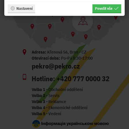
Nastavení
Povolit vše
Adresa:
Křenová 56, Brno - CZ
Otevírací doba:
Po-Pá 8:30-17:00
pekro@pekro.cz
Hotline:
+420 777 0000 32
Volba 1
- Obchodní oddělení
Volba 2
- Servis
Volba 3
- Reklamce
Volba 4
- Ekonomické oddělení
Volba 5
- Vedení
Інформація українською мовою