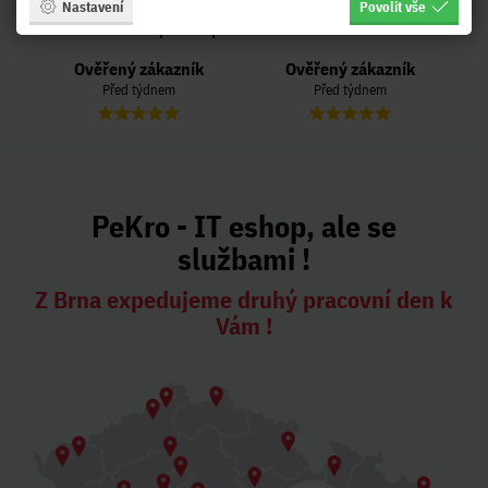
Nastavení
Povolit vše
Naposled přidané hodnocení:
Ověřený zákazník
Ověřený zákazník
Před týdnem
Před týdnem
PeKro - IT eshop, ale se
službami !
Z Brna expedujeme druhý pracovní den k
Vám !