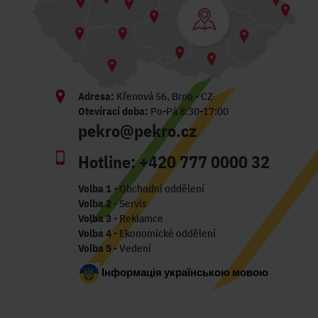
Adresa:
Křenová 56, Brno - CZ
Otevírací doba:
Po-Pá 8:30-17:00
pekro@pekro.cz
Hotline:
+420 777 0000 32
Volba 1
- Obchodní oddělení
Volba 2
- Servis
Volba 3
- Reklamce
Volba 4
- Ekonomické oddělení
Volba 5
- Vedení
Інформація українською мовою