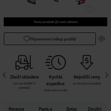
Tento produkt již není aktivní
Připomenout nákup později
Zboží skladem
Rychlá
Nejnižší ceny
Z
míst
expedice
více než 20.000 IT
na trhu tisíců produktů
produktů
R i SK
druhý pracovní den
Zakl
Recenze
Popis a
Dotaz
Záruční