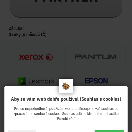
Záruka:
2 roky (6 měsíců IČ)
Aby se vám web dobře používal (Souhlas s cookies)
HODNOCENÍ OBCHODU
Pro co nejpohodlnější používání webu potřebujeme váš souhlas se
99 %
zpracováním souborů cookies. Souhlas udělíte kliknutím na tlačítko
"Povolit vše".
Obchod Pekro.cz hodnotilo 3996
zákazníků