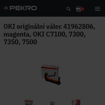
Toggl
0
navig
OKI originální válec 41962806,
magenta, OKI C7100, 7300,
7350, 7500