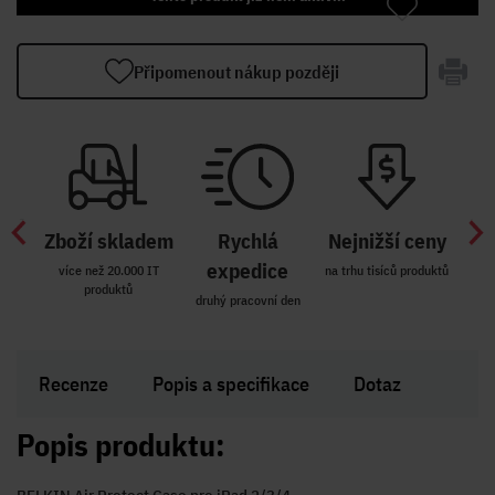
Připomenout nákup později
Zboží skladem
Rychlá
Nejnižší ceny
Z
míst
expedice
více než 20.000 IT
na trhu tisíců produktů
produktů
R i SK
druhý pracovní den
Zakl
Recenze
Popis a specifikace
Dotaz
Popis produktu: