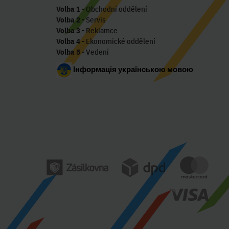
Volba 1
- Obchodní oddělení
Volba 2
- Servis
Volba 3
- Reklamce
Volba 4
- Ekonomické oddělení
Volba 5
- Vedení
Інформація українською мовою