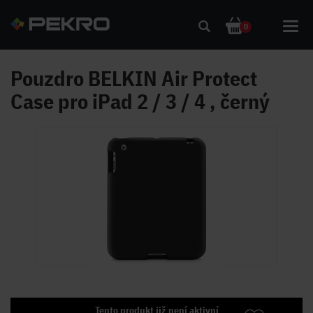
Toggl
0
navig
Pouzdro BELKIN Air Protect
Case pro iPad 2 / 3 / 4 , černý
Tento produkt již není aktivní