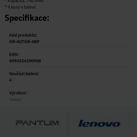
* Kapacita: 750 mAh
* 4 kusy v balení
Specifikace:
Kód produktu:
HR-4UTGB-4BP
EAN:
4994334290908
Součást balení:
4
Výrobce:
Sanyo