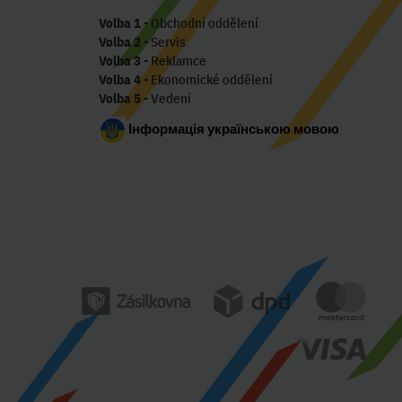
Volba 1
- Obchodní oddělení
Volba 2
- Servis
Volba 3
- Reklamce
Volba 4
- Ekonomické oddělení
Volba 5
- Vedení
Інформація українською мовою