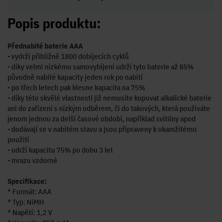
Popis produktu:
Přednabité baterie AAA
- vydrží přibližně 1800 dobíjecích cyklů
- díky velmi nízkému samovybíjení udrží tyto baterie až 85%
původně nabité kapacity jeden rok po nabití
- po třech letech pak klesne kapacita na 75%
- díky této skvělé vlastnosti již nemusíte kupovat alkalické baterie
ani do zařízení s nízkým odběrem, či do takových, která používáte
jenom jednou za delší časové období, například svítilny apod
- dodávají se v nabitém stavu a jsou připraveny k okamžitému
použití
- udrží kapacitu 75% po dobu 3 let
- mrazu vzdorné
Specifikace:
* Formát: AAA
* Typ: NiMH
* Napětí: 1,2 V