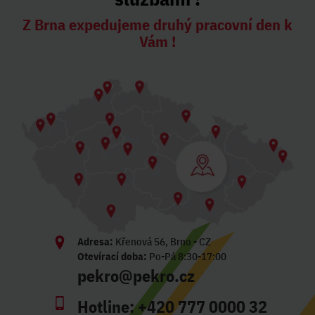
Z Brna expedujeme druhý pracovní den k
Vám !
Adresa:
Křenová 56, Brno - CZ
Otevírací doba:
Po-Pá 8:30-17:00
pekro@pekro.cz
Hotline:
+420 777 0000 32