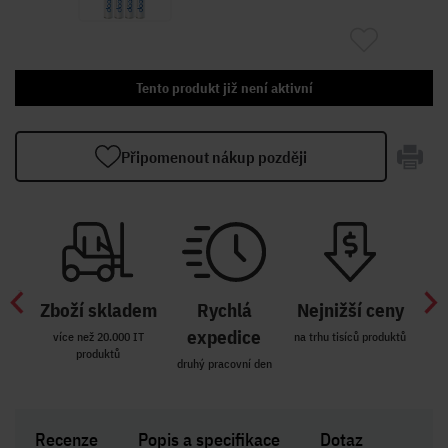
Tento produkt již není aktivní
Připomenout nákup později
Zboží skladem
Rychlá
Nejnižší ceny
Z
míst
expedice
více než 20.000 IT
na trhu tisíců produktů
produktů
R i SK
druhý pracovní den
Zakl
Recenze
Popis a specifikace
Dotaz