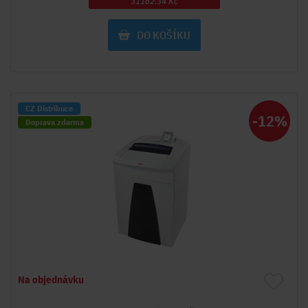
31162.34 Kč
DO KOŠÍKU
CZ Distribuce
-12%
Doprava zdarma
Dnů do naskladnění cca:
MOŽNOSTI:
* Poslat objednávku pro rezervaci
* Hlídací pes pošle informaci, až bude tento produkt skladem!
Na objednávku