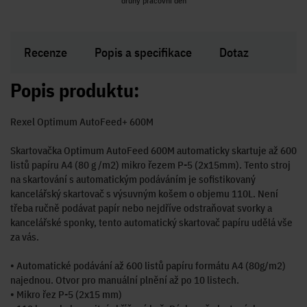
R i SK
druhý pracovní den
Zakl
Recenze
Popis a specifikace
Dotaz
Popis produktu:
Rexel Optimum AutoFeed+ 600M
Skartovačka Optimum AutoFeed 600M automaticky skartuje až 600
listů papíru A4 (80 g /m2) mikro řezem P-5 (2x15mm). Tento stroj
na skartování s automatickým podáváním je sofistikovaný
kancelářský skartovač s výsuvným košem o objemu 110L. Není
třeba ručně podávat papír nebo nejdříve odstraňovat svorky a
kancelářské sponky, tento automatický skartovač papíru udělá vše
za vás.
• Automatické podávání až 600 listů papíru formátu A4 (80g/m2)
najednou. Otvor pro manuální plnění až po 10 listech.
• Mikro řez P-5 (2x15 mm)