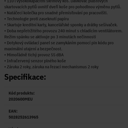
• 110 l vysokokapacitní skříňový koš. Dávkovač plastových
skartovacích pytlů uvnitř dveří koše pro pohodlnou výměnu pytlů.
• Natáčecí kolečka pro snadné přemísťování po pracovišti.
• Technologie proti zaseknutí papíru
• Skartuje kreditní karty, kancelářské sponky a drátky sešívaček.
• Doba nepřetržitého provozu 240 minut s chladícím ventilátorem.
Režim spánku se aktivuje po 3 minutách nečinnosti
• Dotykový ovládací panel se zamykáním pomocí pin kódu pro
maximální utajení a bezpečnost.
• Mimořádně tichý provoz 55 dBA
• Infračervený senzor plného koše
• Záruka 2 roky, záruka na řezací mechanismus 2 roky
Specifikace:
Kód produktu:
2020600MEU
EAN:
5028252613965