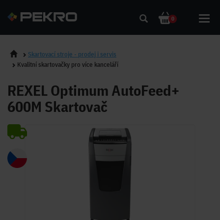
Toggl
0
navig
Skartovací stroje - prodej i servis
Kvalitní skartovačky pro více kanceláří
REXEL Optimum AutoFeed+
600M Skartovač