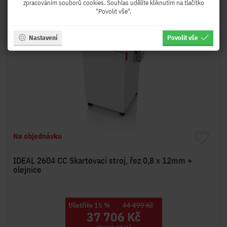
zpracováním souborů cookies. Souhlas udělíte kliknutím na tlačítko
CZ Distribuce
"Povolit vše".
-15%
Doprava zdarma
Nastavení
Povolit vše
Dnů do naskladnění cca:
MOŽNOSTI:
* Poslat objednávku pro rezervaci
* Hlídací pes pošle informaci, až bude tento produkt skladem!
Na objednávku
IDEAL 2604 CC Skartovací stroj, řez 0,8 x 12mm +
olejnice
Ušetříte 15 %
44 499 Kč
37 706 Kč