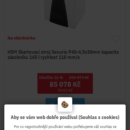
Na objednávku
HSM Skartovací stroj Securio P40-4,5x30mm kapacita
zásobníku 145 l rychlost 110 mm/s
Ušetříte 16 %
101 473 Kč
85 078 Kč
70312 Kč
DO KOŠÍKU
Aby se vám web dobře používal (Souhlas s cookies)
Pro co nejpohodlnější používání webu potřebujeme váš souhlas se