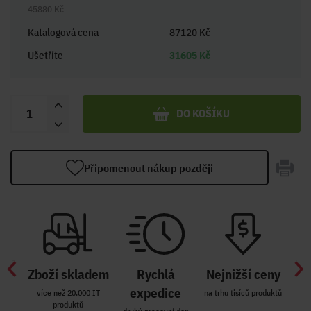
45880 Kč
Katalogová cena
87120 Kč
Ušetříte
31605 Kč
DO KOŠÍKU
Připomenout nákup později
Zboží skladem
Rychlá
Nejnižší ceny
Z
míst
expedice
více než 20.000 IT
na trhu tisíců produktů
produktů