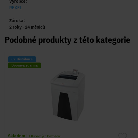
Výrobce:
REXEL
Záruka:
2 roky - 24 měsíců
Podobné produkty z této kategorie
CZ Distribuce
Doprava zdarma
Skladem
|
1
Ks volných k expedici