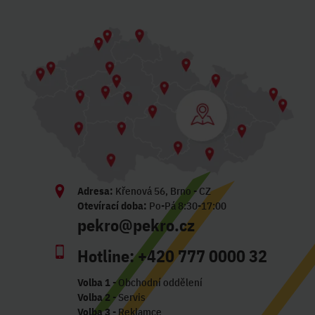
Adresa:
Křenová 56, Brno - CZ
Otevírací doba:
Po-Pá 8:30-17:00
pekro@pekro.cz
Hotline:
+420 777 0000 32
Volba 1
- Obchodní oddělení
Volba 2
- Servis
Volba 3
- Reklamce