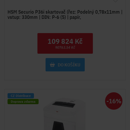
HSM Securio P36i skartovač (řez: Podelný 0,78x11mm |
vstup: 330mm | DIN: P-6 (5) | papír,
109 824 Kč
90763.54 Kč
DO KOŠÍKU
CZ Distribuce
-16%
Doprava zdarma