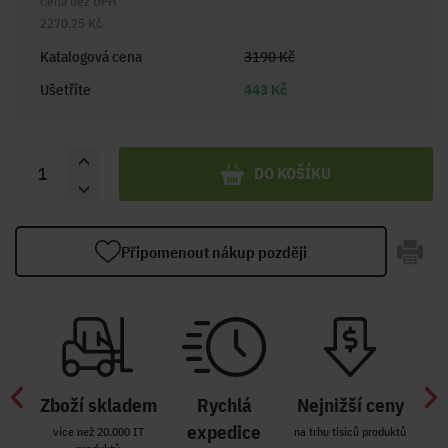
Cena bez DPH
2270.25 Kč
Katalogová cena
3190 Kč
Ušetříte
443 Kč
DO KOŠÍKU
Připomenout nákup později
Zboží skladem
Rychlá
Nejnižší ceny
Z
míst
expedice
více než 20.000 IT
na trhu tisíců produktů