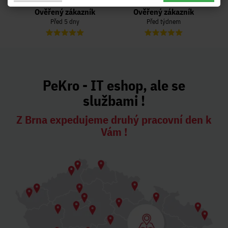
Ověřený zákazník
Ověřený zákazník
Před 5 dny
Před týdnem
PeKro - IT eshop, ale se
službami !
Z Brna expedujeme druhý pracovní den k
Vám !