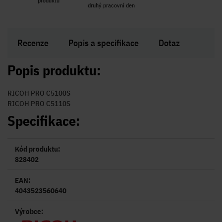
produktů
R i SK
druhý pracovní den
Zakl
Recenze
Popis a specifikace
Dotaz
Popis produktu:
RICOH PRO C5100S
RICOH PRO C5110S
Specifikace:
Kód produktu:
828402
EAN:
4043523560640
Výrobce: