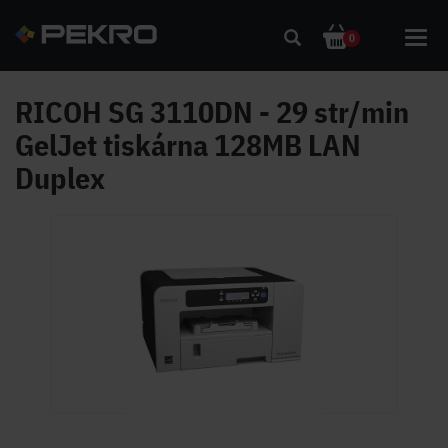
Toggl
0
navig
RICOH SG 3110DN - 29 str/min
GelJet tiskárna 128MB LAN
Duplex