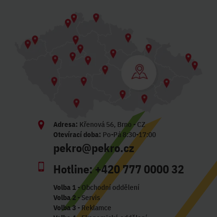
Adresa:
Křenová 56, Brno - CZ
Otevírací doba:
Po-Pá 8:30-17:00
pekro@pekro.cz
Hotline:
+420 777 0000 32
Volba 1
- Obchodní oddělení
Volba 2
- Servis
Volba 3
- Reklamce