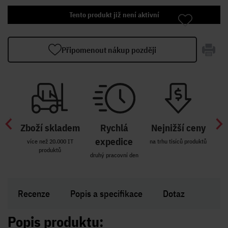
Tento produkt již není aktivní
Připomenout nákup později
Zboží skladem
Rychlá
Nejnižší ceny
Z
míst
expedice
více než 20.000 IT
na trhu tisíců produktů
produktů
R i SK
druhý pracovní den
Zakl
Recenze
Popis a specifikace
Dotaz
Popis produktu: