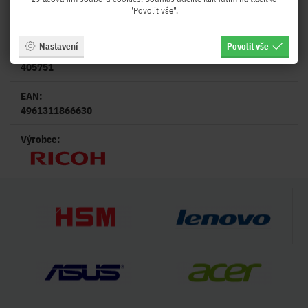
Specifikace:
"Povolit vše".
Nastavení
Povolit vše
Kód produktu:
405751
EAN:
4961311866630
Výrobce: