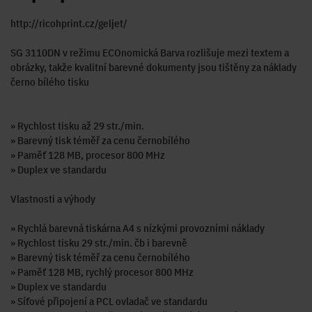
http://ricohprint.cz/geljet/
SG 3110DN v režimu ECOnomická Barva rozlišuje mezi textem a
obrázky, takže kvalitní barevné dokumenty jsou tištěny za náklady
černo bílého tisku
» Rychlost tisku až 29 str./min.
» Barevný tisk téměř za cenu černobílého
» Paměť 128 MB, procesor 800 MHz
» Duplex ve standardu
Vlastnosti a výhody
» Rychlá barevná tiskárna A4 s nízkými provozními náklady
» Rychlost tisku 29 str./min. čb i barevně
» Barevný tisk téměř za cenu černobílého
» Paměť 128 MB, rychlý procesor 800 MHz
» Duplex ve standardu
» Síťové připojení a PCL ovladač ve standardu