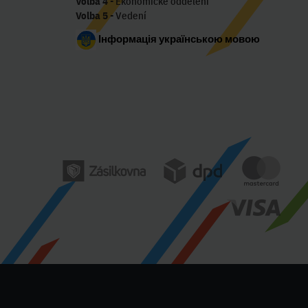
Volba 4
- Ekonomické oddělení
Volba 5
- Vedení
Інформація українською мовою