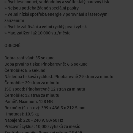
» Rychleschnoucí, voděodolný a světlostálý barevný tisk
» Nejsou potřeba žádné speciální papíry
» Velmi nízká spotřeba energie v porovnání s laserovými
zařízeními
» Rychlé zahřívání a velmi rychlý první výtisk
» Max. zatížení až 10 000 str./měsíc
OBECNÉ
Dobra zahřívání: 35 sekund
Doba prvního tisku: Plnobarevně: 6,5 sekund
Černobíle: 5.5 sekund
Následná tisková rychlost: Plnobarevně 29 stran za minutu
Černobíle: 29 stran za minutu
ISO speed: Plnobarevně 12 stran za minutu
Černobíle: 12 stran za minutu
Paměť: Maximum: 128 MB
Rozměry (š x h x v): 399 x 436.5 x 212.5 mm
Hmotnost: 10.5 kg
Napájení: 220 - 240 V, 50/60 Hz
Pracovní cyklus: 10,000 výtisků za měsíc
Spotřeba energie: Provozní výkon: 25.6 W