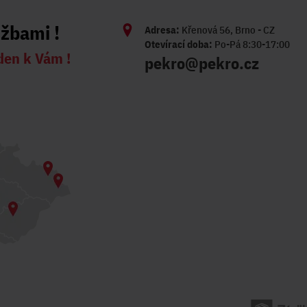
užbami !
Adresa:
Křenová 56, Brno - CZ
Otevírací doba:
Po-Pá 8:30-17:00
den k Vám !
pekro@pekro.cz