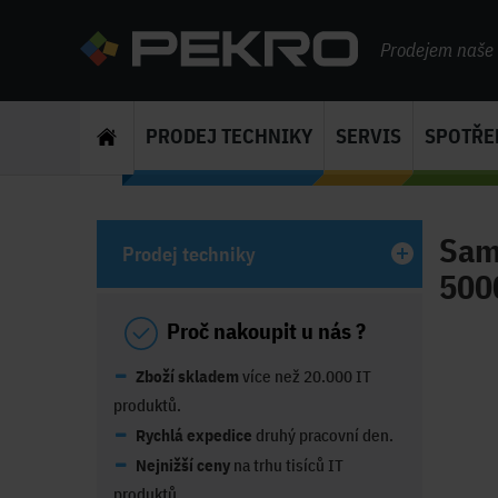
Prodejem naše s
PRODEJ TECHNIKY
SERVIS
SPOTŘE
Sam
Prodej techniky
5000
Proč nakoupit u nás ?
Zboží skladem
více než 20.000 IT
produktů.
Rychlá expedice
druhý pracovní den.
Nejnižší ceny
na trhu tisíců IT
produktů.