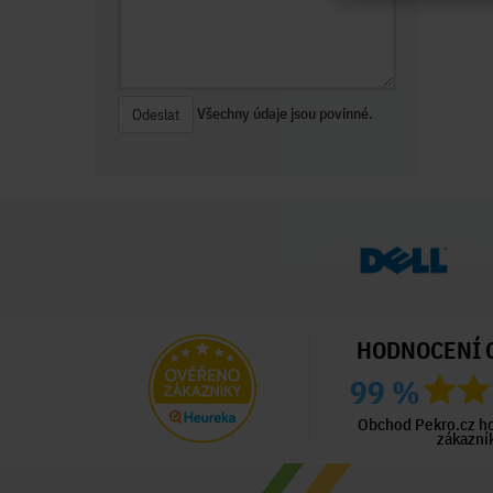
Všechny údaje jsou povinné.
Odeslat
HODNOCENÍ 
99 %
ný zákazník
Ověřený zákazník
Ověřený zákazník
ed 3 dny
Před 4 dny
Před 4 dny
Obchod Pekro.cz h
zákazní