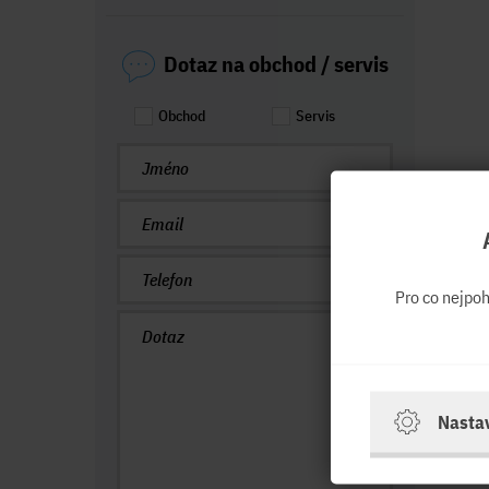
Dotaz na obchod / servis
Obchod
Servis
Pro co nejpo
Nasta