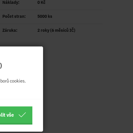
Náklady:
0 Kč
Počet stran:
5000 ks
Záruka:
2 roky (6 měsíců IČ)
)
borů cookies.
lit vše