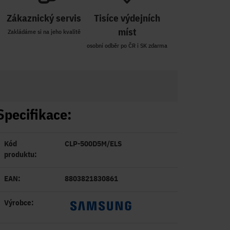
Zákaznický servis
Tisíce výdejních
míst
Zakládáme si na jeho kvalitě
osobní odběr po ČR i SK zdarma
Specifikace:
Kód
CLP-500D5M/ELS
produktu:
EAN:
8803821830861
Výrobce: