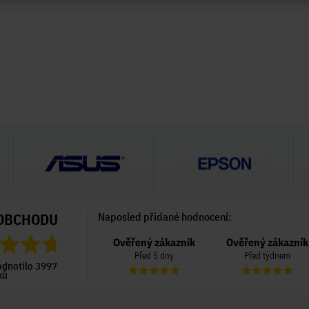
OBCHODU
Naposled přidané hodnocení:
Ověřený zákazník
Ověřený zákazník
Ověřený zákazník
Před 5 dny
Před 5 dny
Před týdnem
odnotilo 3997
ků