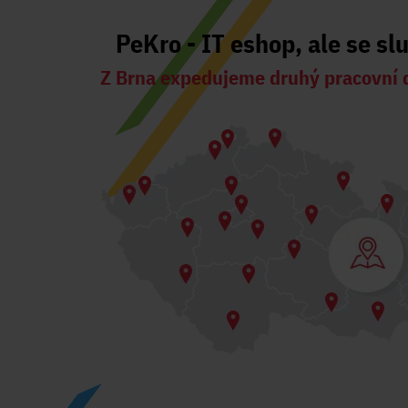
PeKro - IT eshop, ale se sl
Z Brna expedujeme druhý pracovní 