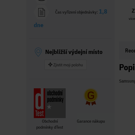
Z
1,8
Čas vyřízení objednávky:
více
dne
Rec
Nejbližší výdejní místo
Popi
Zjistit moji polohu
Samsung
Obchodní
Garance nákupu
podmínky dTest