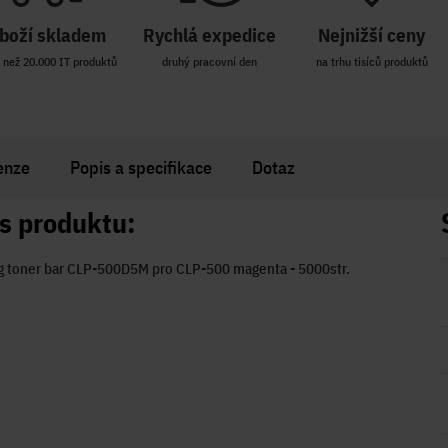
boží skladem
Rychlá expedice
Nejnižší ceny
 než 20.000 IT produktů
druhý pracovní den
na trhu tisíců produktů
enze
Popis a specifikace
Dotaz
s produktu:
 toner bar CLP-500D5M pro CLP-500 magenta - 5000str.