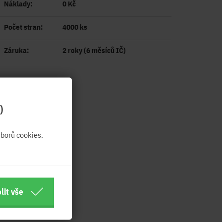
Náklady:
0 Kč
Počet stran:
4000 ks
Záruka:
2 roky (6 měsíců IČ)
)
borů cookies.
lit vše