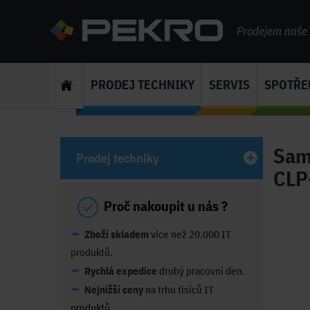
Prodejem naše s
PRODEJ TECHNIKY
SERVIS
SPOTŘE
Sam
Prodej techniky
CLP
Proč nakoupit u nás ?
Zboží skladem
více než 20.000 IT
produktů.
Rychlá expedice
druhý pracovní den.
Nejnižší ceny
na trhu tisíců IT
produktů.