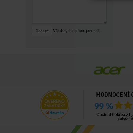
Všechny údaje jsou povinné.
Odeslat
HODNOCENÍ 
99 %
ný zákazník
Ověřený zákazník
Ověřený zákazník
ed 2 dny
Před 2 dny
Před 6 dny
Obchod Pekro.cz h
zákazní