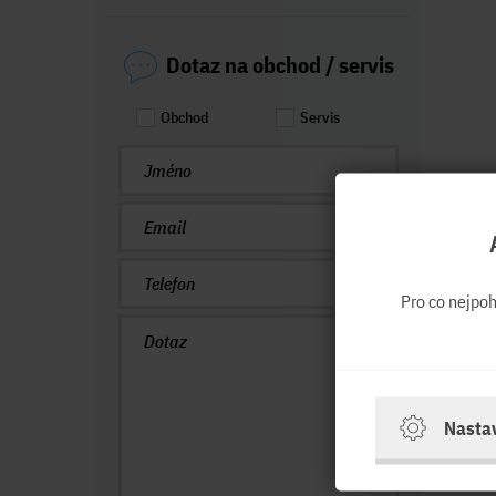
Dotaz na obchod / servis
Obchod
Servis
Pro co nejpo
Nasta