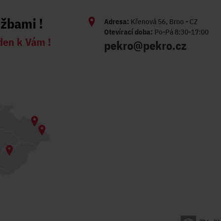
užbami !
Adresa:
Křenová 56, Brno - CZ
Otevírací doba:
Po-Pá 8:30-17:00
den k Vám !
pekro@pekro.cz