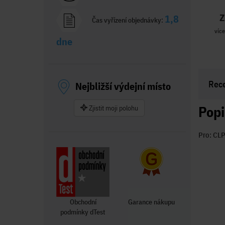
Z
1,8
Čas vyřízení objednávky:
více
dne
Rec
Nejbližší výdejní místo
Popi
Zjistit moji polohu
Pro: CL
Obchodní
Garance nákupu
podmínky dTest