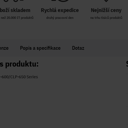
boží skladem
Rychlá expedice
Nejnižší ceny
 než 20.000 IT produktů
druhý pracovní den
na trhu tisíců produktů
enze
Popis a specifikace
Dotaz
s produktu:
P-600/CLP-650 Series