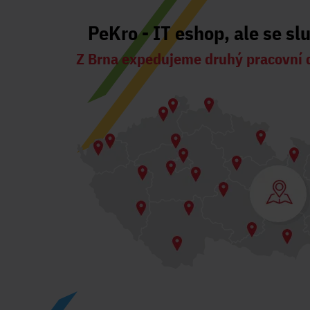
PeKro - IT eshop, ale se sl
Z Brna expedujeme druhý pracovní 