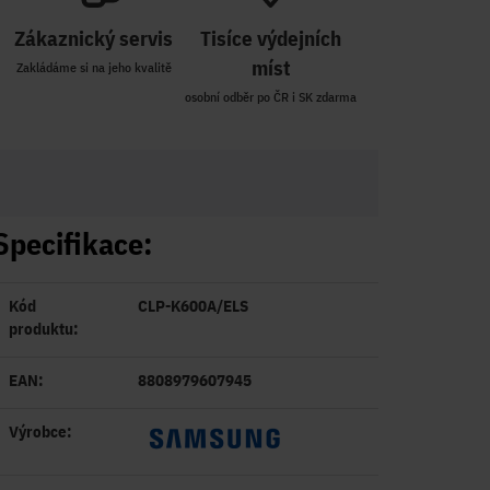
Zákaznický servis
Tisíce výdejních
míst
Zakládáme si na jeho kvalitě
osobní odběr po ČR i SK zdarma
Specifikace:
Kód
CLP-K600A/ELS
produktu:
EAN:
8808979607945
Výrobce: