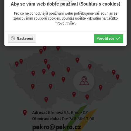
PeKro - IT eshop, ale se
Aby se vám web dobře používal (Souhlas s cookies)
službami !
Pro co nejpohodlnější používání webu potřebujeme váš souhlas se
zpracováním souborů cookies. Souhlas udělíte kliknutím na tlačítko
Z Brna expedujeme druhý pracovní den k
"Povolit vše".
Vám !
Nastavení
Povolit vše
Adresa:
Křenová 56, Brno - CZ
Otevírací doba:
Po-Pá 8:30-17:00
pekro@pekro.cz