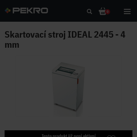
Toggl
0
navig
Skartovací stroj IDEAL 2445 - 4
mm
Tento produkt již není aktivní