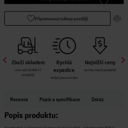
Připomenout nákup později
Zboží skladem
Rychlá
Nejnižší ceny
Z
míst
expedice
více než 20.000 IT
na trhu tisíců produktů
produktů
R i SK
druhý pracovní den
Zakl
Recenze
Popis a specifikace
Dotaz
Popis produktu: