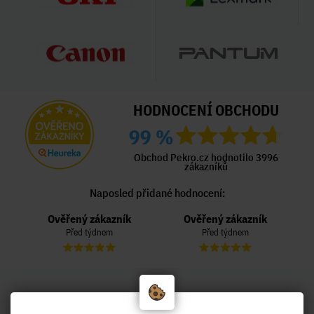
HODNOCENÍ OBCHODU
99 %
Obchod Pekro.cz hodnotilo 3996
zákazníků
Naposled přidané hodnocení:
Ověřený zákazník
Ověřený zákazník
Před týdnem
Před týdnem