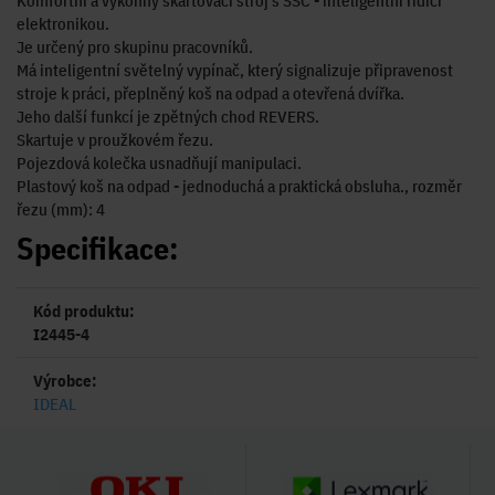
Komfortní a výkonný skartovací stroj s SSC - inteligentní řídicí
elektronikou.
Je určený pro skupinu pracovníků.
Má inteligentní světelný vypínač, který signalizuje připravenost
stroje k práci, přeplněný koš na odpad a otevřená dvířka.
Jeho další funkcí je zpětných chod REVERS.
Skartuje v proužkovém řezu.
Pojezdová kolečka usnadňují manipulaci.
Plastový koš na odpad - jednoduchá a praktická obsluha., rozměr
řezu (mm): 4
Specifikace:
Kód produktu:
I2445-4
Výrobce:
IDEAL