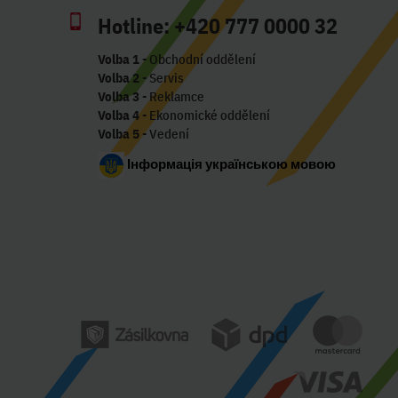
Hotline:
+420 777 0000 32
Volba 1
- Obchodní oddělení
Volba 2
- Servis
Volba 3
- Reklamce
Volba 4
- Ekonomické oddělení
Volba 5
- Vedení
Інформація українською мовою