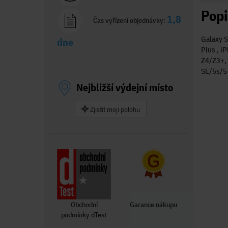
Popi
1,8
Čas vyřízení objednávky:
Galaxy S
dne
Plus , i
Z4/Z3+, 
SE/5s/5
Nejbližší výdejní místo
Zjistit moji polohu
Obchodní
Garance nákupu
podmínky dTest