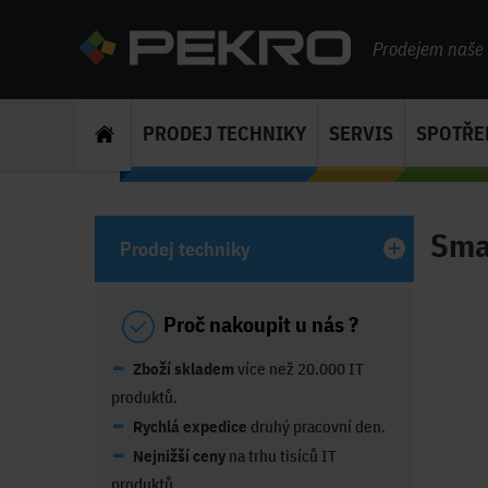
Prodejem naše s
PRODEJ TECHNIKY
SERVIS
SPOTŘE
Sma
Prodej techniky
Proč nakoupit u nás ?
Zboží skladem
více než 20.000 IT
produktů.
Rychlá expedice
druhý pracovní den.
Nejnižší ceny
na trhu tisíců IT
produktů.