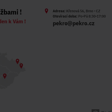
užbami !
Adresa:
Křenová 56, Brno - CZ
Otevírací doba:
Po-Pá 8:30-17:00
den k Vám !
pekro@pekro.cz