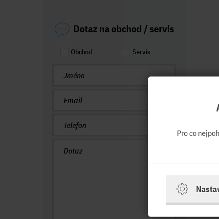
Dotaz na obchod / servis
Obchod
Servis
Pro co nejpo
Nasta