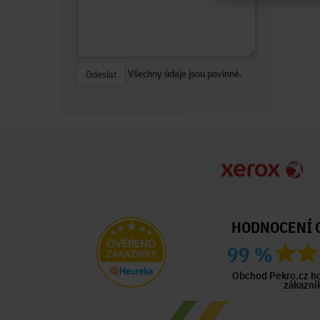
Všechny údaje jsou povinné.
Odeslat
HODNOCENÍ 
99 %
ný zákazník
Ověřený zákazník
Ověřený zákazník
ed 2 dny
Před 3 dny
Před 3 dny
Obchod Pekro.cz h
zákazní