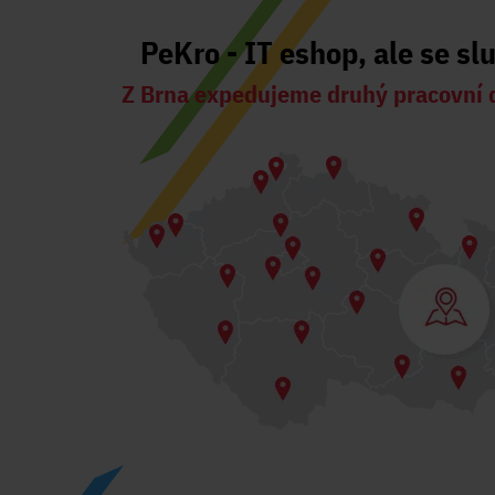
PeKro - IT eshop, ale se sl
Z Brna expedujeme druhý pracovní 