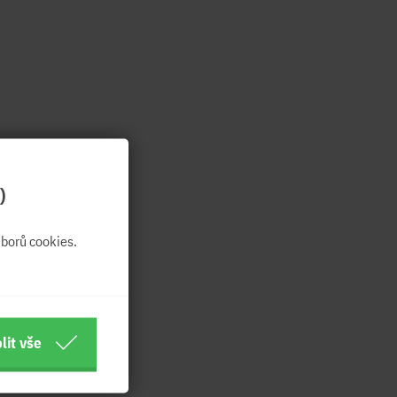
)
borů cookies.
lit vše